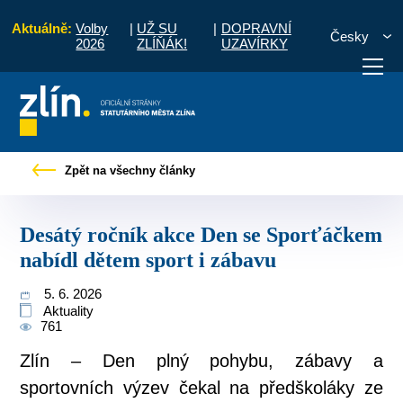
Aktuálně:
Volby
|
UŽ SU
|
DOPRAVNÍ
Česky
2026
ZLÍŇÁK!
UZAVÍRKY
Desátý ročník akce Den se Sporťáčkem nabídl dětem sport i zábavu
Zpět na všechny články
otřebuji vyřídit
Potřebuji zaplatit
Diskuzní fór
Desátý ročník akce Den se Sporťáčkem
nabídl dětem sport i zábavu
5. 6. 2026
Aktuality
761
Zlín – Den plný pohybu, zábavy a
sportovních výzev čekal na předškoláky ze