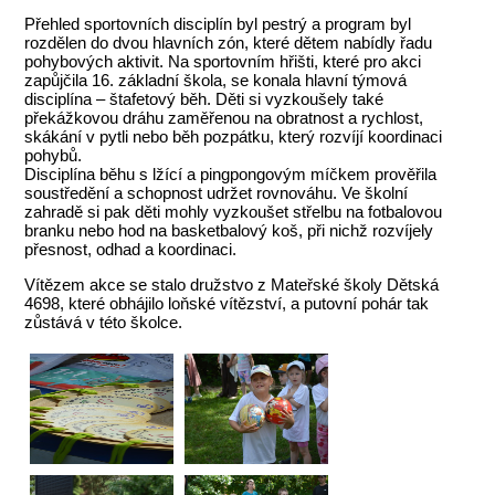
Přehled sportovních disciplín byl pestrý a program byl
rozdělen do dvou hlavních zón, které dětem nabídly řadu
pohybových aktivit. Na sportovním hřišti, které pro akci
zapůjčila 16. základní škola, se konala hlavní týmová
disciplína – štafetový běh. Děti si vyzkoušely také
překážkovou dráhu zaměřenou na obratnost a rychlost,
skákání v pytli nebo běh pozpátku, který rozvíjí koordinaci
pohybů.
Disciplína běhu s lžící a pingpongovým míčkem prověřila
soustředění a schopnost udržet rovnováhu. Ve školní
zahradě si pak děti mohly vyzkoušet střelbu na fotbalovou
branku nebo hod na basketbalový koš, při nichž rozvíjely
přesnost, odhad a koordinaci.
Vítězem akce se stalo družstvo z Mateřské školy Dětská
4698, které obhájilo loňské vítězství, a putovní pohár tak
zůstává v této školce.