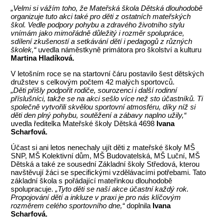
„Velmi si vážím toho, že Mateřská škola Dětská dlouhodobě
organizuje tuto akci také pro děti z ostatních mateřských
škol. Vedle podpory pohybu a zdravého životního stylu
vnímám jako mimořádně důležitý i rozměr spolupráce,
sdílení zkušeností a setkávání dětí i pedagogů z různých
školek,“
uvedla náměstkyně primátora pro školství a kulturu
Martina Hladíková.
V letošním roce se na startovní čáru postavilo šest dětských
družstev s celkovým počtem 42 malých sportovců.
„Děti přišly podpořit rodiče, sourozenci i další rodinní
příslušníci, takže se na akci sešlo více než sto účastníků. Ti
společně vytvořili skvělou sportovní atmosféru, díky níž si
děti den plný pohybu, soutěžení a zábavy naplno užily,“
uvedla ředitelka Mateřské školy Dětská 4698
Ivana
Scharfová.
Účast si ani letos nenechaly ujít děti z mateřské školy MŠ
SNP, MŠ Kolektivní dům, MŠ Budovatelská, MŠ Luční, MŠ
Dětská a také ze sousední Základní školy Středová, kterou
navštěvují žáci se specifickými vzdělávacími potřebami. Tato
základní škola s pořádající mateřinkou dlouhodobě
spolupracuje.
„Tyto děti se naší akce účastní každý rok.
Propojování dětí a inkluze v praxi je pro nás klíčovým
rozměrem celého sportovního dne,“
doplnila
Ivana
Scharfová.