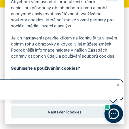
Abychom vám usnadnili procházení stránek,
nabídli přizpůsobený obsah nebo reklamu a mohli
anonymně analyzovat návštěvnost, využíváme
Aplikace Mobilní rozhlas
soubory cookies, které sdílíme se svými partnery pro
sociální média, inzerci a analýzu.
Chcete dostávat do svého mobilu či mailu upozornění na
blížící se nebezpečí, odstávky, poruchy a výpadky energií,
Jejich nastavení upravíte klikem na ikonku štítu v levém
ankety, pozvánky na kulturní a sportovní akce?
dolním rohu obrazovky a kdykoliv jej můžete změnit.
Více informací o aplikaci
Podrobnější informace najdete v našich Zásadách
ochrany osobních údajů a používání souborů cookies.
Souhlasíte s používáním cookies?
© 2026 Magistrát města Zlína
Prohlášení o používání cookies
Ano, souhlasím
všechna práva vyhrazena
Ochrana osobních údajů
Prohlášení o přístupnosti
Podněty k webovým stránkám
Kontakt:
webmaster@zlin.eu
Nesouhlasím
Nastavení cookies