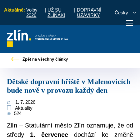
Aktuálně:
Volby
|
UŽ SU
|
DOPRAVNÍ
Česky
2026
ZLÍŇÁK!
UZAVÍRKY
Dětské dopravní hřiště v Malenovicích bude nově v provozu každý den
Zpět na všechny články
otřebuji vyřídit
Potřebuji zaplatit
Diskuzní fór
Dětské dopravní hřiště v Malenovicích
bude nově v provozu každý den
1. 7. 2026
Aktuality
524
Zlín – Statutární město Zlín oznamuje, že od
středy
1. července
dochází ke změně