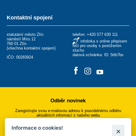
Kontaktní spojení
statutární město Zlín
telefon:
+420 577 630 111
náměstí Míru 12
infolinka s online přepisem
760 01 Zlín
řeči pro osoby s postižením
(
všechna kontaktní spojení
)
sluchu
datová schránka: ID: 5ttb7bs
IČO: 00283924
Odběr novinek
Zaregistrujte svou e-mailovou adresu k pravidelnému odběru
aktuálních informací z našeho webu
Informace o cookies!
Přihlásit se k odběru