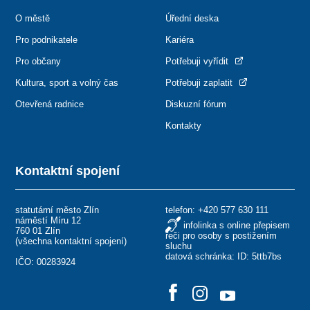
O městě
Úřední deska
Pro podnikatele
Kariéra
Pro občany
Potřebuji vyřídit
Kultura, sport a volný čas
Potřebuji zaplatit
Otevřená radnice
Diskuzní fórum
Kontakty
Kontaktní spojení
statutární město Zlín
telefon:
+420 577 630 111
náměstí Míru 12
infolinka s online přepisem
760 01 Zlín
řeči pro osoby s postižením
(
všechna kontaktní spojení
)
sluchu
datová schránka: ID: 5ttb7bs
IČO: 00283924