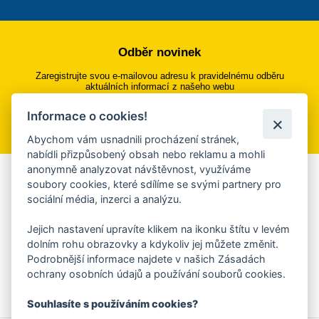
Odběr novinek
Zaregistrujte svou e-mailovou adresu k pravidelnému odběru
aktuálních informací z našeho webu
Informace o cookies!
Přihlásit se k odběru
Abychom vám usnadnili procházení stránek,
nabídli přizpůsobený obsah nebo reklamu a mohli
anonymně analyzovat návštěvnost, využíváme
Aplikace Mobilní rozhlas
soubory cookies, které sdílíme se svými partnery pro
sociální média, inzerci a analýzu.
Chcete dostávat do svého mobilu či mailu upozornění na
blížící se nebezpečí, odstávky, poruchy a výpadky energií,
Jejich nastavení upravíte klikem na ikonku štítu v levém
ankety, pozvánky na kulturní a sportovní akce?
dolním rohu obrazovky a kdykoliv jej můžete změnit.
Více informací o aplikaci
Podrobnější informace najdete v našich Zásadách
ochrany osobních údajů a používání souborů cookies.
Souhlasíte s používáním cookies?