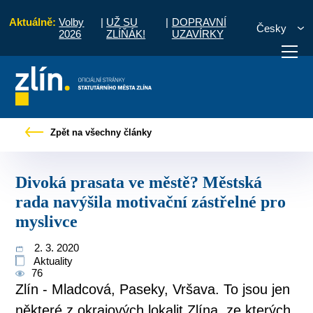
Aktuálně:
Volby
|
UŽ SU
|
DOPRAVNÍ
Česky
2026
ZLÍŇÁK!
UZAVÍRKY
sata ve městě? Městská rada navýšila motivační zástřelné pro myslivce
Zpět na všechny články
otřebuji vyřídit
Potřebuji zaplatit
Diskuzní fór
Divoká prasata ve městě? Městská
rada navýšila motivační zástřelné pro
myslivce
2. 3. 2020
Aktuality
76
Zlín - Mladcová, Paseky, Vršava. To jsou jen
některé z okrajových lokalit Zlína, ze kterých