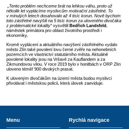
„Tento problém nechceme brát na lehkou váhu, proto už
několik let vyplácíme myslivcům motivační zástřelné. To
v minulých letech dosahovalo až 4 tisíc korun. Nově bychom
toto zástřelné navýšili na 5 tisíc korun za uloveného divočáka
z problematické lokality“
vysvětlil
Bedřich Landsfeld
,
náměstek primátora pro oblast životního prostředí i
ekonomiky.
Kromě vyplácení a aktuálního navýšení zástřelného vydalo
město Zlín také povolení lovu černé zvěře na nehonebních
pozemcích ve vlastnictví statutárního města. Aktuálně
povolené lokality jsou na Vršavě za Kauflandem a za
Zikmundovou vilou. V roce 2019 bylo v honitbách v ORP Zlín
uloveno téměř 900 divokých prasat.
K uloveným divočákům na území města budou myslivci
přivolávat i městskou policii, která úlovek zaeviduje.
Menu
Rychlá navigace