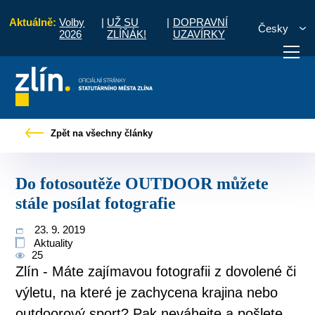
Aktuálně:
Volby
|
UŽ SU
|
DOPRAVNÍ
Česky
2026
ZLÍŇÁK!
UZAVÍRKY
ové zprávy
Do fotosoutěže OUTDOOR můžete stále posílat fotografie
Zpět na všechny články
otřebuji vyřídit
Potřebuji zaplatit
Diskuzní fór
Do fotosoutěže OUTDOOR můžete
stále posílat fotografie
23. 9. 2019
Aktuality
25
Zlín - Máte zajímavou fotografii z dovolené či
výletu, na které je zachycena krajina nebo
outdoorový sport? Pak neváhejte a pošlete