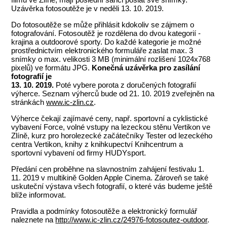
Uzávěrka fotosoutěže je v neděli 13. 10. 2019.
Do fotosoutěže se může přihlásit kdokoliv se zájmem o
fotografování. Fotosoutěž je rozdělena do dvou kategorií -
krajina a outdoorové sporty. Do každé kategorie je možné
prostřednictvím elektronického formuláře zaslat max. 3
snímky o max. velikosti 3 MB (minimální rozlišení 1024x768
pixelů) ve formátu JPG.
Konečná uzávěrka pro zasílání
fotografií je
13. 10. 2019.
Poté vybere porota z doručených fotografií
výherce. Seznam výherců bude od 21. 10. 2019 zveřejněn na
stránkách
www.ic-zlin.cz
.
Výherce čekají zajímavé ceny, např. sportovní a cyklistické
vybavení Force, volné vstupy na lezeckou stěnu Vertikon ve
Zlíně, kurz pro horolezecké začátečníky Tester od lezeckého
centra Vertikon, knihy z knihkupectví Knihcentrum a
sportovní vybavení od firmy HUDYsport.
Předání cen proběhne na slavnostním zahájení festivalu 1.
11. 2019 v multikině Golden Apple Cinema. Zároveň se také
uskuteční výstava všech fotografií, o které vás budeme ještě
blíže informovat.
Pravidla a podmínky fotosoutěže a elektronický formulář
naleznete na
http://www.ic-zlin.cz/24976-fotosoutez-outdoor
.