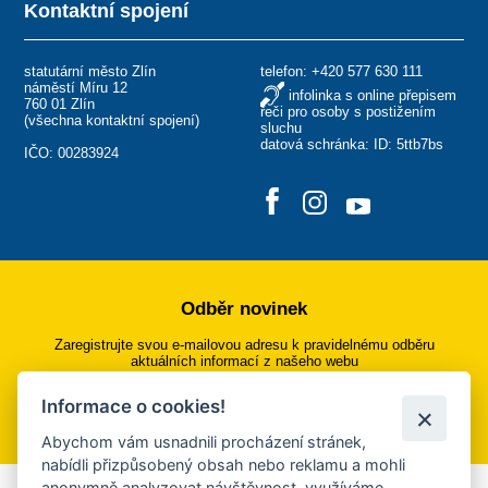
Kontaktní spojení
statutární město Zlín
telefon:
+420 577 630 111
náměstí Míru 12
infolinka s online přepisem
760 01 Zlín
řeči pro osoby s postižením
(
všechna kontaktní spojení
)
sluchu
datová schránka: ID: 5ttb7bs
IČO: 00283924
Odběr novinek
Zaregistrujte svou e-mailovou adresu k pravidelnému odběru
aktuálních informací z našeho webu
Informace o cookies!
Přihlásit se k odběru
Abychom vám usnadnili procházení stránek,
nabídli přizpůsobený obsah nebo reklamu a mohli
anonymně analyzovat návštěvnost, využíváme