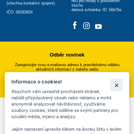
řeči pro osoby s postižením
(
všechna kontaktní spojení
)
sluchu
datová schránka: ID: 5ttb7bs
IČO: 00283924
Odběr novinek
Zaregistrujte svou e-mailovou adresu k pravidelnému odběru
aktuálních informací z našeho webu
Informace o cookies!
Přihlásit se k odběru
Abychom vám usnadnili procházení stránek,
nabídli přizpůsobený obsah nebo reklamu a mohli
anonymně analyzovat návštěvnost, využíváme
Aplikace Mobilní rozhlas
soubory cookies, které sdílíme se svými partnery pro
sociální média, inzerci a analýzu.
Chcete dostávat do svého mobilu či mailu upozornění na
blížící se nebezpečí, odstávky, poruchy a výpadky energií,
Jejich nastavení upravíte klikem na ikonku štítu v levém
ankety, pozvánky na kulturní a sportovní akce?