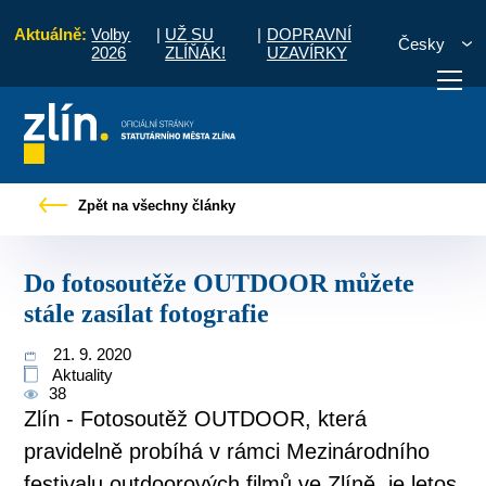
Aktuálně:
Volby
|
UŽ SU
|
DOPRAVNÍ
Česky
2026
ZLÍŇÁK!
UZAVÍRKY
ové zprávy
Do fotosoutěže OUTDOOR můžete stále zasílat fotografie
Zpět na všechny články
otřebuji vyřídit
Potřebuji zaplatit
Diskuzní fór
Do fotosoutěže OUTDOOR můžete
stále zasílat fotografie
21. 9. 2020
Aktuality
38
Zlín - Fotosoutěž OUTDOOR, která
pravidelně probíhá v rámci Mezinárodního
festivalu outdoorových filmů ve Zlíně, je letos