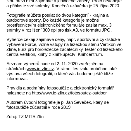
jsou mezi nimi zajímavé a jedinečné záběry. Proto neváhejte
a přihlaste své snímky. Konečná uzávěrka je 25. října 2020.
Fotografie můžete posílat do dvou kategorií - krajina a
outdoorové sporty. Do každé kategorie je možné
prostřednictvím elektronického formuláře zaslat max. 3
snímky v rozlišení 300 dpi pro tisk A3, ve formátu JPG.
Výherce čekají zajímavé ceny, např. sportovní a cyklistické
vybavení Force, volné vstupy na lezeckou stěnu Vertikon ve
Zlíně, kurz pro horolezecké začátečníky Tester od lezeckého
centra Vertikon, knihy z knihkupectví Knihcentrum.
Seznam výherců bude od 2. 11. 2020 zveřejněn na
stránkách
www.ic-zlin.cz
. V rámci festivalu proběhne také
výstava všech fotografií, o které vás budeme ještě blíže
informovat.
Pravidla a podmínky fotosoutěže a elektronický formulář
naleznete na
http://www.ic-zlin.cz/fotosoutez-outdoor
.
Autorem úvodní fotografie je p. Jan Ševeček, který se
fotosoutěže zúčastnil v roce 2019.
Zdroj: TZ MITS Zlín