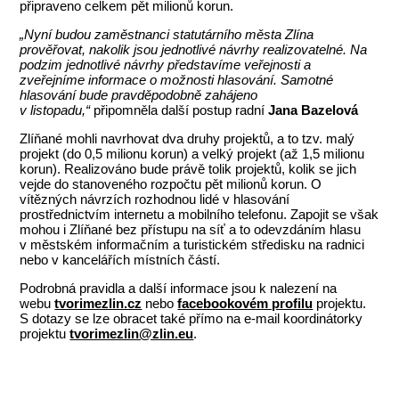
připraveno celkem pět milionů korun.
„Nyní budou zaměstnanci statutárního města Zlína
prověřovat, nakolik jsou jednotlivé návrhy realizovatelné. Na
podzim jednotlivé návrhy představíme veřejnosti a
zveřejníme informace o možnosti hlasování. Samotné
hlasování bude pravděpodobně zahájeno
v listopadu,“
připomněla další postup radní
Jana Bazelová
Zlíňané mohli navrhovat dva druhy projektů, a to tzv. malý
projekt (do 0,5 milionu korun) a velký projekt (až 1,5 milionu
korun). Realizováno bude právě tolik projektů, kolik se jich
vejde do stanoveného rozpočtu pět milionů korun. O
vítězných návrzích rozhodnou lidé v hlasování
prostřednictvím internetu a mobilního telefonu. Zapojit se však
mohou i Zlíňané bez přístupu na síť a to odevzdáním hlasu
v městském informačním a turistickém středisku na radnici
nebo v kancelářích místních částí.
Podrobná pravidla a další informace jsou k nalezení na
webu
tvorimezlin.cz
nebo
facebookovém profilu
projektu.
S dotazy se lze obracet také přímo na e-mail koordinátorky
projektu
tvorimezlin@zlin.eu
.