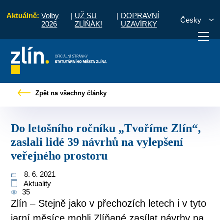
Aktuálně:
Volby
|
UŽ SU
|
DOPRAVNÍ
Česky
2026
ZLÍŇÁK!
UZAVÍRKY
ku „Tvoříme Zlín“, zaslali lidé 39 návrhů na vylepšení veřejného prostoru
Zpět na všechny články
otřebuji vyřídit
Potřebuji zaplatit
Diskuzní fór
Do letošního ročníku „Tvoříme Zlín“,
zaslali lidé 39 návrhů na vylepšení
veřejného prostoru
8. 6. 2021
Aktuality
35
Zlín – Stejně jako v přechozích letech i v tyto
jarní měsíce mohli Zlíňané zasílat návrhy na