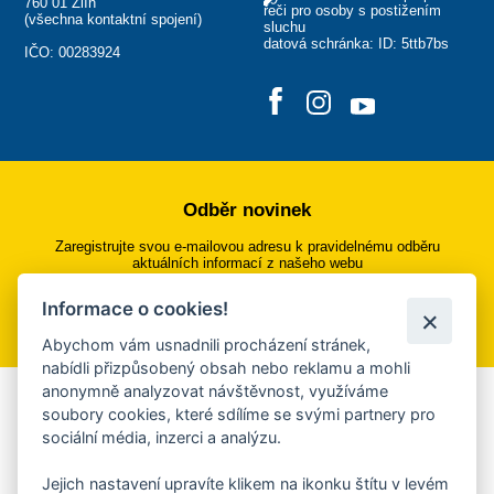
760 01 Zlín
řeči pro osoby s postižením
(
všechna kontaktní spojení
)
sluchu
datová schránka: ID: 5ttb7bs
IČO: 00283924
Odběr novinek
Zaregistrujte svou e-mailovou adresu k pravidelnému odběru
aktuálních informací z našeho webu
Informace o cookies!
Přihlásit se k odběru
Abychom vám usnadnili procházení stránek,
nabídli přizpůsobený obsah nebo reklamu a mohli
anonymně analyzovat návštěvnost, využíváme
Aplikace Mobilní rozhlas
soubory cookies, které sdílíme se svými partnery pro
sociální média, inzerci a analýzu.
Chcete dostávat do svého mobilu či mailu upozornění na
blížící se nebezpečí, odstávky, poruchy a výpadky energií,
Jejich nastavení upravíte klikem na ikonku štítu v levém
ankety, pozvánky na kulturní a sportovní akce?