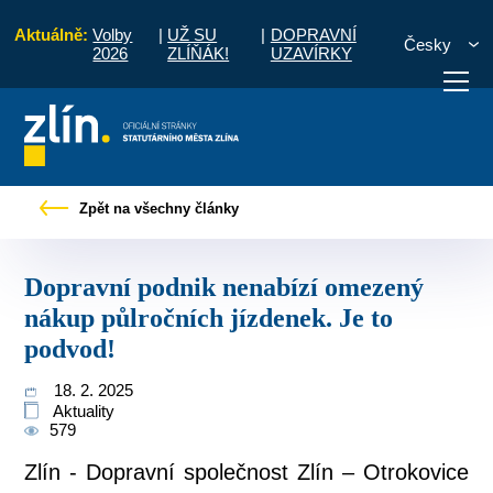
Aktuálně:
Volby
|
UŽ SU
|
DOPRAVNÍ
Česky
2026
ZLÍŇÁK!
UZAVÍRKY
avní podnik nenabízí omezený nákup půlročních jízdenek. Je to podvod!
Zpět na všechny články
otřebuji vyřídit
Potřebuji zaplatit
Diskuzní fór
Dopravní podnik nenabízí omezený
nákup půlročních jízdenek. Je to
podvod!
18. 2. 2025
Aktuality
579
Zlín - Dopravní společnost Zlín – Otrokovice