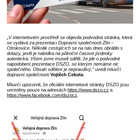
„V internetovém prostředí se objevila podvodná stránka, která
se vydává za prezentaci Dopravní společnosti Zlín –
Otrokovice. Několik cestujících se na nás dnes obrátilo s
dotazy, jestli je nabídka na půlroční časové jízdenky
autentická. Všem jsme museli sdělit, že jde o podvodné
napodobení prezentace DSZO, se kterým nemáme nic
společného. Obsah sdělení je nepravdivý,“
uvedl mluvčí
dopravní společnosti
Vojtěch Cekota
.
Mluvčí upozornil, že oficiální internetové stránky DSZO jsou
umístěny pouze na adresách
https://www.dszo.cz
a
https://www.facebook.com/dszocz
.