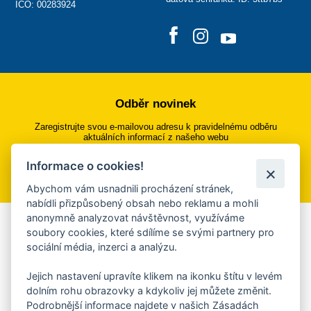
IČO: 00283924
Odběr novinek
Zaregistrujte svou e-mailovou adresu k pravidelnému odběru
aktuálních informací z našeho webu
Informace o cookies!
Přihlásit se k odběru
Abychom vám usnadnili procházení stránek,
nabídli přizpůsobený obsah nebo reklamu a mohli
anonymně analyzovat návštěvnost, využíváme
Aplikace Mobilní rozhlas
soubory cookies, které sdílíme se svými partnery pro
sociální média, inzerci a analýzu.
Chcete dostávat do svého mobilu či mailu upozornění na
blížící se nebezpečí, odstávky, poruchy a výpadky energií,
Jejich nastavení upravíte klikem na ikonku štítu v levém
ankety, pozvánky na kulturní a sportovní akce?
dolním rohu obrazovky a kdykoliv jej můžete změnit.
Více informací o aplikaci
Podrobnější informace najdete v našich Zásadách