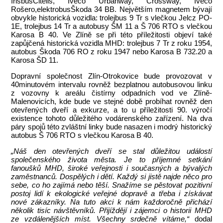
IrisbusCitelis, Iveco Urbanway, Crossway, Iveco
Rošero,elektrobusŠkoda 34 BB. Největším magnetem bývají
obvykle historická vozidla: trolejbus 9 Tr s vlečkou Jelcz PO-
1E, trolejbus 14 Tr a autobusy ŠM 11 a Š 706 RTO s vlečkou
Karosa B 40. Ve Zlíně se při této příležitosti objeví také
zapůjčená historická vozidla MHD: trolejbus 7 Tr z roku 1954,
autobus Škoda 706 RO z roku 1947 nebo Karosa B 732.20 a
Karosa ŠD 11.
Dopravní společnost Zlín-Otrokovice bude provozovat v
40minutovém intervalu rovněž bezplatnou autobusovou linku
z vozovny k areálu čistírny odpadních vod ve Zlíně-
Malenovicích, kde bude ve stejné době probíhat rovněž den
otevřených dveří a exkurze, a to u příležitosti 90. výročí
existence tohoto důležitého vodárenského zařízení. Na dva
páry spojů této zvláštní linky bude nasazen i modrý historický
autobus Š 706 RTO s vlečkou Karosa B 40.
„Náš den otevřených dveří se stal důležitou událostí
společenského života města. Je to příjemné setkání
fanoušků MHD, široké veřejnosti i současných a bývalých
zaměstnanců. Dospělých i dětí. Každý si jistě najde něco pro
sebe, co ho zajímá nebo těší. Snažíme se pěstovat pozitivní
postoj lidí k ekologické veřejné dopravě a třeba i získávat
nové zákazníky. Na tuto akci k nám každoročně přichází
několik tisíc návštěvníků. Přijíždějí i zájemci o historii MHD
ze vzdálenějších míst. Všechny srdečně vítáme,“
dodal