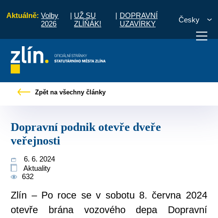
Aktuálně:
Volby
|
UŽ SU
|
DOPRAVNÍ
Česky
2026
ZLÍŇÁK!
UZAVÍRKY
ro občany
Tiskové zprávy
Dopravní podnik otevře dveře veřejnosti
Zpět na všechny články
otřebuji vyřídit
Potřebuji zaplatit
Diskuzní fór
Dopravní podnik otevře dveře
veřejnosti
6. 6. 2024
Aktuality
632
Zlín – Po roce se v sobotu 8. června 2024
otevře brána vozového depa Dopravní