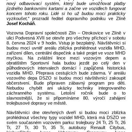
nový odbavovací systém, který bude umožňovat platby
jízdného bankovními kartami a začne ve vozidlech fungovat
koncem tohoto roku. Lidé si ho už budou moci prakticky
vyzkoušet,“
prozradil ředitel dopravního podniku ve Zlíně
Josef Kocháň
.
Vozovna Dopravní společnosti Zlín – Otrokovice ve Zlíně v
ulici Podvesná XVII se otevře pro všechny příchozí v sobotu
8. června 2024 v 9 hodin. Vstup je bezplatný. Návštěvníci si
budou moci uvnitř areálu zblízka prohlédnout vozidla MHD,
zařízení dílen, centrální dispečink a také projet ve voze MHD
myčkou. Na zvláštní lince mezi vozovým depem a
obratištěm Sportovní hala budou jezdit po celý den v
půlhodinových intervalech domácí i zapůjčená historická
vozidla MHD. Přeprava cestujících bude zdarma. V areálu
vozového depa DSZO si budou moci návštěvníci zakoupit
občerstvení. Bude připraven zábavný program pro děti.
Nebudou chybět ani ukázky techniky integrovaného
záchranného systému. Letošní ročník bude o to
slavnostnější, že si připomínáme 80. výročí zahájení
trolejbusové dopravy ve městě.
Návštěvníci dne otevřených dveří si budou moci zblízka
prohlédnout všechny typy vozidel MHD, která má DSZO ve
svém současném vozovém parku: trolejbusy 24 Tr, 25 Tr, 26
Tr, 27 Tr, 30 Tr, 35 Tr, autobusy Renault Citybus,