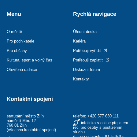
Menu
Rychlá navigace
O městě
Úřední deska
Pro podnikatele
Kariéra
Pro občany
Potřebuji vyřídit
Kultura, sport a volný čas
Potřebuji zaplatit
Otevřená radnice
Diskuzní fórum
Kontakty
Kontaktní spojení
statutární město Zlín
telefon:
+420 577 630 111
náměstí Míru 12
infolinka s online přepisem
760 01 Zlín
řeči pro osoby s postižením
(
všechna kontaktní spojení
)
sluchu
datová schránka: ID: 5ttb7bs