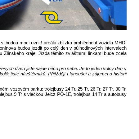
i si budou moci uvnitř areálu zblízka prohlédnout vozidla MHD,
onínova budou jezdit po celý den v půlhodinových intervalech
 Zlínského kraje. Jízda těmito zvláštními linkami bude zcela
ých dveří jistě najde něco pro sebe. Je to jeden volný den v
 tisíc návštěvníků. Přijíždějí i fanoušci a zájemci o historii
vozovém parku: trolejbusy 24 Tr, 25 Tr, 26 Tr, 27 Tr, 30 Tr,
lejbus 9 Tr s vlečkou Jelcz PO-1E, trolejbus 14 Tr a autobusy