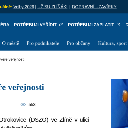
uálně:
Volby 2026
|
UŽ SU ZLÍŇÁK!
|
DOPRAVNÍ UZAVÍRKY
IÉRA
POTŘEBUJI VYŘÍDIT
POTŘEBUJI ZAPLATIT
O městě
Pro podnikatele
Pro občany
Kultura, sport
a
Kariéra
P
dveře veřejnosti
ře veřejnosti
553
Otrokovice (DSZO) ve Zlíně v ulici