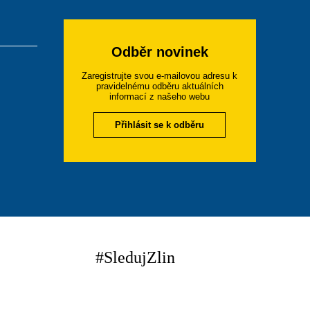
Odběr novinek
Zaregistrujte svou e-mailovou adresu k
pravidelnému odběru aktuálních
informací z našeho webu
Přihlásit se k odběru
#SledujZlin