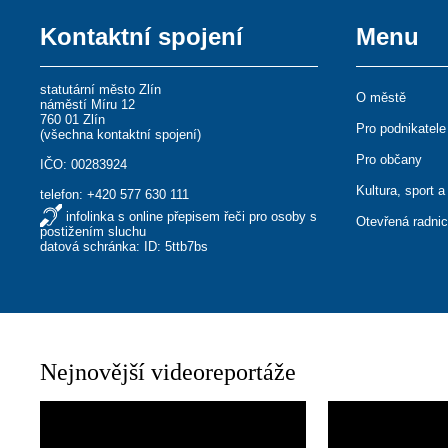
Kontaktní spojení
Menu
statutární město Zlín
O městě
náměstí Míru 12
760 01 Zlín
Pro podnikatele
(
všechna kontaktní spojení
)
Pro občany
IČO: 00283924
Kultura, sport a
telefon:
+420 577 630 111
infolinka s online přepisem řeči pro osoby s
Otevřená radni
postižením sluchu
datová schránka: ID: 5ttb7bs
Nejnovější videoreportáže