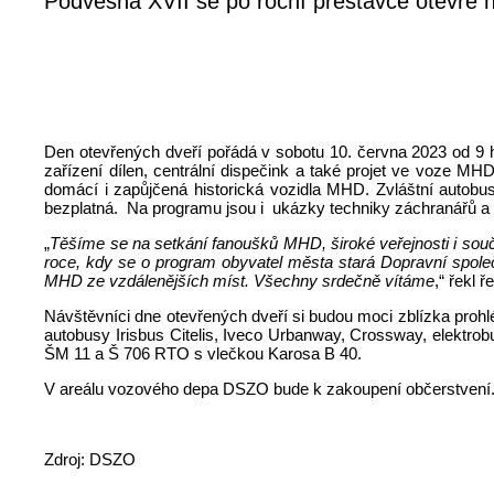
Podvesná XVII se po roční přestávce otevře
Den otevřených dveří pořádá v sobotu 10. června 2023 od 9 hod
zařízení dílen, centrální dispečink a také projet ve voze M
domácí i zapůjčená historická vozidla MHD. Zvláštní autobus
bezplatná. Na programu jsou i ukázky techniky záchranářů a M
„
Těšíme se na setkání fanoušků MHD, široké veřejnosti i sou
roce, kdy se o program obyvatel města stará Dopravní společno
MHD ze vzdálenějších míst. Všechny srdečně vítáme
,“ řekl 
Návštěvníci dne otevřených dveří si budou moci zblízka proh
autobusy Irisbus Citelis, Iveco Urbanway, Crossway, elektrob
ŠM 11 a Š 706 RTO s vlečkou Karosa B 40.
V areálu vozového depa DSZO bude k zakoupení občerstvení. Z
Zdroj: DSZO