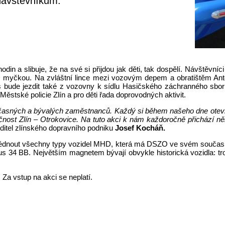
 návštěvníkům.
in a slibuje, že na své si přijdou jak děti, tak dospělí. Návštěvníc
HD myčkou. Na zvláštní lince mezi vozovým depem a obratištěm Ant
 bude jezdit také z vozovny k sídlu Hasičského záchranného sboru
ěstské policie Zlín a pro děti řada doprovodných aktivit.
časných a bývalých zaměstnanců. Každý si během našeho dne otevřen
st Zlín – Otrokovice. Na tuto akci k nám každoročně přichází několik
ředitel zlínského dopravního podniku
Josef Kocháň.
lédnout všechny typy vozidel MHD, která má DSZO ve svém současném 
us 34 BB. Největším magnetem bývají obvykle historická vozidla: tro
a vstup na akci se neplatí.