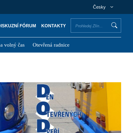
Česky
DISKUZNÍ FÓRUM
KONTAKTY
 a volný čas
Otevřená radnice
otřebuji vyřídit
Potřebuji zaplatit