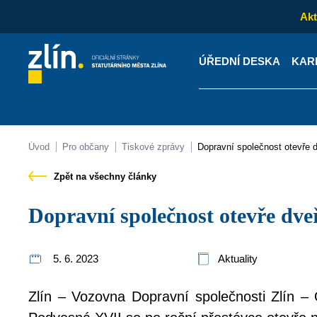
Akt
ÚŘEDNÍ DESKA
KAR
Kontakty
Úřední desk
Úvod
Pro občany
Tiskové zprávy
Dopravní společnost otevře 
Zpět na všechny články
Dopravní společnost otevře dve
5. 6. 2023
Aktuality
Zlín – Vozovna Dopravní společnosti Zlín – 