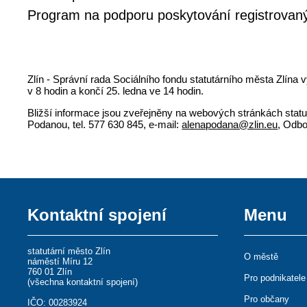
Program na podporu poskytování registrovanýc
Zlín - Správní rada Sociálního fondu statutárního města Zlína
v 8 hodin a končí 25. ledna ve 14 hodin.
Bližší informace jsou zveřejněny na webových stránkách stat
Podanou, tel. 577 630 845, e-mail:
alenapodana@zlin.eu
, Odbo
Kontaktní spojení
Menu
statutární město Zlín
O městě
náměstí Míru 12
760 01 Zlín
Pro podnikatele
(
všechna kontaktní spojení
)
Pro občany
IČO: 00283924