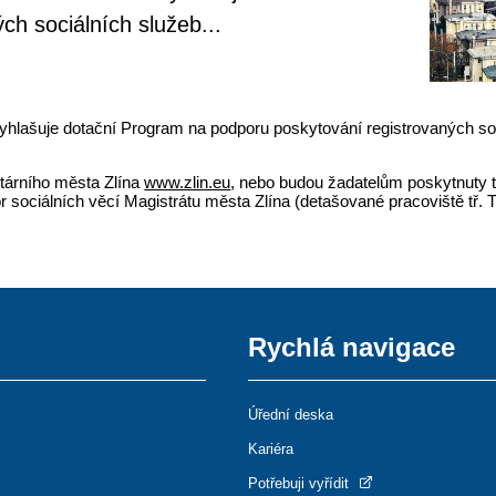
h sociálních služeb...
 vyhlašuje dotační Program na podporu poskytování registrovaných so
utárního města Zlína
www.zlin.eu
, nebo budou žadatelům poskytnuty t
r sociálních věcí Magistrátu města Zlína (detašované pracoviště tř. 
Rychlá navigace
Úřední deska
Kariéra
Potřebuji vyřídit