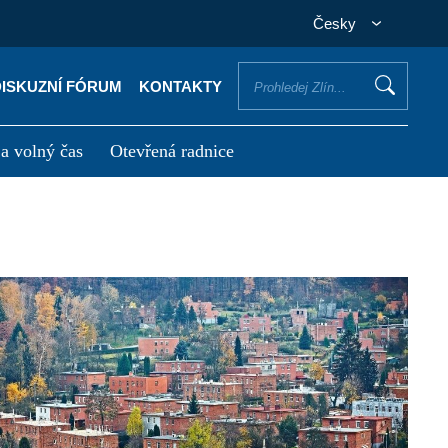
Česky
DISKUZNÍ FÓRUM
KONTAKTY
 a volný čas
Otevřená radnice
otřebuji vyřídit
Potřebuji zaplatit