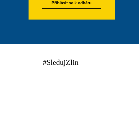
Přihlásit se k odběru
#SledujZlin