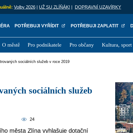
uálně:
Volby 2026
|
UŽ SU ZLÍŇÁK!
|
DOPRAVNÍ UZAVÍRKY
IÉRA
POTŘEBUJI VYŘÍDIT
POTŘEBUJI ZAPLATIT
O městě
Pro podnikatele
Pro občany
Kultura, sport
a
Kariéra
P
strovaných sociálních služeb v roce 2019
24
ního města Zlína vyhlašuje dotační