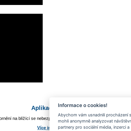
Informace o cookies!
Aplikace Mobilní rozhlas
Abychom vám usnadnili procházení s
rnění na blížící se nebezpečí, odstávky, poruchy a výpadky energií,
mohli anonymně analyzovat návštěvno
partnery pro sociální média, inzerci a
Více informací o aplikaci