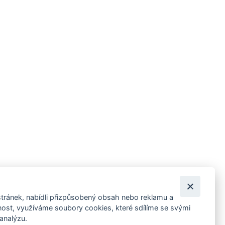
tránek, nabídli přizpůsobený obsah nebo reklamu a
 ankety, pozvánky na kulturní a sportovní akce?
st, využíváme soubory cookies, které sdílíme se svými
 analýzu.