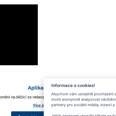
Informace o cookies!
Aplikace Mobilní rozhlas
Abychom vám usnadnili procházení s
rnění na blížící se nebezpečí, odstávky, poruchy a výpadky energií,
mohli anonymně analyzovat návštěvno
partnery pro sociální média, inzerci a
Více informací o aplikaci
Jejich nastavení upravíte klikem na i