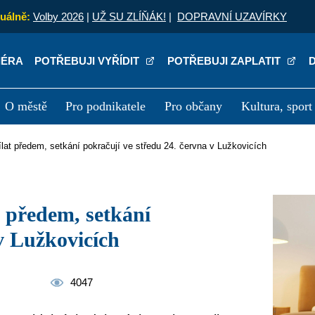
uálně:
Volby 2026
|
UŽ SU ZLÍŇÁK!
|
DOPRAVNÍ UZAVÍRKY
IÉRA
POTŘEBUJI VYŘÍDIT
POTŘEBUJI ZAPLATIT
O městě
Pro podnikatele
Pro občany
Kultura, sport
a
Kariéra
P
ílat předem, setkání pokračují ve středu 24. června v Lužkovicích
v Lužkovicích
4047