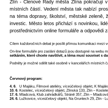
Zlín - Členové Rady města Zlína pokračují v
místních částí. Vedení města tak nabízí pros
na téma dopravy, školství, městské zeleně, 
investic. Město letos přichází s novinkou, l
prostřednictvím online formuláře a odpovědi z
Cílem každoročních debat je posílit přímou komunikaci mezi ve
On-line formuláře pro zaslání dotazů jsou dostupné na webu 
setkáním, které chcete navštívit, a téma musí souviset s da
Podněty je možné sdělit také osobně v kancelářích místních čá
Červnový program:
4. 6
. U Majáku, Filmové ateliéry, víceúčelový objekt, K Majáku
10. 6
. Kostelec, víceúčelový objekt, Zlínská 133, Zlín – Kostel
17. 6.
Mladcová, Klub zahrádkářů, Stráně 357, Zlín – Mladcová
24. 6.
Lužkovice, víceúčelový objekt, Na Gruntech 29, Zlín - L