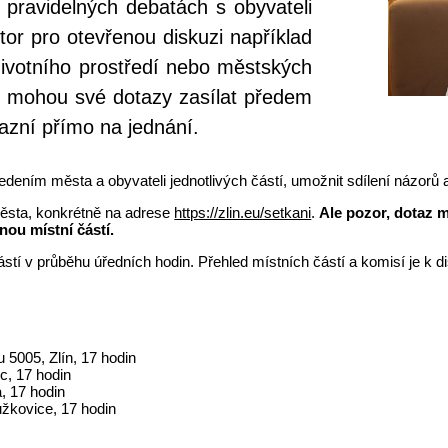
 pravidelných debatách s obyvateli
tor pro otevřenou diskuzi například
životního prostředí nebo městských
idé mohou své dotazy zasílat předem
azní přímo na jednání.
dením města a obyvateli jednotlivých částí, umožnit sdílení názorů a
města, konkrétně na adrese
https://zlin.eu/setkani
.
Ale pozor, dotaz 
nou místní částí.
stí v průběhu úředních hodin. Přehled místních částí a komisí je k d
 5005, Zlín, 17 hodin
ec, 17 hodin
, 17 hodin
užkovice, 17 hodin