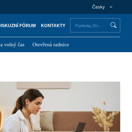
Česky
DISKUZNÍ FÓRUM
KONTAKTY
 a volný čas
Otevřená radnice
otřebuji vyřídit
Potřebuji zaplatit