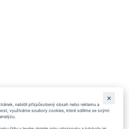
tránek, nabídli přizpůsobený obsah nebo reklamu a
 ankety, pozvánky na kulturní a sportovní akce?
st, využíváme soubory cookies, které sdílíme se svými
 analýzu.
konku štítu v levém dolním rohu obrazovky a kdykoliv jej