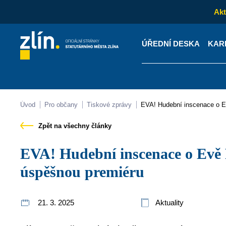
Akt
ÚŘEDNÍ DESKA
KAR
Kontakty
Úřední desk
Úvod
Pro občany
Tiskové zprávy
EVA! Hudební inscenace o 
Zpět na všechny články
EVA! Hudební inscenace o Evě Pilarové má za sebou
úspěšnou premiéru
21. 3. 2025
Aktuality