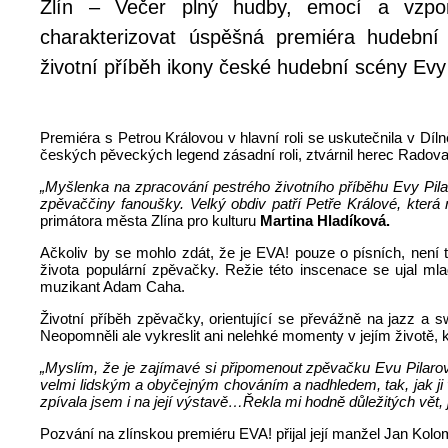
Zlín –
Večer plný hudby, emocí a vzpo
charakterizovat úspěšná premiéra hudební
životní příběh ikony české hudební scény Evy
Premiéra s Petrou Královou v hlavní roli se uskutečnila v Díl
českých pěveckých legend zásadní roli, ztvárnil herec Radova
„Myšlenka na zpracování pestrého životního příběhu Evy Pila
zpěvaččiny fanoušky. Velký obdiv patří Petře Králové, která n
primátora města Zlína pro kulturu
Martina Hladíková.
Ačkoliv by se mohlo zdát, že je EVA! pouze o písních, není
života populární zpěvačky. Režie této inscenace se ujal m
muzikant Adam Caha.
Životní příběh zpěvačky, orientující se převážně na jazz a 
Neopomněli ale vykreslit ani nelehké momenty v jejím životě, 
„Myslím, že je zajímavé si připomenout zpěvačku Evu Pilaro
velmi lidským a obyčejným chováním a nadhledem, tak, jak ji
zpívala jsem i na její výstavě…Řekla mi hodně důležitých vět, j
Pozvání na zlínskou premiéru EVA! přijal její manžel Jan Kolom