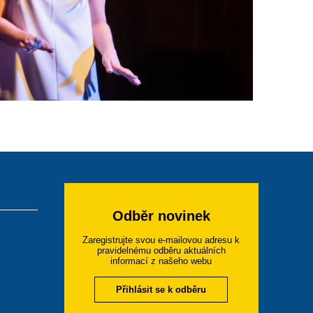
Odběr novinek
Zaregistrujte svou e-mailovou adresu k
pravidelnému odběru aktuálních
informací z našeho webu
Přihlásit se k odběru