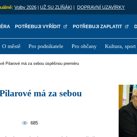
uálně:
Volby 2026
|
UŽ SU ZLÍŇÁK!
|
DOPRAVNÍ UZAVÍRKY
IÉRA
POTŘEBUJI VYŘÍDIT
POTŘEBUJI ZAPLATIT
O městě
Pro podnikatele
Pro občany
Kultura, sport
a
Kariéra
P
Evě Pilarové má za sebou úspěšnou premiéru
685