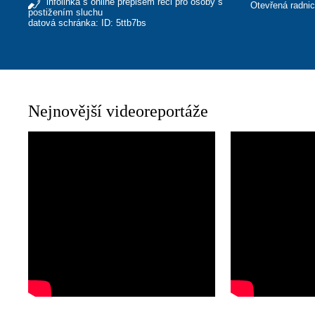
infolinka s online přepisem řeči pro osoby s
Otevřená radni
postižením sluchu
datová schránka: ID: 5ttb7bs
Nejnovější videoreportáže