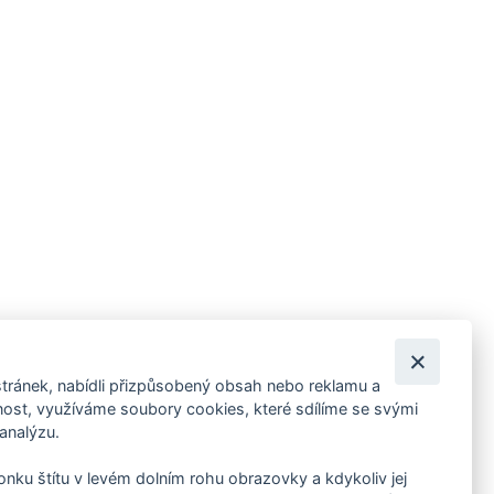
tránek, nabídli přizpůsobený obsah nebo reklamu a
 ankety, pozvánky na kulturní a sportovní akce?
st, využíváme soubory cookies, které sdílíme se svými
 analýzu.
konku štítu v levém dolním rohu obrazovky a kdykoliv jej