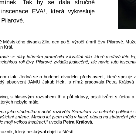
mínek. Tak by se dala stručně
 inscenace
EVA!, která vykresluje
 Pilarové.
ně Městského divadla Zlín, den po 5. výročí úmrtí Evy Pilarové. Muže,
n Král.
rové se díky tvůrcům proměnila v kvalitní dílo, které vzdává této 
elehkou roli Evy Pilarové zvládla jedinečně, ale navíc tuto inscenac
 tomu tak. Jedná se o hudební divadelní představení, které spoju
ladý absolvent JAMU Jakub Hekl, s nímž pracovala Petra Králová 
swing, s hlasovým rozsahem tři a půl oktávy, pojali tvůrci s úctou
kterých nebylo málo.
vou jako studentku v době rozkvětu Semaforu za nelehké politické 
 všichni známe. Mnoho let jsem měla v hlavě nápad na ztvárnění pře
e mojí velkou inspirací,“
uvedla
Petra Králová.
azník, který neskrýval dojetí a štěstí.