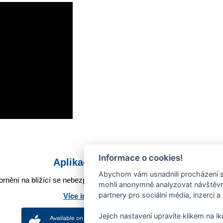
Informace o cookies!
Aplikace Mobilní rozhlas
Abychom vám usnadnili procházení s
rnění na blížící se nebezpečí, odstávky, poruchy a výpadky energií,
mohli anonymně analyzovat návštěvno
partnery pro sociální média, inzerci a
Více informací o aplikaci
Jejich nastavení upravíte klikem na i