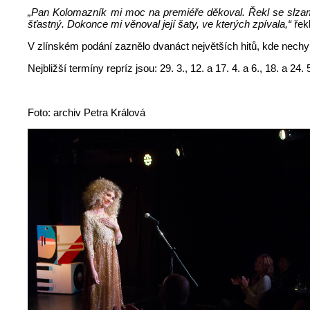
„Pan Kolomazník mi moc na premiéře děkoval. Řekl se slzami 
šťastný. Dokonce mi věnoval její šaty, ve kterých zpívala,“
řek
V zlínském podání zaznělo dvanáct největších hitů, kde nech
Nejbližší termíny repríz jsou: 29. 3., 12. a 17. 4. a 6., 18. a 2
Foto: archiv Petra Králová