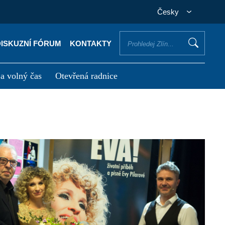
Česky
DISKUZNÍ FÓRUM
KONTAKTY
 a volný čas
Otevřená radnice
otřebuji vyřídit
Potřebuji zaplatit