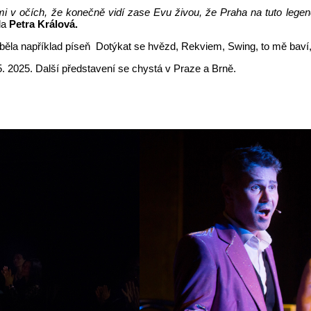
v očích, že konečně vidí zase Evu živou, že Praha na tuto legendu
la
Petra Králová.
yběla například píseň Dotýkat se hvězd, Rekviem, Swing, to mě bav
4. 5. 2025. Další představení se chystá v Praze a Brně.