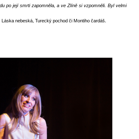
 po její smrti zapomněla, a ve Zlíně si vzpomněli. Byl velmi
í, Láska nebeská, Turecký pochod či Montiho čardáš.