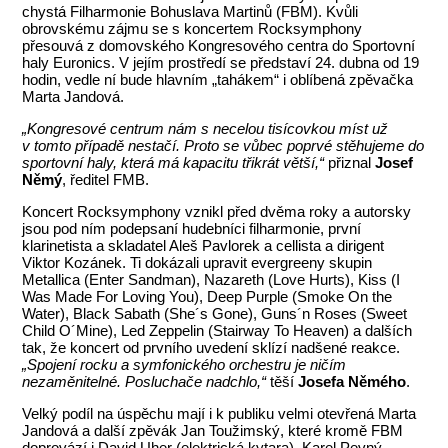
chystá Filharmonie Bohuslava Martinů (FBM). Kvůli
obrovskému zájmu se s koncertem Rocksymphony
přesouvá z domovského Kongresového centra do Sportovní
haly Euronics. V jejím prostředí se představí 24. dubna od 19
hodin, vedle ní bude hlavním „tahákem“ i oblíbená zpěvačka
Marta Jandová.
„Kongresové centrum nám s necelou tisícovkou míst už
v tomto případě nestačí. Proto se vůbec poprvé stěhujeme do
sportovní haly, která má kapacitu třikrát větší,“
přiznal
Josef
Němý
, ředitel FMB.
Koncert Rocksymphony vznikl před dvěma roky a autorsky
jsou pod ním podepsaní hudebníci filharmonie, první
klarinetista a skladatel Aleš Pavlorek a cellista a dirigent
Viktor Kozánek. Ti dokázali upravit evergreeny skupin
Metallica (Enter Sandman), Nazareth (Love Hurts), Kiss (I
Was Made For Loving You), Deep Purple (Smoke On the
Water), Black Sabath (She´s Gone), Guns´n Roses (Sweet
Child O´Mine), Led Zeppelin (Stairway To Heaven) a dalších
tak, že koncert od prvního uvedení sklízí nadšené reakce.
„Spojení rocku a symfonického orchestru je ničím
nezaměnitelné. Posluchače nadchlo,“
těší
Josefa Němého
.
Velký podíl na úspěchu mají i k publiku velmi otevřená Marta
Jandová a další zpěvák Jan Toužimský, které kromě FBM
doprovází i David Uher (elektrická kytara), Karel Pevný