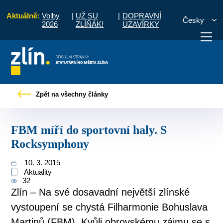
Aktuálně:
Volby
|
UŽ SU
|
DOPRAVNÍ
Česky
2026
ZLÍŇÁK!
UZAVÍRKY
čany
Tiskové zprávy
FBM míří do sportovní haly. S Rocksymphony
Zpět na všechny články
otřebuji vyřídit
Potřebuji zaplatit
Diskuzní fór
FBM míří do sportovní haly. S
Rocksymphony
10. 3. 2015
Aktuality
32
Zlín – Na své dosavadní největší zlínské
vystoupení se chystá Filharmonie Bohuslava
Martinů (FBM). Kvůli obrovskému zájmu se s