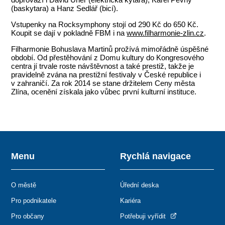
(baskytara) a Hanz Sedlář (bicí).
Vstupenky na Rocksymphony stojí od 290 Kč do 650 Kč.
Koupit se dají v pokladně FBM i na
www.filharmonie-zlin.cz
.
Filharmonie Bohuslava Martinů prožívá mimořádně úspěšné
období. Od přestěhování z Domu kultury do Kongresového
centra jí trvale roste návštěvnost a také prestiž, takže je
pravidelně zvána na prestižní festivaly v České republice i
v zahraničí. Za rok 2014 se stane držitelem Ceny města
Zlína, ocenění získala jako vůbec první kulturní instituce.
Menu
Rychlá navigace
O městě
Úřední deska
Pro podnikatele
Kariéra
Pro občany
Potřebuji vyřídit