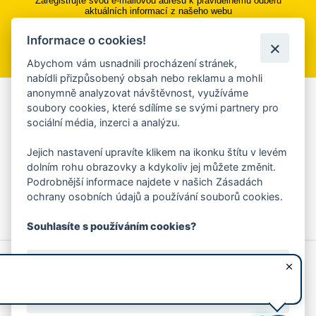
Zaregistrujte svou e-mailovou adresu k pravidelnému odběru
aktuálních informací z našeho webu
Informace o cookies!
Přihlásit se k odběru
Abychom vám usnadnili procházení stránek,
nabídli přizpůsobený obsah nebo reklamu a mohli
anonymně analyzovat návštěvnost, využíváme
Aplikace Mobilní rozhlas
soubory cookies, které sdílíme se svými partnery pro
sociální média, inzerci a analýzu.
Chcete dostávat do svého mobilu či mailu upozornění na
blížící se nebezpečí, odstávky, poruchy a výpadky energií,
Jejich nastavení upravíte klikem na ikonku štítu v levém
ankety, pozvánky na kulturní a sportovní akce?
dolním rohu obrazovky a kdykoliv jej můžete změnit.
Více informací o aplikaci
Podrobnější informace najdete v našich Zásadách
ochrany osobních údajů a používání souborů cookies.
Souhlasíte s používáním cookies?
© 2026 Magistrát města Zlína
Prohlášení o používání cookies
Ano, souhlasím
všechna práva vyhrazena
Ochrana osobních údajů
Prohlášení o přístupnosti
Podněty k webovým stránkám
Kontakt:
webmaster@zlin.eu
Nesouhlasím