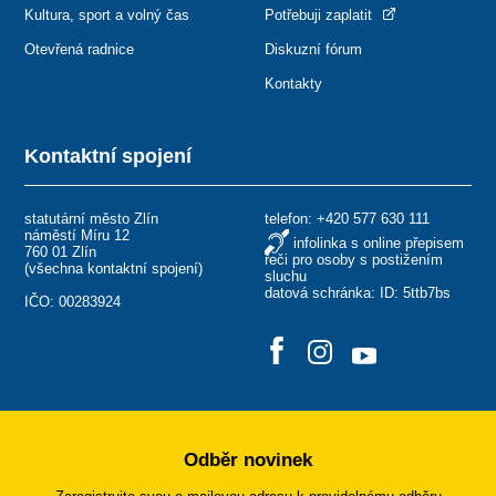
Kultura, sport a volný čas
Potřebuji zaplatit
Otevřená radnice
Diskuzní fórum
Kontakty
Kontaktní spojení
statutární město Zlín
telefon:
+420 577 630 111
náměstí Míru 12
infolinka s online přepisem
760 01 Zlín
řeči pro osoby s postižením
(
všechna kontaktní spojení
)
sluchu
datová schránka: ID: 5ttb7bs
IČO: 00283924
Odběr novinek