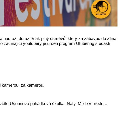
a nádraží dorazí Vlak plný úsměvů, který za zábavou do Zlína
začínající youtubery je určen program Utubering s účastí
ed kamerou, za kamerou.
včík, Ušounova pohádková školka, Naty, Mixle v piksle,…