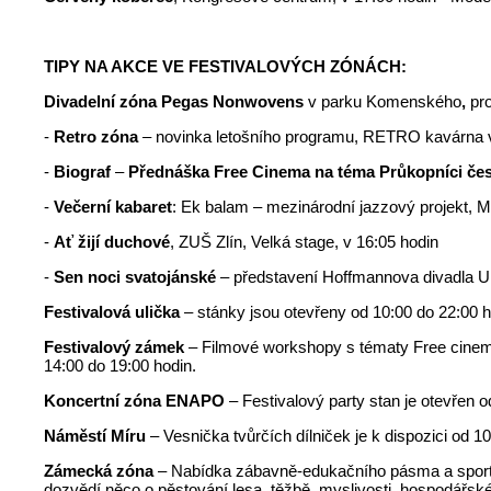
TIPY NA AKCE VE FESTIVALOVÝCH ZÓNÁCH:
Divadelní zóna Pegas Nonwovens
v parku Komenského
,
pr
-
Retro zóna
– novinka letošního programu, RETRO kavárna v a
-
Biograf
–
Přednáška Free Cinema na téma Průkopníci če
-
Večerní kabaret
: Ek balam – mezinárodní jazzový projekt, M
-
Ať žijí duchové
, ZUŠ Zlín, Velká stage, v 16:05 hodin
-
Sen noci svatojánské
– představení Hoffmannova divadla Uh
Festivalová ulička
– stánky jsou otevřeny od 10:00 do 22:00 
Festivalový zámek
– Filmové workshopy s tématy Free cinem
14:00 do 19:00 hodin.
Koncertní zóna ENAPO
– Festivalový party stan je otevřen o
Náměstí Míru
– Vesnička tvůrčích dílniček je k dispozici od 1
Zámecká zóna
– Nabídka zábavně-edukačního pásma a sportovn
dozvědí něco o pěstování lesa, těžbě, myslivosti, hospodářské