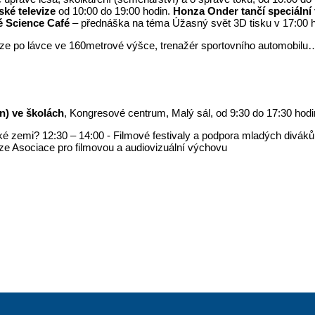
ké televize
od 10:00 do 19:00 hodin.
Honza Onder tančí speciální 
é Science Café
– přednáška na téma Úžasný svět 3D tisku v 17:00 h
chůze po lávce ve 160metrové výšce, trenažér sportovního automobilu
n) ve školách
, Kongresové centrum, Malý sál, od 9:30 do 17:30 hodi
é zemi? 12:30 – 14:00 - Filmové festivaly a podpora mladých diváků.
ůze Asociace pro filmovou a audiovizuální výchovu