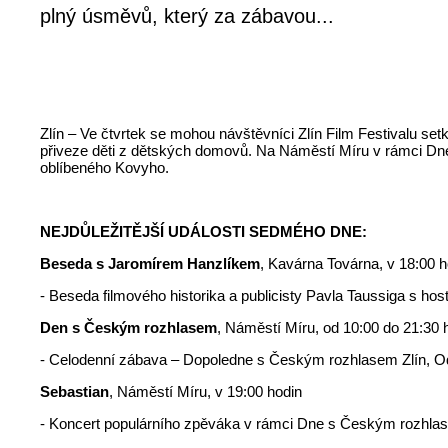
plný úsměvů, který za zábavou...
Zlín – Ve čtvrtek se mohou návštěvníci Zlín Film Festivalu s
přiveze děti z dětských domovů. Na Náměstí Míru v rámci Dne
oblíbeného Kovyho.
NEJDŮLEŽITĚJŠÍ UDÁLOSTI SEDMÉHO DNE:
Beseda s Jaromírem Hanzlíkem
, Kavárna Továrna, v 18:00 h
- Beseda filmového historika a publicisty Pavla Taussiga s 
Den s Českým rozhlasem
, Náměstí Míru, od 10:00 do 21:30 
- Celodenní zábava – Dopoledne s Českým rozhlasem Zlín, Od
Sebastian
, Náměstí Míru, v 19:00 hodin
- Koncert populárního zpěváka v rámci Dne s Českým rozhla