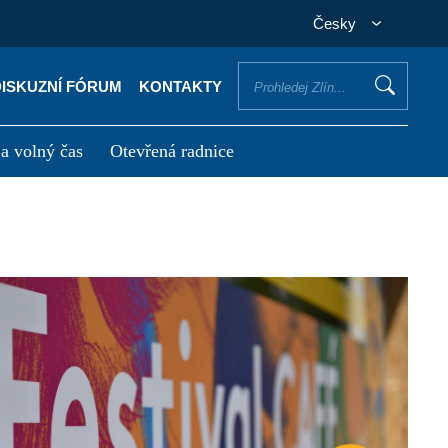
Česky
DISKUZNÍ FÓRUM
KONTAKTY
 a volný čas
Otevřená radnice
otřebuji vyřídit
Potřebuji zaplatit