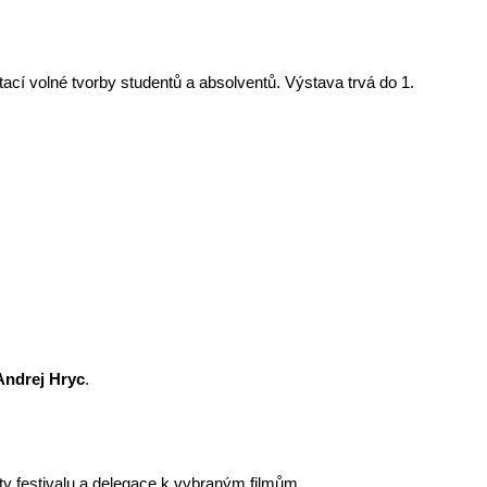
ací volné tvorby studentů a absolventů. Výstava trvá do 1.
Andrej Hryc
.
ty festivalu a delegace k vybraným filmům.