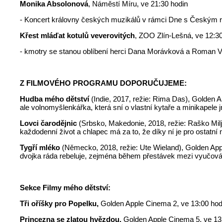
Monika Absolonová
, Náměstí Míru, ve 21:30 hodin
- Koncert královny českých muzikálů v rámci Dne s Českým 
Křest mláďat kotulů veverovitých
, ZOO Zlín-Lešná, ve 12:3
- kmotry se stanou oblíbení herci Dana Morávková a Roman V
Z FILMOVÉHO PROGRAMU DOPORUČUJEME:
Hudba mého dětství
(Indie, 2017, režie: Rima Das), Golden 
ale volnomyšlenkářka, která sní o vlastní kytaře a minikapele
Lovci čarodějnic
(Srbsko, Makedonie, 2018, režie: Raško Mil
každodenní život a chlapec má za to, že díky ní je pro ostatní
Tygří mléko
(Německo, 2018, režie: Ute Wieland), Golden Apple
dvojka ráda rebeluje, zejména během přestávek mezi vyučováním
Sekce Filmy mého dětství:
Tři oříšky pro Popelku,
Golden Apple Cinema 2, ve 13:00 hod
Princezna se zlatou hvězdou,
Golden Apple Cinema 5, ve 13