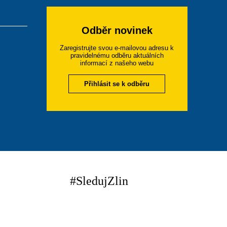
Odběr novinek
Zaregistrujte svou e-mailovou adresu k
pravidelnému odběru aktuálních
informací z našeho webu
Přihlásit se k odběru
#SledujZlin