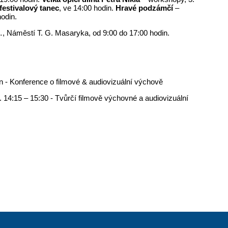
festivalový tanec
, ve 14:00 hodin.
Hravé podzámčí
–
odin.
…, Náměstí T. G. Masaryka, od 9:00 do 17:00 hodin.
n - Konference o filmové & audiovizuální výchově
 14:15 – 15:30 - Tvůrčí filmově výchovné a audiovizuální