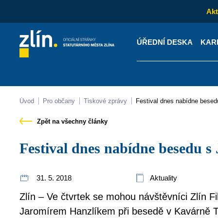
Akt
ÚŘEDNÍ DESKA
KAR
Kontakty
Úřední desk
Úvod
Pro občany
Tiskové zprávy
Festival dnes nabídne bese
Zpět na všechny články
Festival dnes nabídne besedu
31. 5. 2018
Aktuality
Zlín – Ve čtvrtek se mohou návštěvníci Zlín F
Jaromírem Hanzlíkem při besedě v Kavárně T