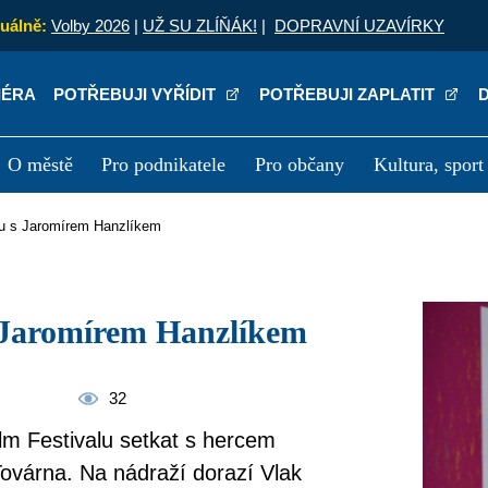
uálně:
Volby 2026
|
UŽ SU ZLÍŇÁK!
|
DOPRAVNÍ UZAVÍRKY
IÉRA
POTŘEBUJI VYŘÍDIT
POTŘEBUJI ZAPLATIT
O městě
Pro podnikatele
Pro občany
Kultura, sport
a
Kariéra
P
du s Jaromírem Hanzlíkem
 s Jaromírem Hanzlíkem
32
ilm Festivalu setkat s hercem
ovárna. Na nádraží dorazí Vlak