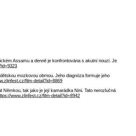
indickém Assamu a denně je konfrontována s akutní nouzí. Je
l?id=9323
pí dětskou mozkovou obrnou. Jeho diagnóza formuje jeho
w.zlinfest.cz/film-detail?id=8869
t Němkou, tak jako je její kamarádka Nini. Tato nerozlučná
ttps://www.zlinfest.cz/film-detail?id=8942