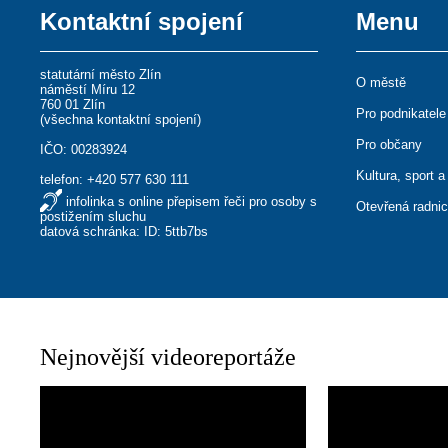
Kontaktní spojení
Menu
statutární město Zlín
O městě
náměstí Míru 12
760 01 Zlín
Pro podnikatele
(
všechna kontaktní spojení
)
Pro občany
IČO: 00283924
Kultura, sport a
telefon:
+420 577 630 111
infolinka s online přepisem řeči pro osoby s
Otevřená radni
postižením sluchu
datová schránka: ID: 5ttb7bs
Nejnovější videoreportáže