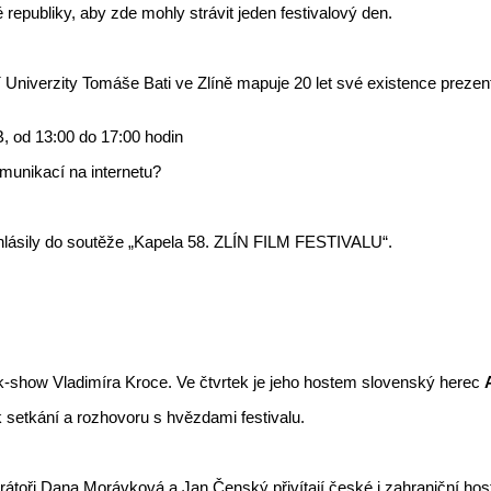
 republiky, aby zde mohly strávit jeden festivalový den.
 Univerzity Tomáše Bati ve Zlíně mapuje 20 let své existence prezent
 od 13:00 do 17:00 hodin
munikací na internetu?
přihlásily do soutěže „Kapela 58. ZLÍN FILM FESTIVALU“.
talk-show Vladimíra Kroce. Ve čtvrtek je jeho hostem slovenský herec
 k setkání a rozhovoru s hvězdami festivalu.
átoři Dana Morávková a Jan Čenský přivítají české i zahraniční hos