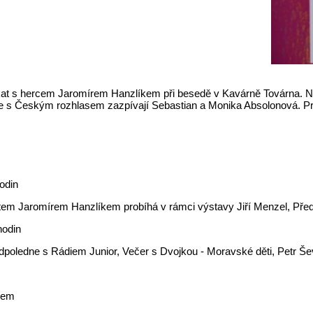
etkat s hercem Jaromírem Hanzlíkem při besedě v Kavárně Továrna. N
 s Českým rozhlasem zazpívají Sebastian a Monika Absolonová. Pro 
odin
hostem Jaromírem Hanzlíkem probíhá v rámci výstavy Jiří Menzel, Př
hodin
poledne s Rádiem Junior, Večer s Dvojkou - Moravské děti, Petr Še
sem