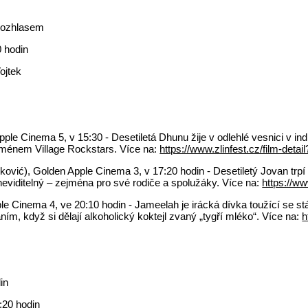
rozhlasem
0 hodin
ojtek
Apple Cinema 5, v 15:30 - Desetiletá Dhunu žije v odlehlé vesnici v 
 jménem Village Rockstars. Více na:
https://www.zlinfest.cz/film-detai
jković), Golden Apple Cinema 3, v 17:20 hodin - Desetiletý Jovan tr
 neviditelný – zejména pro své rodiče a spolužáky. Více na:
https://ww
 Cinema 4, ve 20:10 hodin - Jameelah je irácká dívka toužící se stá
, když si dělají alkoholický koktejl zvaný „tygří mléko“. Více na:
h
in
:20 hodin