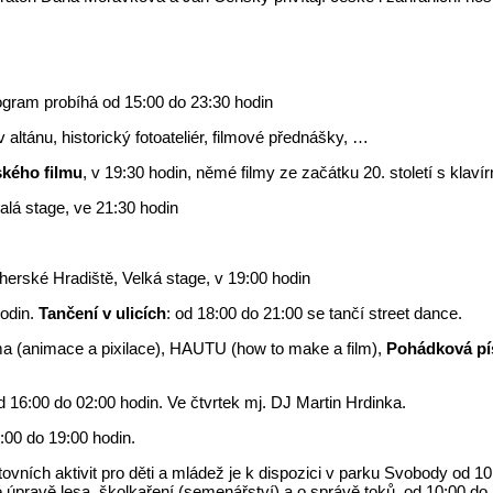
ogram probíhá od 15:00 do 23:30 hodin
ltánu, historický fotoateliér, filmové přednášky, …
ského filmu
, v 19:30 hodin, němé filmy ze začátku 20. století s kla
alá stage, ve 21:30 hodin
erské Hradiště, Velká stage, v 19:00 hodin
hodin.
Tančení v ulicích
: od 18:00 do 21:00 se tančí street dance.
a (animace a pixilace), HAUTU (how to make a film),
Pohádková pí
d 16:00 do 02:00 hodin. Ve čtvrtek mj. DJ Martin Hrdinka.
0:00 do 19:00 hodin.
ích aktivit pro děti a mládež je k dispozici v parku Svobody od 10
 úpravě lesa, školkaření (semenářství) a o správě toků, od 10:00 do 