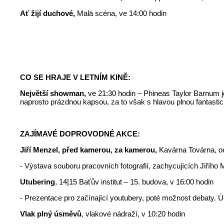
Ať žijí duchové,
Malá scéna, ve 14:00 hodin
CO SE HRAJE V LETNÍM KINĚ:
Největší showman,
ve 21:30 hodin – Phineas Taylor Barnum 
naprosto prázdnou kapsou, za to však s hlavou plnou fantasti
ZAJÍMAVÉ DOPROVODNÉ AKCE:
Jiří Menzel, před kamerou, za kamerou,
Kavárna Továrna, od
- Výstava souboru pracovních fotografií, zachycujících Jiřího 
Utubering
, 14|15 Baťův institut – 15. budova, v 16:00 hodin
- Prezentace pro začínající youtubery, poté možnost debaty.
Vlak plný úsměvů
, vlakové nádraží, v 10:20 hodin