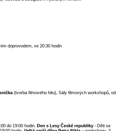
vírním doprovodem, ve 20:30 hodin
snička
(tvorba filmového hitu), Sály filmových workshopů, od
:00 do 19:00 hodin.
Den s Lesy České republiky
- Děti se
19:00 hodin.
Velká opičí dílna Petra Nikla
– workshopy, 3.