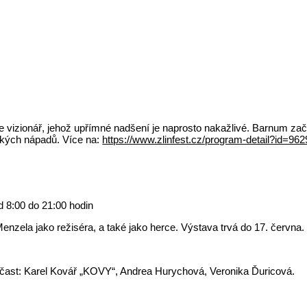
je vizionář, jehož upřímné nadšení je naprosto nakažlivé. Barnum z
ckých nápadů. Více na:
https://www.zlinfest.cz/program-detail?id=962
 8:00 do 21:00 hodin
Menzela jako režiséra, a také jako herce. Výstava trvá do 17. června.
 Účast: Karel Kovář „KOVY“, Andrea Hurychová, Veronika Ďuricová.