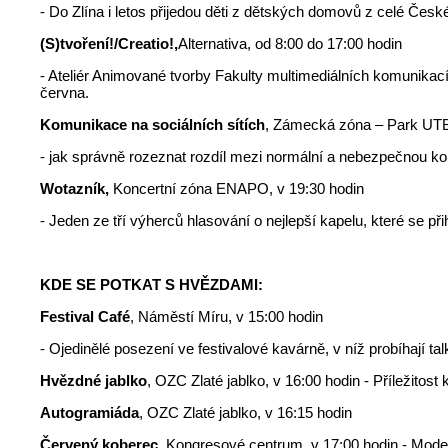
- Do Zlína i letos přijedou děti z dětských domovů z celé České
(S)tvoření!/Creatio!,
Alternativa, od 8:00 do 17:00 hodin
- Ateliér Animované tvorby Fakulty multimediálních komunikací
června.
Komunikace na sociálních sítích
, Zámecká zóna – Park UTB,
- jak správně rozeznat rozdíl mezi normální a nebezpečnou ko
Wotazník,
Koncertní zóna ENAPO, v 19:30 hodin
- Jeden ze tří výherců hlasování o nejlepší kapelu, které se 
KDE SE POTKAT S HVĚZDAMI:
Festival Café
, Náměstí Míru, v 15:00 hodin
- Ojedinělé posezení ve festivalové kavárně, v níž probíhají 
Hvězdné jablko
, OZC Zlaté jablko, v 16:00 hodin - Příležitost
Autogramiáda
, OZC Zlaté jablko, v 16:15 hodin
Červený koberec
, Kongresové centrum, v 17:00 hodin - Moder