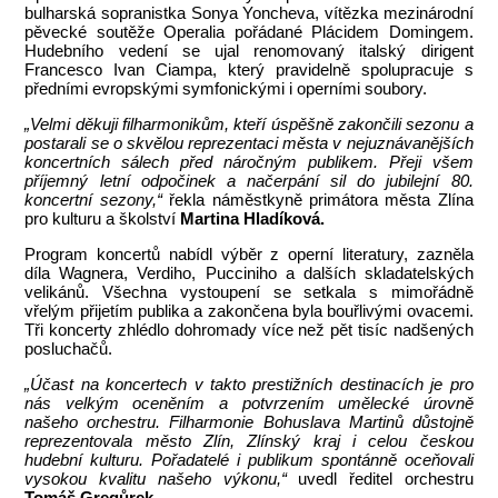
bulharská sopranistka Sonya Yoncheva, vítězka mezinárodní
pěvecké soutěže Operalia pořádané Plácidem Domingem.
Hudebního vedení se ujal renomovaný italský dirigent
Francesco Ivan Ciampa, který pravidelně spolupracuje s
předními evropskými symfonickými i operními soubory.
„Velmi děkuji filharmonikům, kteří úspěšně zakončili sezonu a
postarali se o skvělou reprezentaci města v nejuznávanějších
koncertních sálech před náročným publikem. Přeji všem
příjemný letní odpočinek a načerpání sil do jubilejní 80.
koncertní sezony,“
řekla náměstkyně primátora města Zlína
pro kulturu a školství
Martina Hladíková.
Program koncertů nabídl výběr z operní literatury, zazněla
díla Wagnera, Verdiho, Pucciniho a dalších skladatelských
velikánů. Všechna vystoupení se setkala s mimořádně
vřelým přijetím publika a zakončena byla bouřlivými ovacemi.
Tři koncerty zhlédlo dohromady více než pět tisíc nadšených
posluchačů.
„Účast na koncertech v takto prestižních destinacích je pro
nás velkým oceněním a potvrzením umělecké úrovně
našeho orchestru. Filharmonie Bohuslava Martinů důstojně
reprezentovala město Zlín, Zlínský kraj i celou českou
hudební kulturu. Pořadatelé i publikum spontánně oceňovali
vysokou kvalitu našeho výkonu,“
uvedl ředitel orchestru
Tomáš Gregůrek.