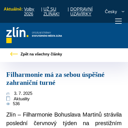
Aktuálně:
Volby
|
UŽ SU
|
DOPRAVNÍ
Česky
2026
ZLÍŇÁK!
UZAVÍRKY
Tiskové zprávy
Filharmonie má za sebou úspěšné zahraniční turné
Zpět na všechny články
otřebuji vyřídit
Potřebuji zaplatit
Diskuzní fór
Filharmonie má za sebou úspěšné
zahraniční turné
3. 7. 2025
Aktuality
536
Zlín – Filharmonie Bohuslava Martinů strávila
poslední červnový týden na prestižním