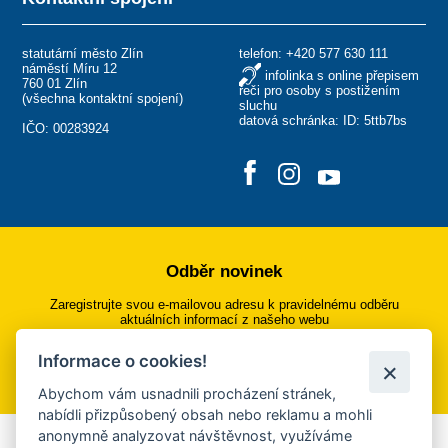
statutární město Zlín
telefon:
+420 577 630 111
náměstí Míru 12
infolinka s online přepisem
760 01 Zlín
řeči pro osoby s postižením
(
všechna kontaktní spojení
)
sluchu
datová schránka: ID: 5ttb7bs
IČO: 00283924
Odběr novinek
Zaregistrujte svou e-mailovou adresu k pravidelnému odběru
aktuálních informací z našeho webu
Informace o cookies!
Přihlásit se k odběru
Abychom vám usnadnili procházení stránek,
nabídli přizpůsobený obsah nebo reklamu a mohli
anonymně analyzovat návštěvnost, využíváme