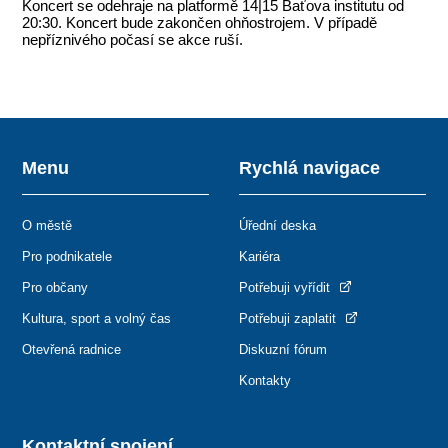
Koncert se odehraje na platformě 14|15 Baťova institutu od
20:30. Koncert bude zakončen ohňostrojem. V případě
nepříznivého počasí se akce ruší.
Menu
Rychlá navigace
O městě
Úřední deska
Pro podnikatele
Kariéra
Pro občany
Potřebuji vyřídit
Kultura, sport a volný čas
Potřebuji zaplatit
Otevřená radnice
Diskuzní fórum
Kontakty
Kontaktní spojení