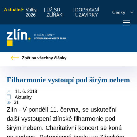
Aktuálně:
Volby
|
UŽ SU
|
DOPRAVNÍ
Česky
2026
ZLÍŇÁK!
UZAVÍRKY
Pro občany
Tiskové zprávy
Filharmonie vystoupí pod širým nebem
Zpět na všechny články
otřebuji vyřídit
Potřebuji zaplatit
Diskuzní fór
Filharmonie vystoupí pod širým nebem
11. 6. 2018
Aktuality
31
Zlín - V pondělí 11. června, se uskuteční
další vystoupení zlínské filharmonie pod
širým nebem. Charitativní koncert se koná
na podporu Potravinové banky ve Zlínském