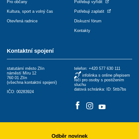
Pro občany
Potřebuji vyřídit
Kultura, sport a volný čas
Potřebuji zaplatit
Otevřená radnice
Diskuzní fórum
Kontakty
Kontaktní spojení
statutární město Zlín
telefon:
+420 577 630 111
náměstí Míru 12
infolinka s online přepisem
760 01 Zlín
řeči pro osoby s postižením
(
všechna kontaktní spojení
)
sluchu
datová schránka: ID: 5ttb7bs
IČO: 00283924
Odběr novinek