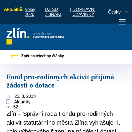
Aktuálně:
Volby
|
UŽ SU
|
DOPRAVNÍ
Česky
2026
ZLÍŇÁK!
UZAVÍRKY
Tiskové zprávy
Fond pro-rodinných aktivit přijímá žádosti o dotace
Zpět na všechny články
otřebuji vyřídit
Potřebuji zaplatit
Diskuzní fór
Fond pro-rodinných aktivit přijímá
žádosti o dotace
29. 8. 2019
Aktuality
52
Zlín – Správní rada Fondu pro-rodinných
aktivit statutárního města Zlína vyhlašuje II.
kolo výběrového řízení na přidělení dotací.