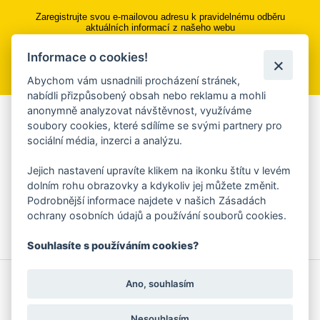
Zaregistrujte svou e-mailovou adresu k pravidelnému odběru
aktuálních informací z našeho webu
Informace o cookies!
Přihlásit se k odběru
Abychom vám usnadnili procházení stránek,
nabídli přizpůsobený obsah nebo reklamu a mohli
anonymně analyzovat návštěvnost, využíváme
Aplikace Mobilní rozhlas
soubory cookies, které sdílíme se svými partnery pro
sociální média, inzerci a analýzu.
Chcete dostávat do svého mobilu či mailu upozornění na
blížící se nebezpečí, odstávky, poruchy a výpadky energií,
Jejich nastavení upravíte klikem na ikonku štítu v levém
ankety, pozvánky na kulturní a sportovní akce?
dolním rohu obrazovky a kdykoliv jej můžete změnit.
Více informací o aplikaci
Podrobnější informace najdete v našich Zásadách
ochrany osobních údajů a používání souborů cookies.
Souhlasíte s používáním cookies?
© 2026 Magistrát města Zlína
Prohlášení o používání cookies
Ano, souhlasím
všechna práva vyhrazena
Ochrana osobních údajů
Prohlášení o přístupnosti
Podněty k webovým stránkám
Kontakt:
webmaster@zlin.eu
Nesouhlasím