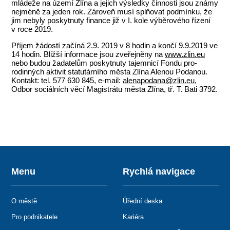
mládeže na území Zlína a jejich výsledky činnosti jsou známy
nejméně za jeden rok. Zároveň musí splňovat podmínku, že
jim nebyly poskytnuty finance již v I. kole výběrového řízení
v roce 2019.
Příjem žádostí začíná 2.9. 2019 v 8 hodin a končí 9.9.2019 ve
14 hodin. Bližší informace jsou zveřejněny na
www.zlin.eu
nebo budou žadatelům poskytnuty tajemnicí Fondu pro-
rodinných aktivit statutárního města Zlína Alenou Podanou.
Kontakt: tel. 577 630 845, e-mail:
alenapodana@zlin.eu
,
Odbor sociálních věcí Magistrátu města Zlína, tř. T. Bati 3792.
Menu
Rychlá navigace
O městě
Úřední deska
Pro podnikatele
Kariéra