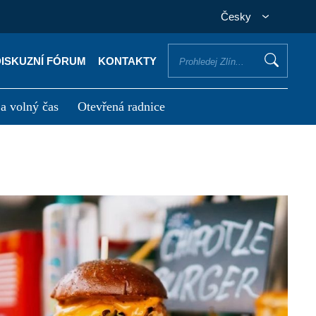
Česky
DISKUZNÍ FÓRUM
KONTAKTY
 a volný čas
Otevřená radnice
otřebuji vyřídit
Potřebuji zaplatit