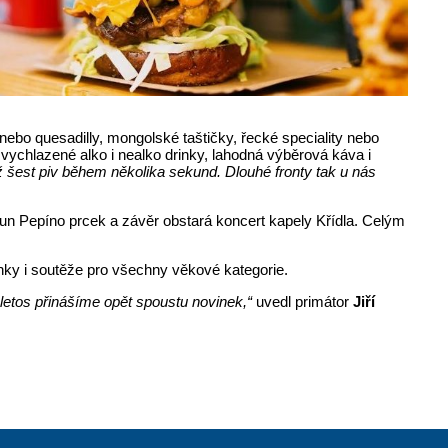
ebo quesadilly, mongolské taštičky, řecké speciality nebo
 vychlazené alko i nealko drinky, lahodná výběrová káva i
ž šest piv během několika sekund. Dlouhé fronty tak u nás
aun Pepíno prcek a závěr obstará koncert kapely Křídla. Celým
ónky i soutěže pro všechny věkové kategorie.
a letos přinášíme opět spoustu novinek,“
uvedl primátor
Jiří