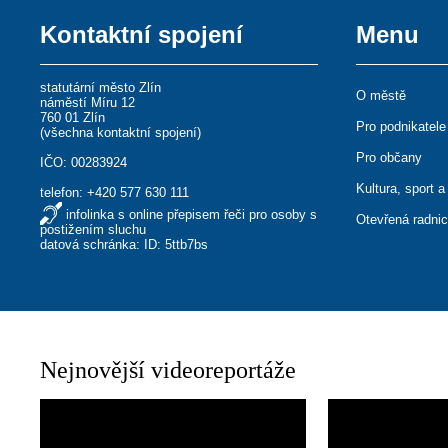
Kontaktní spojení
Menu
statutární město Zlín
O městě
náměstí Míru 12
760 01 Zlín
Pro podnikatele
(
všechna kontaktní spojení
)
Pro občany
IČO: 00283924
Kultura, sport a
telefon:
+420 577 630 111
infolinka s online přepisem řeči pro osoby s
Otevřená radni
postižením sluchu
datová schránka: ID: 5ttb7bs
Nejnovější videoreportáže