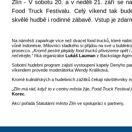
Zlín - V sobotu 20. a v neděli 21. září se n
Food Truck Festivalu. Celý víkend tak bud
skvělé hudbě i rodinné zábavě. Vstup je zdar
Na náměstí zaparkuje více než dvacet food trucků, které nabí
vůně Indonésie. Milovníci sladkého si přijdou na své u bublink
prosecco.
„Kromě pestré plejády food trucků přivezeme opět i 
nečekejte,“
říká organizátor
Lukáš Lauman
z Backstage Agen
Sobotní hudební program zajistí vystoupení kapely Denyho par
víkendem provede moderátorka Wendy Králíková.
Kromě kulinářských a hudebních zážitků čekají návštěvníky re
„Zlín má rád, když to v centru města žije. Food Truck Festival
Korec
.
Akci pořádá Statutární město Zlín ve spolupráci s partnery.