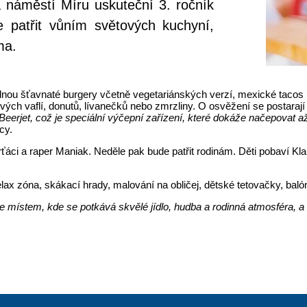
a náměstí Míru uskuteční 3. ročník
e patřit vůním světových kuchyní,
ma.
dnou šťavnaté burgery včetně vegetariánských verzí, mexické tacos n
ových vaflí, donutů, lívanečků nebo zmrzliny. O osvěžení se postarají
Beerjet, což je
speciální výčepní zařízení, které dokáže načepovat a
cy.
ťáci a raper Maniak. Neděle pak bude patřit rodinám. Děti pobaví Kl
lax zóna, skákací hrady, malování na obličej, dětské tetovačky, bal
 je místem, kde se potkává skvělé jídlo, hudba a rodinná atmosféra, 