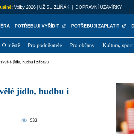
uálně:
Volby 2026
|
UŽ SU ZLÍŇÁK!
|
DOPRAVNÍ UZAVÍRKY
IÉRA
POTŘEBUJI VYŘÍDIT
POTŘEBUJI ZAPLATIT
O městě
Pro podnikatele
Pro občany
Kultura, sport
a
Kariéra
P
 skvělé jídlo, hudbu i zábavu
933