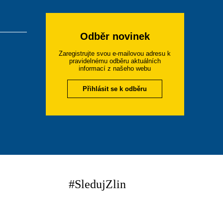
Odběr novinek
Zaregistrujte svou e-mailovou adresu k
pravidelnému odběru aktuálních
informací z našeho webu
Přihlásit se k odběru
#SledujZlin