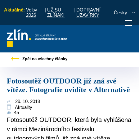
Aktuálně:
Volby
|
UŽ SU
|
DOPRAVNÍ
Česky
2026
ZLÍŇÁK!
UZAVÍRKY
otosoutěž OUTDOOR již zná své vítěze. Fotografie uvidíte v Alternativě
Zpět na všechny články
otřebuji vyřídit
Potřebuji zaplatit
Diskuzní fór
Fotosoutěž OUTDOOR již zná své
vítěze. Fotografie uvidíte v Alternativě
29. 10. 2019
Aktuality
45
Fotosoutěž OUTDOOR, která byla vyhlášena
v rámci Mezinárodního festivalu
outdoorových filmů, již zná své vítěze.