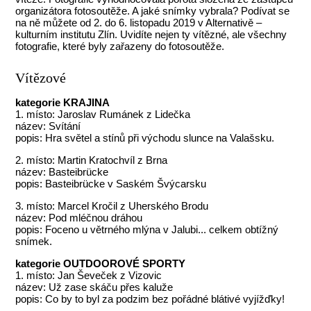
organizátora fotosoutěže. A jaké snímky vybrala? Podívat se
na ně můžete od 2. do 6. listopadu 2019 v Alternativě –
kulturním institutu Zlín. Uvidíte nejen ty vítězné, ale všechny
fotografie, které byly zařazeny do fotosoutěže.
Vítězové
kategorie KRAJINA
1. místo: Jaroslav Rumánek z Lidečka
název: Svítání
popis: Hra světel a stínů při východu slunce na Valašsku.
2. místo: Martin Kratochvíl z Brna
název: Basteibrücke
popis: Basteibrücke v Saském Švýcarsku
3. místo: Marcel Kročil z Uherského Brodu
název: Pod mléčnou dráhou
popis: Foceno u větrného mlýna v Jalubi... celkem obtížný
snímek.
kategorie OUTDOOROVÉ SPORTY
1. místo: Jan Ševeček z Vizovic
název: Už zase skáču přes kaluže
popis: Co by to byl za podzim bez pořádné blátivé vyjížďky!