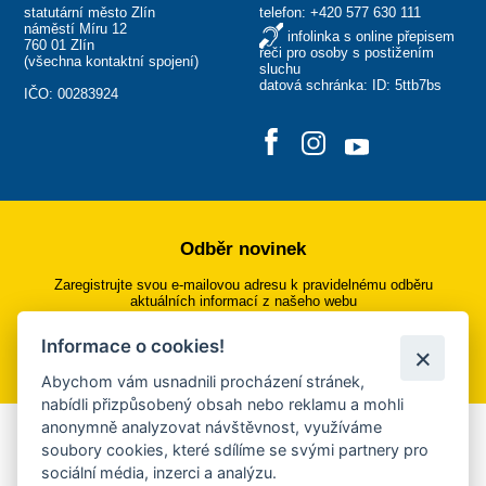
statutární město Zlín
telefon:
+420 577 630 111
náměstí Míru 12
infolinka s online přepisem
760 01 Zlín
řeči pro osoby s postižením
(
všechna kontaktní spojení
)
sluchu
datová schránka: ID: 5ttb7bs
IČO: 00283924
Odběr novinek
Zaregistrujte svou e-mailovou adresu k pravidelnému odběru
aktuálních informací z našeho webu
Informace o cookies!
Přihlásit se k odběru
Abychom vám usnadnili procházení stránek,
nabídli přizpůsobený obsah nebo reklamu a mohli
anonymně analyzovat návštěvnost, využíváme
Aplikace Mobilní rozhlas
soubory cookies, které sdílíme se svými partnery pro
sociální média, inzerci a analýzu.
Chcete dostávat do svého mobilu či mailu upozornění na