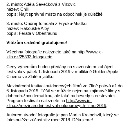
2. místo: Adéla Ševečková z Vizovic
název: Chill
popis: Najít správné místo na odpočinek je důležité.
3. místo: Ondřej Tomčala z Frýdku-Místku
název: Rakouské Alpy
popis: Ferata v Obertraunu
Vítězům srdečně gratulujeme!
Všechny fotografie naleznete také na
http://www.ic-
zlin.cz/25333-fotogalerie
.
Ceny výhercům budou předány na slavnostním zahájení
festivalu v pátek 1. listopadu 2019 v multikině Golden Apple
Cinema ve Zlatém jablku.
Mezinárodní festival outdoorových filmů ve Zlíně potrvá až do
6. listopadu 2019. Těšit se můžete nejen na zajímavé filmy s
dobrodružnou tématikou, ale také na besedy s cestovateli.
Program festivalu naleznete na
http://www.ic-
zlin.cz/mezinarodni-festival-outdoorovych-filmu-2019
.
Autorem úvodní fotografie je pan Martin Kratochvíl, který se
fotosoutěže zúčastnil v roce 2018. Děkujeme!