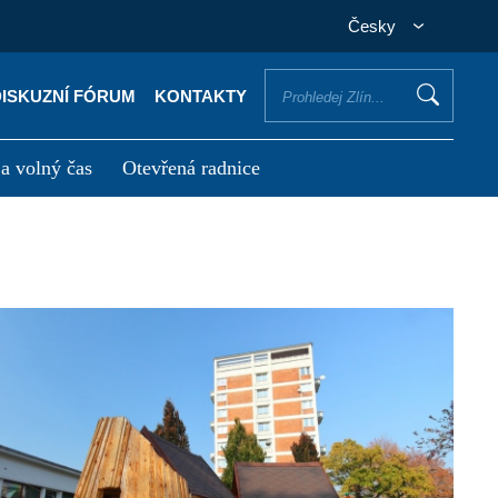
Česky
DISKUZNÍ FÓRUM
KONTAKTY
 a volný čas
Otevřená radnice
otřebuji vyřídit
Potřebuji zaplatit