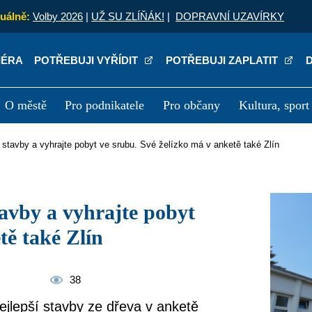
uálně:
Volby 2026
|
UŽ SU ZLÍŇÁK!
|
DOPRAVNÍ UZAVÍRKY
IÉRA
POTŘEBUJI VYŘÍDIT
POTŘEBUJI ZAPLATIT
O městě
Pro podnikatele
Pro občany
Kultura, sport
a
Kariéra
P
né stavby a vyhrajte pobyt ve srubu. Své želízko má v anketě také Zlín
tě také Zlín
38
ejlepší stavby ze dřeva v anketě