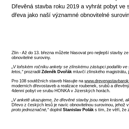
Dřevěná stavba roku 2019 a vyhrát pobyt ve s
dřeva jako naší významné obnovitelné surovin
Zlín - Až do 13. března můžete hlasovat pro nejlepší stavby 
obnovitelné suroviny.
„V loňském ročníku ankety se zlínskému zástupci podařilo ve sv
letos,“
prozradil
Zdeněk Dvořák
mluvčí zlínského magistrátu, 
Pro 108 soutěžních staveb hlasujte na
www.drevenastavbaroku
moderních dřevostaveb a realizace roubenek, srubů a dřevěných
4denní pobyt ve srubu HONKA v Jizerských horách.
„V anketě ukazujeme, že dřevěné stavby jsou nejen krásné, al
Dřevo z českých lesů je navíc obnovitelnou surovinou, jehož v
proto jednoznačné,“
doplnil
Stanislav Polák
s tím, že věří, že 