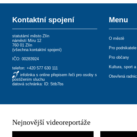
Kontaktní spojení
Menu
statutární město Zlín
O městě
náměstí Míru 12
760 01 Zlín
Pro podnikatele
(
všechna kontaktní spojení
)
Pro občany
IČO: 00283924
Kultura, sport a
telefon:
+420 577 630 111
infolinka s online přepisem řeči pro osoby s
Otevřená radni
postižením sluchu
datová schránka: ID: 5ttb7bs
Nejnovější videoreportáže