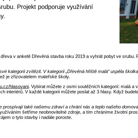
rubu. Projekt podporuje využívání
y.
ze dřeva v anketě Dřevěná stavba roku 2019 a vyhrát pobyt ve srubu.
é kategorii zvítězit. V kategorii „Dřevěná hřiště malá“ uspěla školk
jež je zřizovatelem mateřské školy.
.cz/hlasovani
. Vybírat můžete z osmi soutěžních kategorií: malá a 
 interiérů. V každé kategorii můžete poslat až 3 hlasy. Když budete
e prospívají také našemu zdraví a chrání nás a teplo našeho domova
yužíváním šetříme neobnovitelné zdroje, a tím chráníme životní pros
zájem o tyto stavby i nadále poroste.