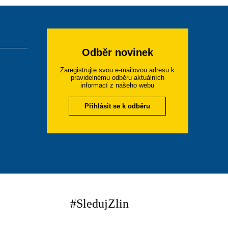
Odběr novinek
Zaregistrujte svou e-mailovou adresu k
pravidelnému odběru aktuálních
informací z našeho webu
Přihlásit se k odběru
#SledujZlin