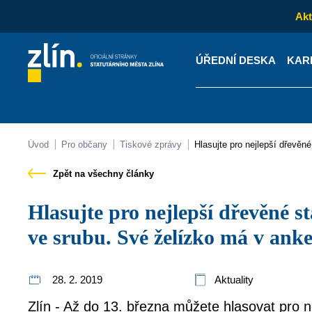
Akt
ÚŘEDNÍ DESKA
KAR
Kontakty
Úřední desk
Úvod
Pro občany
Tiskové zprávy
Hlasujte pro nejlepší dřevě
Zpět na všechny články
Hlasujte pro nejlepší dřevěné stavby a vyhrajte pobyt
ve srubu. Své želízko má v anke
28. 2. 2019
Aktuality
Zlín - Až do 13. března můžete hlasovat pro n