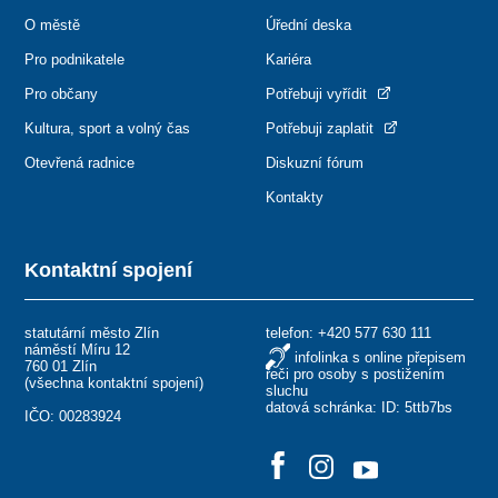
O městě
Úřední deska
Pro podnikatele
Kariéra
Pro občany
Potřebuji vyřídit
Kultura, sport a volný čas
Potřebuji zaplatit
Otevřená radnice
Diskuzní fórum
Kontakty
Kontaktní spojení
statutární město Zlín
telefon:
+420 577 630 111
náměstí Míru 12
infolinka s online přepisem
760 01 Zlín
řeči pro osoby s postižením
(
všechna kontaktní spojení
)
sluchu
datová schránka: ID: 5ttb7bs
IČO: 00283924