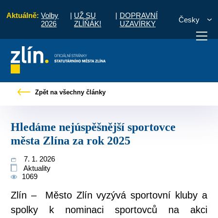
Aktuálně:
Volby
|
UŽ SU
|
DOPRAVNÍ
Česky
2026
ZLÍŇÁK!
UZAVÍRKY
ové zprávy
Hledáme nejúspěšnější sportovce města Zlína za rok 2025
Zpět na všechny články
otřebuji vyřídit
Potřebuji zaplatit
Diskuzní fór
Hledáme nejúspěšnější sportovce
města Zlína za rok 2025
7. 1. 2026
Aktuality
1069
Zlín – Město Zlín vyzývá sportovní kluby a
spolky k nominaci sportovců na akci