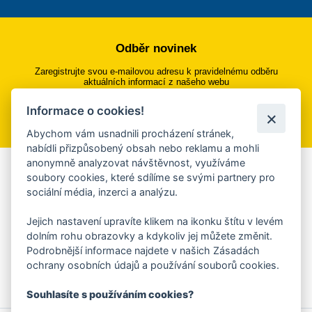
Odběr novinek
Zaregistrujte svou e-mailovou adresu k pravidelnému odběru
aktuálních informací z našeho webu
Informace o cookies!
Přihlásit se k odběru
Abychom vám usnadnili procházení stránek,
nabídli přizpůsobený obsah nebo reklamu a mohli
anonymně analyzovat návštěvnost, využíváme
Aplikace Mobilní rozhlas
soubory cookies, které sdílíme se svými partnery pro
sociální média, inzerci a analýzu.
Chcete dostávat do svého mobilu či mailu upozornění na
blížící se nebezpečí, odstávky, poruchy a výpadky energií,
Jejich nastavení upravíte klikem na ikonku štítu v levém
ankety, pozvánky na kulturní a sportovní akce?
dolním rohu obrazovky a kdykoliv jej můžete změnit.
Více informací o aplikaci
Podrobnější informace najdete v našich Zásadách
ochrany osobních údajů a používání souborů cookies.
Souhlasíte s používáním cookies?