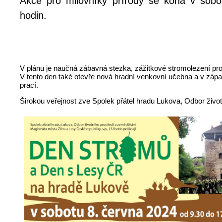
Akce pro milovníky přírody se koná v sob
hodin.
V plánu je naučná zábavná stezka, zážitkové stromolezení pro 
V tento den také otevře nová hradní venkovní učebna a v záp
prací.
Širokou veřejnost zve Spolek přátel hradu Lukova, Odbor živo