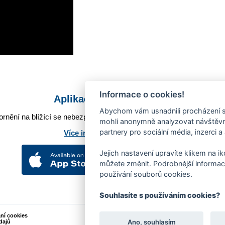
Informace o cookies!
Aplikace Mobilní rozhlas
Abychom vám usnadnili procházení s
rnění na blížící se nebezpečí, odstávky, poruchy a výpadky energií,
mohli anonymně analyzovat návštěvno
partnery pro sociální média, inzerci a
Více informací o aplikaci
Jejich nastavení upravíte klikem na i
můžete změnit. Podrobnější informac
používání souborů cookies.
Souhlasíte s používáním cookies?
ání cookies
Podněty k webovým stránkám
Ano, souhlasím
dajů
Kontakt:
webmaster@zlin.eu