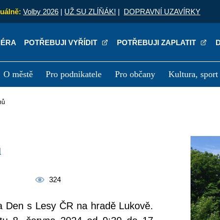
uálně:
Volby 2026
|
UŽ SU ZLÍŇÁK!
|
DOPRAVNÍ UZAVÍRKY
IÉRA
POTŘEBUJI VYŘÍDIT
POTŘEBUJI ZAPLATIT
O městě
Pro podnikatele
Pro občany
Kultura, sport
a
Kariéra
P
mů
ů
324
 a Den s Lesy ČR na hradě Lukově.