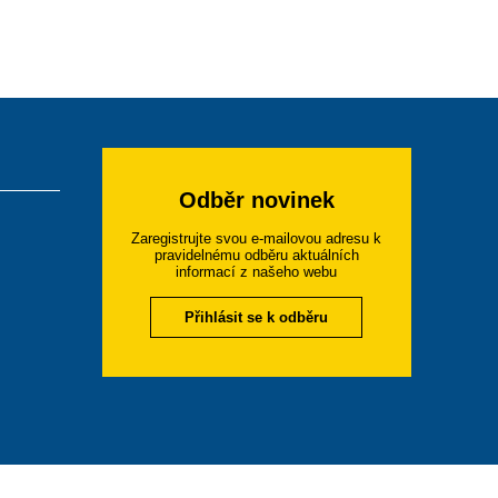
Odběr novinek
Zaregistrujte svou e-mailovou adresu k
pravidelnému odběru aktuálních
informací z našeho webu
Přihlásit se k odběru