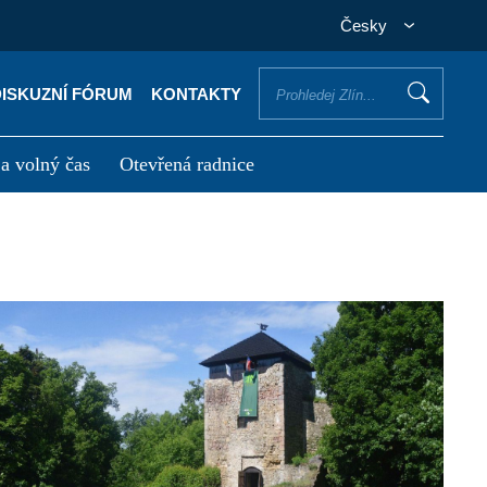
Česky
DISKUZNÍ FÓRUM
KONTAKTY
 a volný čas
Otevřená radnice
otřebuji vyřídit
Potřebuji zaplatit