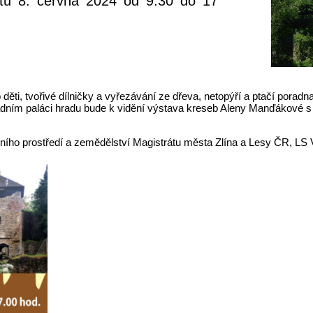
otu 8. června 2024 od 9:30 do 17
děti, tvořivé dílničky a vyřezávání ze dřeva, netopýří a ptačí porad
adním paláci hradu bude k vidění výstava kreseb Aleny Manďákové s
tního prostředí a zemědělství Magistrátu města Zlína a Lesy ČR, LS 