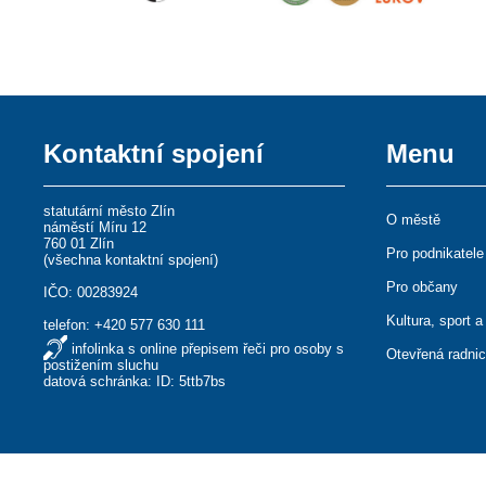
Kontaktní spojení
Menu
statutární město Zlín
O městě
náměstí Míru 12
760 01 Zlín
Pro podnikatele
(
všechna kontaktní spojení
)
Pro občany
IČO: 00283924
Kultura, sport a
telefon:
+420 577 630 111
infolinka s online přepisem řeči pro osoby s
Otevřená radni
postižením sluchu
datová schránka: ID: 5ttb7bs