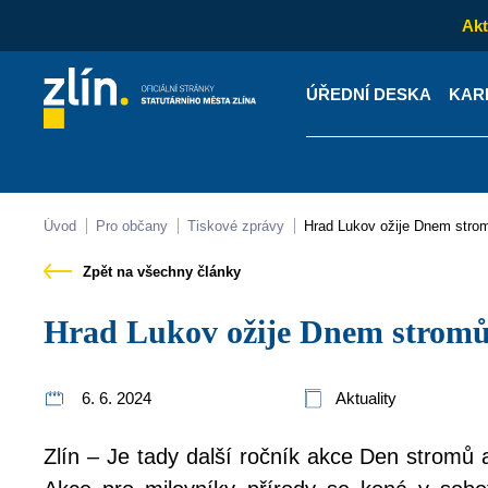
Akt
ÚŘEDNÍ DESKA
KAR
Kontakty
Úřední desk
Úvod
Pro občany
Tiskové zprávy
Hrad Lukov ožije Dnem stro
Zpět na všechny články
Hrad Lukov ožije Dnem strom
6. 6. 2024
Aktuality
Zlín – Je tady další ročník akce Den stromů