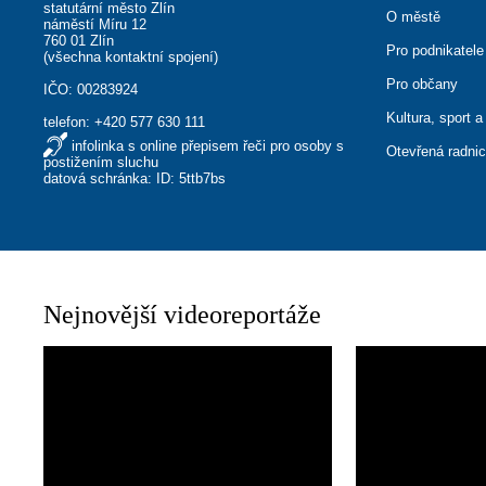
statutární město Zlín
O městě
náměstí Míru 12
760 01 Zlín
Pro podnikatele
(
všechna kontaktní spojení
)
Pro občany
IČO: 00283924
Kultura, sport a
telefon:
+420 577 630 111
infolinka s online přepisem řeči pro osoby s
Otevřená radni
postižením sluchu
datová schránka: ID: 5ttb7bs
Nejnovější videoreportáže