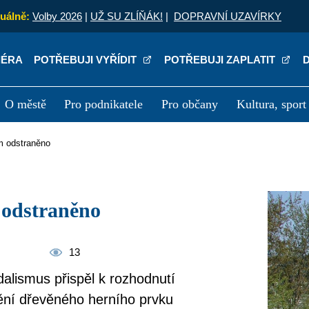
uálně:
Volby 2026
|
UŽ SU ZLÍŇÁK!
|
DOPRAVNÍ UZAVÍRKY
IÉRA
POTŘEBUJI VYŘÍDIT
POTŘEBUJI ZAPLATIT
O městě
Pro podnikatele
Pro občany
Kultura, sport
a
Kariéra
P
ům odstraněno
 odstraněno
13
dalismus přispěl k rozhodnutí
ění dřevěného herního prvku