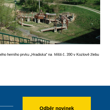
ho herního prvku „Hradiska“ na hřišti č. 390 v Kozlově žlebu
Odběr novinek