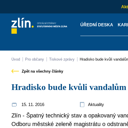
Akt
ÚŘEDNÍ DESKA
KAR
Kontakty
Úřední desk
Úvod
Pro občany
Tiskové zprávy
Hradisko bude kvůli vandal
Zpět na všechny články
Hradisko bude kvůli vandalům
15. 11. 2016
Aktuality
Zlín - Špatný technický stav a opakovaný van
Odboru městské zeleně magistrátu o odstran