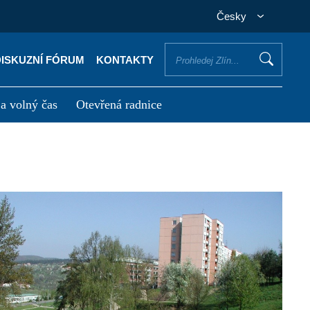
Česky
DISKUZNÍ FÓRUM
KONTAKTY
 a volný čas
Otevřená radnice
otřebuji vyřídit
Potřebuji zaplatit