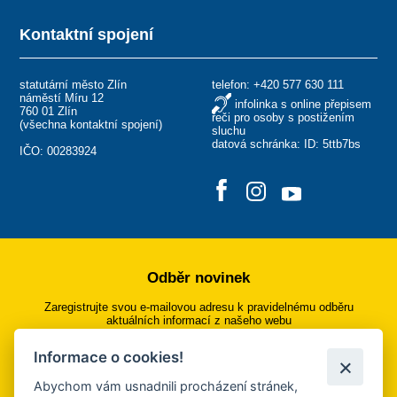
Kontaktní spojení
statutární město Zlín
telefon:
+420 577 630 111
náměstí Míru 12
infolinka s online přepisem
760 01 Zlín
řeči pro osoby s postižením
(
všechna kontaktní spojení
)
sluchu
datová schránka: ID: 5ttb7bs
IČO: 00283924
Odběr novinek
Zaregistrujte svou e-mailovou adresu k pravidelnému odběru
aktuálních informací z našeho webu
Informace o cookies!
Přihlásit se k odběru
Abychom vám usnadnili procházení stránek,