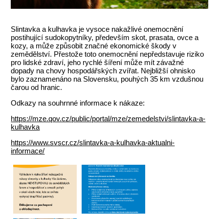
Slintavka a kulhavka je vysoce nakažlivé onemocnění
postihující sudokopytníky, především skot, prasata, ovce a
kozy, a může způsobit značné ekonomické škody v
zemědělství. Přestože toto onemocnění nepředstavuje riziko
pro lidské zdraví, jeho rychlé šíření může mít závažné
dopady na chovy hospodářských zvířat. Nejbližší ohnisko
bylo zaznamenáno na Slovensku, pouhých 35 km vzdušnou
čarou od hranic.
Odkazy na souhrnné informace k nákaze:
https://mze.qov.cz/public/portal/mze/zemedelstvi/slintavka-a-
kulhavka
https://www.svscr.cz/slintavka-a-kulhavka-aktualni-
informace/