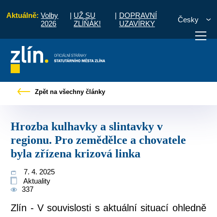
Aktuálně:
Volby
|
UŽ SU
|
DOPRAVNÍ
Česky
2026
ZLÍŇÁK!
UZAVÍRKY
intavky v regionu. Pro zemědělce a chovatele byla zřízena krizová linka
Zpět na všechny články
otřebuji vyřídit
Potřebuji zaplatit
Diskuzní fór
Hrozba kulhavky a slintavky v
regionu. Pro zemědělce a chovatele
byla zřízena krizová linka
7. 4. 2025
Aktuality
337
Zlín - V souvislosti s aktuální situací ohledně