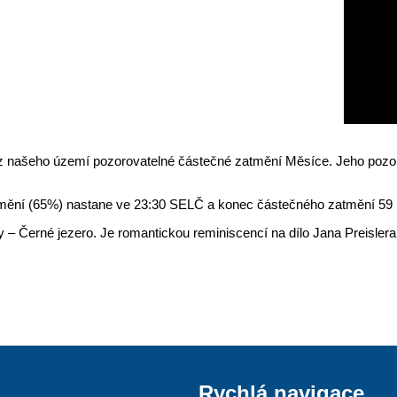
ne z našeho území pozorovatelné částečné zatmění Měsíce. Jeho poz
ění (65%) nastane ve 23:30 SELČ a konec částečného zatmění 59 mi
 – Černé jezero. Je romantickou reminiscencí na dílo Jana Preisler
Rychlá navigace