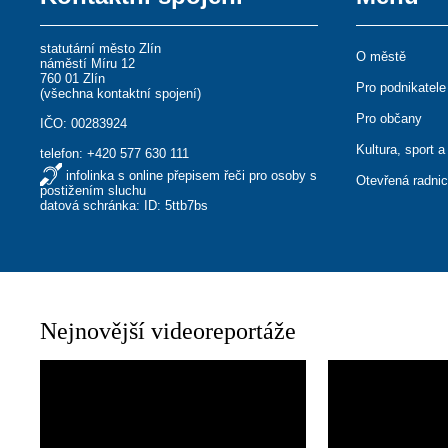
statutární město Zlín
O městě
náměstí Míru 12
760 01 Zlín
Pro podnikatele
(
všechna kontaktní spojení
)
Pro občany
IČO: 00283924
Kultura, sport a
telefon:
+420 577 630 111
infolinka s online přepisem řeči pro osoby s
Otevřená radni
postižením sluchu
datová schránka: ID: 5ttb7bs
Nejnovější videoreportáže