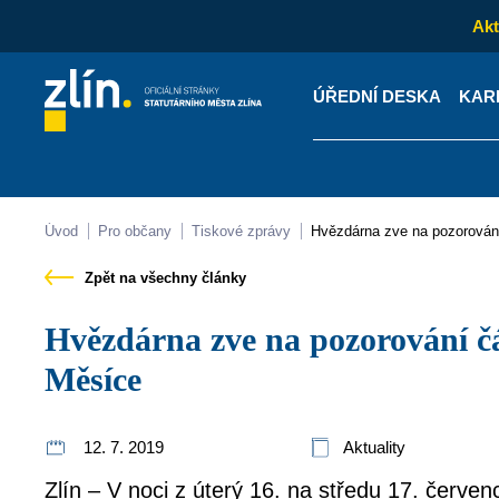
Akt
ÚŘEDNÍ DESKA
KAR
Kontakty
Úřední desk
Úvod
Pro občany
Tiskové zprávy
Hvězdárna zve na pozorová
Zpět na všechny články
Hvězdárna zve na pozorování částečného zatmění
Měsíce
12. 7. 2019
Aktuality
Zlín – V noci z úterý 16. na středu 17. červ