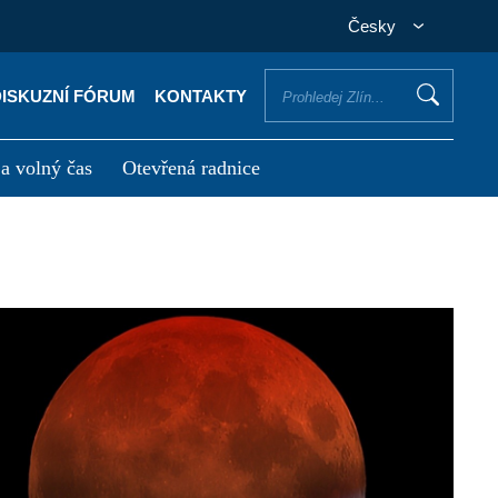
Česky
DISKUZNÍ FÓRUM
KONTAKTY
 a volný čas
Otevřená radnice
otřebuji vyřídit
Potřebuji zaplatit