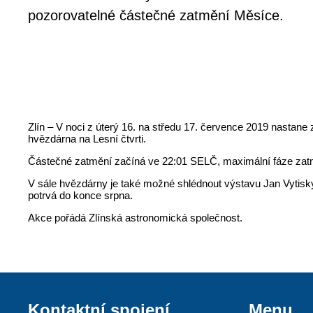
pozorovatelné částečné zatmění Měsíce.
Zlín – V noci z úterý 16. na středu 17. července 2019 nasta
hvězdárna na Lesní čtvrti.
Částečné zatmění začíná ve 22:01 SELČ, maximální fáze zatm
V sále hvězdárny je také možné shlédnout výstavu Jan Vytisky
potrvá do konce srpna.
Akce pořádá Zlínská astronomická společnost.
Kontaktní spojení
Menu