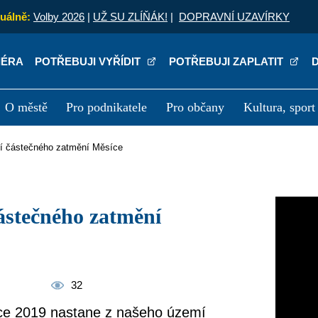
uálně:
Volby 2026
|
UŽ SU ZLÍŇÁK!
|
DOPRAVNÍ UZAVÍRKY
IÉRA
POTŘEBUJI VYŘÍDIT
POTŘEBUJI ZAPLATIT
O městě
Pro podnikatele
Pro občany
Kultura, sport
a
Kariéra
P
ní částečného zatmění Měsíce
32
ence 2019 nastane z našeho území