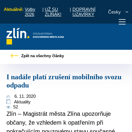
Aktuálně:
Volby
|
UŽ SU
|
DOPRAVNÍ
Česky
2026
ZLÍŇÁK!
UZAVÍRKY
čany
Tiskové zprávy
I nadále platí zrušení mobilního svozu odpadu
Zpět na všechny články
otřebuji vyřídit
Potřebuji zaplatit
Diskuzní fór
I nadále platí zrušení mobilního svozu
odpadu
6. 11. 2020
Aktuality
52
Zlín – Magistrát města Zlína upozorňuje
občany, že vzhledem k opatřením při
pokračujícím nouzovému stavu současné