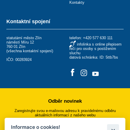
Kontakty
Kontaktní spojení
statutární město Zlín
telefon:
+420 577 630 111
náměstí Míru 12
infolinka s online přepisem
760 01 Zlín
řeči pro osoby s postižením
(
všechna kontaktní spojení
)
sluchu
datová schránka: ID: 5ttb7bs
IČO: 00283924
Odběr novinek
Zaregistrujte svou e-mailovou adresu k pravidelnému odběru
aktuálních informací z našeho webu
Informace o cookies!
Přihlásit se k odběru