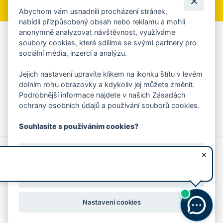
Abychom vám usnadnili procházení stránek,
nabídli přizpůsobený obsah nebo reklamu a mohli
anonymně analyzovat návštěvnost, využíváme
Aplikace Mobilní rozhlas
soubory cookies, které sdílíme se svými partnery pro
sociální média, inzerci a analýzu.
Chcete dostávat do svého mobilu či mailu upozornění na
blížící se nebezpečí, odstávky, poruchy a výpadky energií,
Jejich nastavení upravíte klikem na ikonku štítu v levém
ankety, pozvánky na kulturní a sportovní akce?
dolním rohu obrazovky a kdykoliv jej můžete změnit.
Více informací o aplikaci
Podrobnější informace najdete v našich Zásadách
ochrany osobních údajů a používání souborů cookies.
Souhlasíte s používáním cookies?
© 2026 Magistrát města Zlína
Prohlášení o používání cookies
Ano, souhlasím
všechna práva vyhrazena
Ochrana osobních údajů
Prohlášení o přístupnosti
Podněty k webovým stránkám
Kontakt:
webmaster@zlin.eu
Nesouhlasím
Nastavení cookies