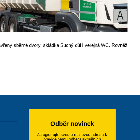
uzavřeny sběrné dvory, skládka Suchý důl i veřejná WC. Rovněž
Odběr novinek
Zaregistrujte svou e-mailovou adresu k
pravidelnému odběru aktuálních