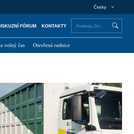
Česky
DISKUZNÍ FÓRUM
KONTAKTY
 a volný čas
Otevřená radnice
otřebuji vyřídit
Potřebuji zaplatit