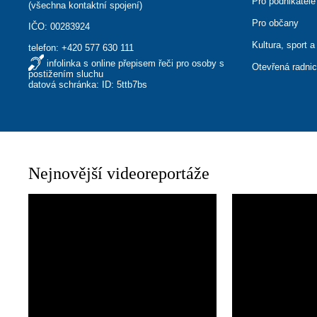
Pro podnikatele
(
všechna kontaktní spojení
)
Pro občany
IČO: 00283924
Kultura, sport a
telefon:
+420 577 630 111
infolinka s online přepisem řeči pro osoby s
Otevřená radni
postižením sluchu
datová schránka: ID: 5ttb7bs
Nejnovější videoreportáže