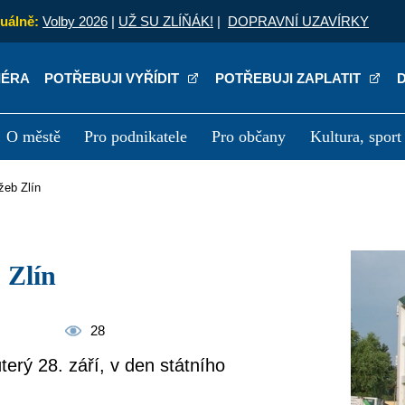
uálně:
Volby 2026
|
UŽ SU ZLÍŇÁK!
|
DOPRAVNÍ UZAVÍRKY
IÉRA
POTŘEBUJI VYŘÍDIT
POTŘEBUJI ZAPLATIT
O městě
Pro podnikatele
Pro občany
Kultura, sport
a
Kariéra
P
žeb Zlín
 Zlín
28
terý 28. září, v den státního