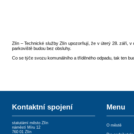
Zlín – Technické služby Zlín upozorňují, že v úterý 28. září
parkoviště budou bez obsluhy.
Co se týče svozu komunálního a tříděného odpadu, tak ten bu
Kontaktní spojení
Menu
statutární město Zlín
O městě
náměstí Míru 12
760 01 Zlín