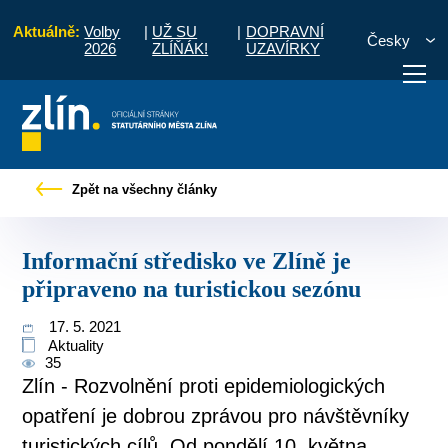
Aktuálně:
Volby
|
UŽ SU
|
DOPRAVNÍ
Česky
2026
ZLÍŇÁK!
UZAVÍRKY
rávy
Informační středisko ve Zlíně je připraveno na turistickou sezónu
Zpět na všechny články
otřebuji vyřídit
Potřebuji zaplatit
Diskuzní fór
Informační středisko ve Zlíně je
připraveno na turistickou sezónu
17. 5. 2021
Aktuality
35
Zlín - Rozvolnění proti epidemiologických
opatření je dobrou zprávou pro návštěvníky
turistických cílů. Od pondělí 10. května