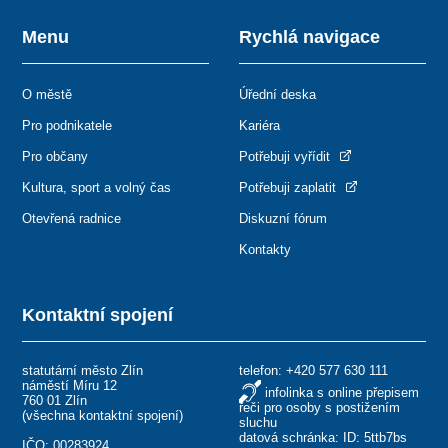
Menu
Rychlá navigace
O městě
Úřední deska
Pro podnikatele
Kariéra
Pro občany
Potřebuji vyřídit
Kultura, sport a volný čas
Potřebuji zaplatit
Otevřená radnice
Diskuzní fórum
Kontakty
Kontaktní spojení
statutární město Zlín
telefon:
+420 577 630 111
náměstí Míru 12
infolinka s online přepisem
760 01 Zlín
řeči pro osoby s postižením
(
všechna kontaktní spojení
)
sluchu
datová schránka: ID: 5ttb7bs
IČO: 00283924