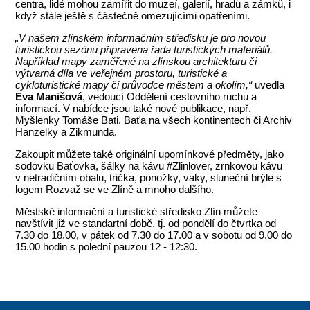
centra, lidé mohou zamířit do muzeí, galerií, hradů a zámků, i
když stále ještě s částečně omezujícími opatřeními.
„V našem zlínském informačním středisku je pro novou
turistickou sezónu připravena řada turistických materiálů.
Například mapy zaměřené na zlínskou architekturu či
výtvarná díla ve veřejném prostoru, turistické a
cykloturistické mapy či průvodce městem a okolím,“
uvedla
Eva Manišová
, vedoucí Oddělení cestovního ruchu a
informací. V nabídce jsou také nové publikace, např.
Myšlenky Tomáše Bati, Baťa na všech kontinentech či Archiv
Hanzelky a Zikmunda.
Zakoupit můžete také originální upomínkové předměty, jako
sodovku Baťovka, šálky na kávu #Zlinlover, zrnkovou kávu
v netradičním obalu, trička, ponožky, vaky, sluneční brýle s
logem Rozvaž se ve Zlíně a mnoho dalšího.
Městské informační a turistické středisko Zlín můžete
navštívit již ve standartní době, tj. od pondělí do čtvrtka od
7.30 do 18.00, v pátek od 7.30 do 17.00 a v sobotu od 9.00 do
15.00 hodin s polední pauzou 12 - 12:30.