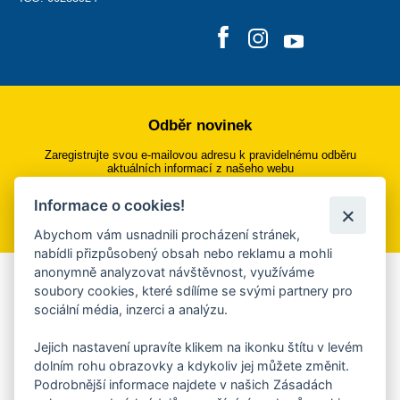
Odběr novinek
Zaregistrujte svou e-mailovou adresu k pravidelnému odběru
aktuálních informací z našeho webu
Informace o cookies!
Přihlásit se k odběru
Abychom vám usnadnili procházení stránek,
nabídli přizpůsobený obsah nebo reklamu a mohli
anonymně analyzovat návštěvnost, využíváme
Aplikace Mobilní rozhlas
soubory cookies, které sdílíme se svými partnery pro
sociální média, inzerci a analýzu.
Chcete dostávat do svého mobilu či mailu upozornění na
blížící se nebezpečí, odstávky, poruchy a výpadky energií,
Jejich nastavení upravíte klikem na ikonku štítu v levém
ankety, pozvánky na kulturní a sportovní akce?
dolním rohu obrazovky a kdykoliv jej můžete změnit.
Více informací o aplikaci
Podrobnější informace najdete v našich Zásadách