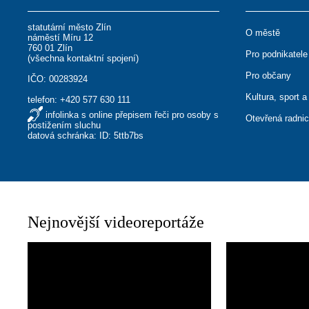
statutární město Zlín
O městě
náměstí Míru 12
760 01 Zlín
Pro podnikatele
(
všechna kontaktní spojení
)
Pro občany
IČO: 00283924
Kultura, sport a
telefon:
+420 577 630 111
infolinka s online přepisem řeči pro osoby s
Otevřená radni
postižením sluchu
datová schránka: ID: 5ttb7bs
Nejnovější videoreportáže