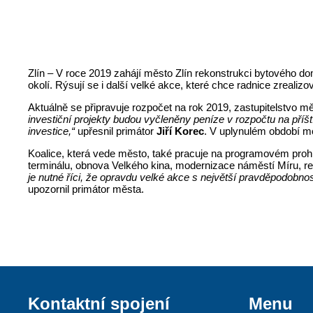
Zlín – V roce 2019 zahájí město Zlín rekonstrukci bytového dom
okolí. Rýsují se i další velké akce, které chce radnice zrealizo
Aktuálně se připravuje rozpočet na rok 2019, zastupitelstvo 
investiční projekty budou vyčleněny peníze v rozpočtu na příš
investice,“
upřesnil primátor
Jiří Korec
. V uplynulém období mo
Koalice, která vede město, také pracuje na programovém prohlá
terminálu, obnova Velkého kina, modernizace náměstí Míru, r
je nutné říci, že opravdu velké akce s největší pravděpodobno
upozornil primátor města.
Kontaktní spojení
Menu