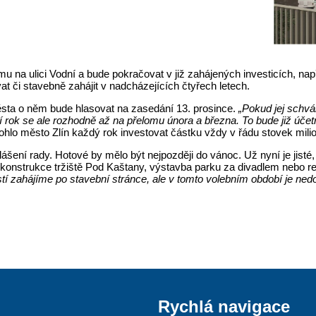
u na ulici Vodní a bude pokračovat v již zahájených investicích, nap
vat či stavebně zahájit v nadcházejících čtyřech letech.
města o něm bude hlasovat na zasedání 13. prosince.
„Pokud jej schvá
tí rok se ale rozhodně až na přelomu února a března. To bude již úč
hlo město Zlín každý rok investovat částku vždy v řádu stovek mili
šení rady. Hotové by mělo být nejpozději do vánoc. Už nyní je jisté,
ekonstrukce tržiště Pod Kaštany, výstavba parku za divadlem nebo 
stí zahájíme po stavební stránce, ale v tomto volebním období je ne
Rychlá navigace