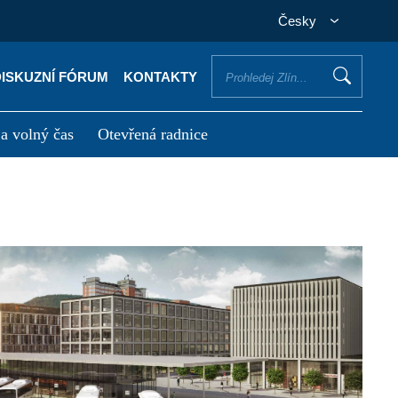
Česky
DISKUZNÍ FÓRUM
KONTAKTY
 a volný čas
Otevřená radnice
otřebuji vyřídit
Potřebuji zaplatit