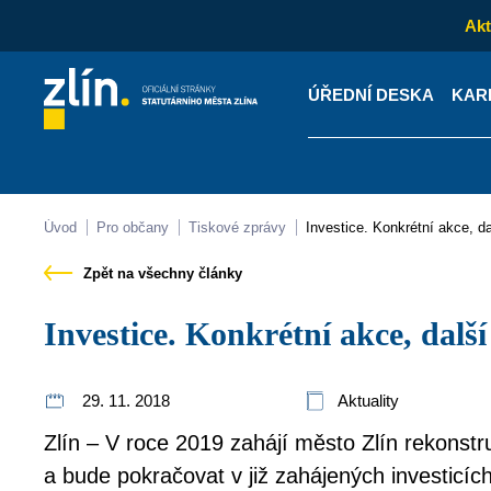
Akt
ÚŘEDNÍ DESKA
KAR
Kontakty
Úřední desk
Úvod
Pro občany
Tiskové zprávy
Investice. Konkrétní akce, da
Zpět na všechny články
Investice. Konkrétní akce, další
29. 11. 2018
Aktuality
Zlín – V roce 2019 zahájí město Zlín rekonstr
a bude pokračovat v již zahájených investicích