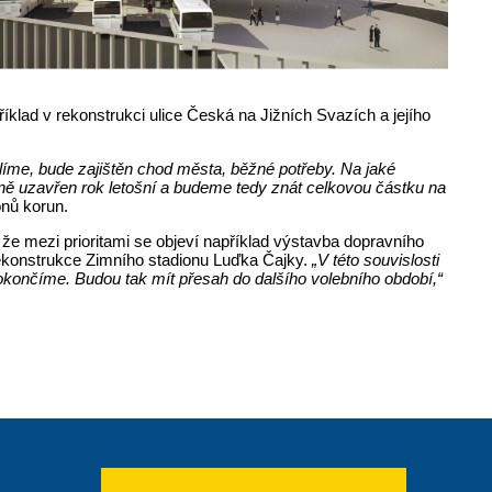
říklad v rekonstrukci ulice Česká na Jižních Svazích a jejího
líme, bude zajištěn chod města, běžné potřeby. Na jaké
etně uzavřen rok letošní a budeme tedy znát celkovou částku na
onů korun.
 že mezi prioritami se objeví například výstavba dopravního
rekonstrukce Zimního stadionu Luďka Čajky.
„V této souvislosti
dokončíme. Budou tak mít přesah do dalšího volebního období,“