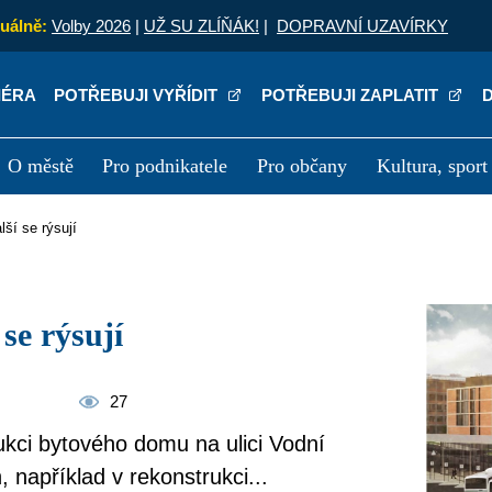
uálně:
Volby 2026
|
UŽ SU ZLÍŇÁK!
|
DOPRAVNÍ UZAVÍRKY
IÉRA
POTŘEBUJI VYŘÍDIT
POTŘEBUJI ZAPLATIT
O městě
Pro podnikatele
Pro občany
Kultura, sport
a
Kariéra
P
lší se rýsují
 se rýsují
27
ukci bytového domu na ulici Vodní
, například v rekonstrukci...