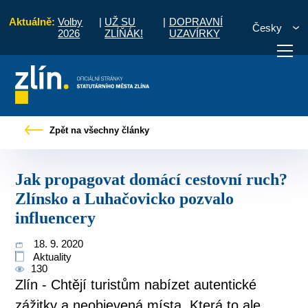
Aktuálně:
Volby
|
UŽ SU
|
DOPRAVNÍ
Česky
2026
ZLÍŇÁK!
UZAVÍRKY
govat domácí cestovní ruch? Zlínsko a Luhačovicko pozvalo influencery
Zpět na všechny články
otřebuji vyřídit
Potřebuji zaplatit
Diskuzní fór
Jak propagovat domácí cestovní ruch?
Zlínsko a Luhačovicko pozvalo
influencery
18. 9. 2020
Aktuality
130
Zlín - Chtějí turistům nabízet autentické
zážitky a neobjevená místa. Která to ale