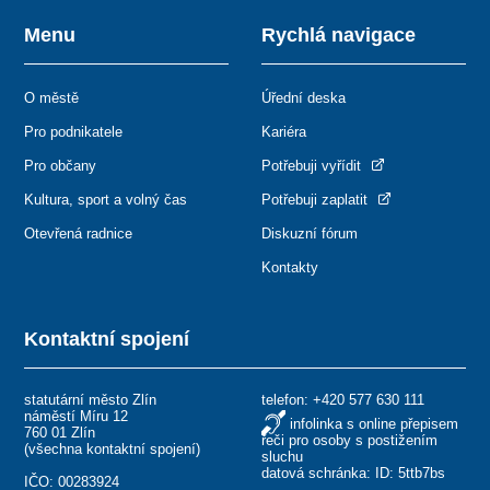
Menu
Rychlá navigace
O městě
Úřední deska
Pro podnikatele
Kariéra
Pro občany
Potřebuji vyřídit
Kultura, sport a volný čas
Potřebuji zaplatit
Otevřená radnice
Diskuzní fórum
Kontakty
Kontaktní spojení
statutární město Zlín
telefon:
+420 577 630 111
náměstí Míru 12
infolinka s online přepisem
760 01 Zlín
řeči pro osoby s postižením
(
všechna kontaktní spojení
)
sluchu
datová schránka: ID: 5ttb7bs
IČO: 00283924