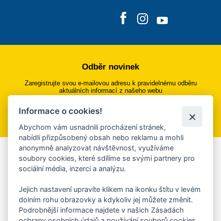
Odběr novinek
Zaregistrujte svou e-mailovou adresu k pravidelnému odběru
aktuálních informací z našeho webu
Informace o cookies!
Přihlásit se k odběru
Abychom vám usnadnili procházení stránek,
nabídli přizpůsobený obsah nebo reklamu a mohli
anonymně analyzovat návštěvnost, využíváme
Aplikace Mobilní rozhlas
soubory cookies, které sdílíme se svými partnery pro
sociální média, inzerci a analýzu.
Chcete dostávat do svého mobilu či mailu upozornění na
blížící se nebezpečí, odstávky, poruchy a výpadky energií,
Jejich nastavení upravíte klikem na ikonku štítu v levém
ankety, pozvánky na kulturní a sportovní akce?
dolním rohu obrazovky a kdykoliv jej můžete změnit.
Více informací o aplikaci
Podrobnější informace najdete v našich Zásadách
ochrany osobních údajů a používání souborů cookies.