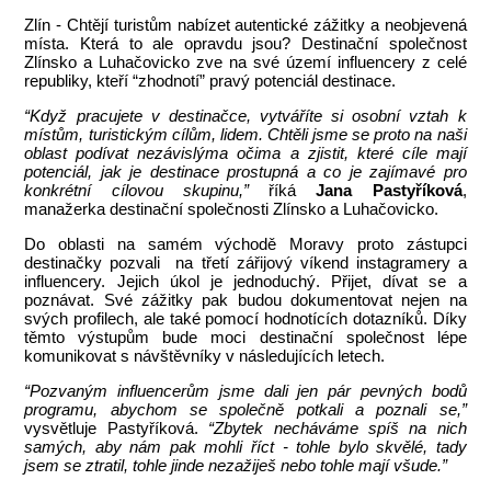
Zlín - Chtějí turistům nabízet autentické zážitky a neobjevená
místa. Která to ale opravdu jsou? Destinační společnost
Zlínsko a Luhačovicko zve na své území influencery z celé
republiky, kteří “zhodnotí” pravý potenciál destinace.
“Když pracujete v destinačce, vytváříte si osobní vztah k
místům, turistickým cílům, lidem. Chtěli jsme se proto na naši
oblast podívat nezávislýma očima a zjistit, které cíle mají
potenciál, jak je destinace prostupná a co je zajímavé pro
konkrétní cílovou skupinu,”
říká
Jana Pastyříková
,
manažerka destinační společnosti Zlínsko a Luhačovicko.
Do oblasti na samém východě Moravy proto zástupci
destinačky pozvali na třetí zářijový víkend instagramery a
influencery. Jejich úkol je jednoduchý. Přijet, dívat se a
poznávat. Své zážitky pak budou dokumentovat nejen na
svých profilech, ale také pomocí hodnotících dotazníků. Díky
těmto výstupům bude moci destinační společnost lépe
komunikovat s návštěvníky v následujících letech.
“Pozvaným influencerům jsme dali jen pár pevných bodů
programu, abychom se společně potkali a poznali se,”
vysvětluje Pastyříková.
“Zbytek necháváme spíš na nich
samých, aby nám pak mohli říct - tohle bylo skvělé, tady
jsem se ztratil, tohle jinde nezažiješ nebo tohle mají všude.”