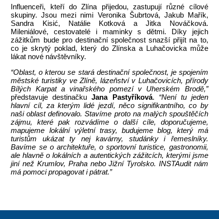
Influenceři, kteří do Zlína přijedou, zastupují různé cílové
skupiny. Jsou mezi nimi Veronika Šubrtová, Jakub Mařík,
Sandra Kisić, Natálie Kotková a Jitka Nováčková.
Mileniálové, cestovatelé i maminky s dětmi. Díky jejich
zážitkům bude pro destinační společnost snazší přijít na to,
co je skrytý poklad, který do Zlínska a Luhačovicka může
lákat nové návštěvníky.
“Oblast, o kterou se stará destinační společnost, je spojením
městské turistiky ve Zlíně, lázeňství v Luhačovicích, přírody
Bílých Karpat a vinařského pomezí v Uherském Brodě,”
představuje destinačku
Jana Pastyříková
.
“Není tu jeden
hlavní cíl, za kterým lidé jezdí, něco signifikantního, co by
naši oblast definovalo. Stavíme proto na malých spouštěčích
zájmu, které pak rozvádíme o další cíle, doporučujeme,
mapujeme lokální výletní trasy, budujeme blog, který má
turistům ukázat ty nej kavárny, studánky i řemeslníky.
Bavíme se o architektuře, o sportovní turistice, gastronomii,
ale hlavně o lokálních a autentických zážitcích, kterými jsme
jiní než Krumlov, Praha nebo Jižní Tyrolsko. INSTAudit nám
má pomoci propagovat i pátrat.”