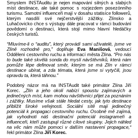
Smyslem INSTAuditu je nejen mapování silných a slabých
míst destinace, ale také pomoc s rozjezdem posezónního
turismu. Samotní influenceři mají v dosahu statisíce followerů,
kterým nasdílí své nejčerstvější zážitky. Zlínsko a
Luhačovicko chce s výstupy dále pracovat v rámci budování
povědomí o destinaci, která stojí mimo hlavní hledáčky
českých turistů.
“Mluvíme-li o “auditu”, který provádí sami uživatelé, jsme ve
Zlíně rozhodně pro,”
doplňuje
Eva Manišová
, vedoucí
Oddělení cestovního ruchu a informací města Zlína.
“Pro nás
to bude také skvělá sonda do myslí návštěvníků, která nám
pomůže lépe definovat směr, kterým se má Zlín v rámci
destinace ubírat, a zda témata, která jsme si vytyčili, jsou
opravdu ta, která táhnou.”
Podobný názor má na INSTAudit také primátor Zlína Jiří
Korec.
„Zlín a jeho okolí nabízí spoustu zajímavých a
jedinečných míst, kam mohou návštěvníci přijet za poznáním
i zážitky. Musíme však stále hledat cesty, jak tyto destinace
přiblížit široké veřejnosti. Sociální sítě mají jedinečný
potenciál k propagaci cestovního ruchu. Osobně mě zajímá,
jak vyhodnotí náš destinační potenciál instagrameři a
influenceři, kteří zastupují různé cílové skupiny. Jejich náhled
na věc nám může pomoci v dalším nastavení propagace,“
řekl primátor Zlína
Jiří Korec.