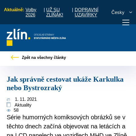
Aktuálně:
Volby
|
UŽ SU
|
DOPRAVNÍ
Česky
2026
ZLÍŇÁK!
UZAVÍRKY
skové zprávy
Jak správně cestovat ukáže Karkulka nebo Bystrozraký
Zpět na všechny články
otřebuji vyřídit
Potřebuji zaplatit
Diskuzní fór
Jak správně cestovat ukáže Karkulka
nebo Bystrozraký
1. 11. 2021
Aktuality
58
Série humorných komiksových obrázků se v
těchto dnech začíná objevovat na letácích a
na LCD panelech ve vozidlech MHD ve Zlíně