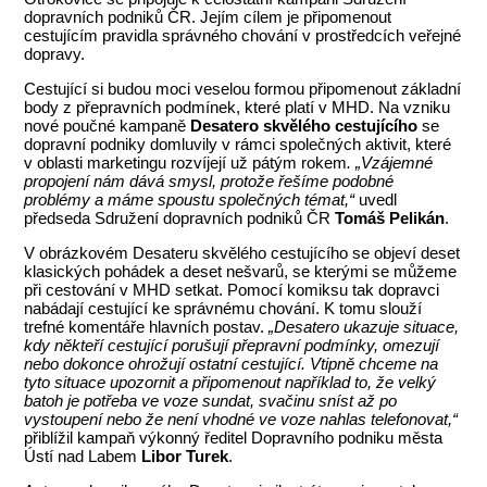
dopravních podniků ČR. Jejím cílem je připomenout
cestujícím pravidla správného chování v prostředcích veřejné
dopravy.
Cestující si budou moci veselou formou připomenout základní
body z přepravních podmínek, které platí v MHD. Na vzniku
nové poučné kampaně
Desatero skvělého cestujícího
se
dopravní podniky domluvily v rámci společných aktivit, které
v oblasti marketingu rozvíjejí už pátým rokem
. „Vzájemné
propojení nám dává smysl, protože řešíme podobné
problémy a máme spoustu společných témat,“
uvedl
předseda Sdružení dopravních podniků ČR
Tomáš Pelikán
.
V obrázkovém Desateru skvělého cestujícího se objeví deset
klasických pohádek a deset nešvarů, se kterými se můžeme
při cestování v MHD setkat. Pomocí komiksu tak dopravci
nabádají cestující ke správnému chování. K tomu slouží
trefné komentáře hlavních postav.
„Desatero ukazuje situace,
kdy někteří cestující porušují přepravní podmínky, omezují
nebo dokonce ohrožují ostatní cestující. Vtipně chceme na
tyto situace upozornit a připomenout například to, že velký
batoh je potřeba ve voze sundat, svačinu sníst až po
vystoupení nebo že není vhodné ve voze nahlas telefonovat,“
přiblížil kampaň výkonný ředitel Dopravního podniku města
Ústí nad Labem
Libor Turek
.