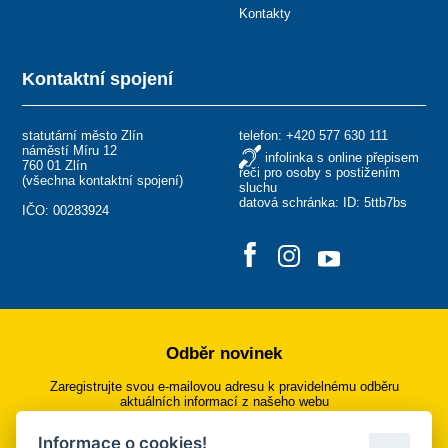
Kontakty
Kontaktní spojení
statutární město Zlín
telefon:
+420 577 630 111
náměstí Míru 12
infolinka s online přepisem
760 01 Zlín
řeči pro osoby s postižením
(
všechna kontaktní spojení
)
sluchu
datová schránka: ID: 5ttb7bs
IČO: 00283924
Odběr novinek
Zaregistrujte svou e-mailovou adresu k pravidelnému odběru
aktuálních informací z našeho webu
Informace o cookies!
Přihlásit se k odběru