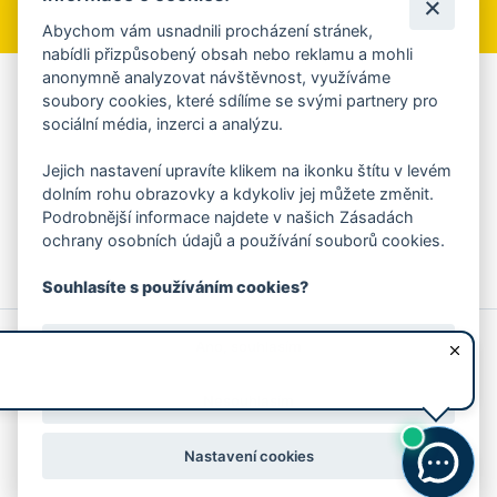
Abychom vám usnadnili procházení stránek,
nabídli přizpůsobený obsah nebo reklamu a mohli
anonymně analyzovat návštěvnost, využíváme
Aplikace Mobilní rozhlas
soubory cookies, které sdílíme se svými partnery pro
sociální média, inzerci a analýzu.
Chcete dostávat do svého mobilu či mailu upozornění na
blížící se nebezpečí, odstávky, poruchy a výpadky energií,
Jejich nastavení upravíte klikem na ikonku štítu v levém
ankety, pozvánky na kulturní a sportovní akce?
dolním rohu obrazovky a kdykoliv jej můžete změnit.
Více informací o aplikaci
Podrobnější informace najdete v našich Zásadách
ochrany osobních údajů a používání souborů cookies.
Souhlasíte s používáním cookies?
© 2026 Magistrát města Zlína
Prohlášení o používání cookies
Ano, souhlasím
všechna práva vyhrazena
Ochrana osobních údajů
Prohlášení o přístupnosti
Podněty k webovým stránkám
Kontakt:
webmaster@zlin.eu
Nesouhlasím
Nastavení cookies