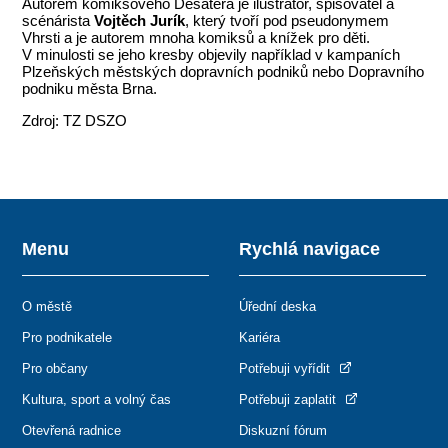
Autorem komiksového Desatera je ilustrátor, spisovatel a
scénárista
Vojtěch Jurík
, který tvoří pod pseudonymem
Vhrsti a je autorem mnoha komiksů a knížek pro děti.
V minulosti se jeho kresby objevily například v kampaních
Plzeňských městských dopravních podniků nebo Dopravního
podniku města Brna.
Zdroj: TZ DSZO
Menu
Rychlá navigace
O městě
Úřední deska
Pro podnikatele
Kariéra
Pro občany
Potřebuji vyřídit
Kultura, sport a volný čas
Potřebuji zaplatit
Otevřená radnice
Diskuzní fórum