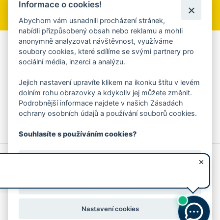
Informace o cookies!
Přihlásit se k odběru
Abychom vám usnadnili procházení stránek,
nabídli přizpůsobený obsah nebo reklamu a mohli
anonymně analyzovat návštěvnost, využíváme
Aplikace Mobilní rozhlas
soubory cookies, které sdílíme se svými partnery pro
sociální média, inzerci a analýzu.
Chcete dostávat do svého mobilu či mailu upozornění na
blížící se nebezpečí, odstávky, poruchy a výpadky energií,
Jejich nastavení upravíte klikem na ikonku štítu v levém
ankety, pozvánky na kulturní a sportovní akce?
dolním rohu obrazovky a kdykoliv jej můžete změnit.
Více informací o aplikaci
Podrobnější informace najdete v našich Zásadách
ochrany osobních údajů a používání souborů cookies.
Souhlasíte s používáním cookies?
© 2026 Magistrát města Zlína
Prohlášení o používání cookies
Ano, souhlasím
všechna práva vyhrazena
Ochrana osobních údajů
Prohlášení o přístupnosti
Podněty k webovým stránkám
Kontakt:
webmaster@zlin.eu
Nesouhlasím
Nastavení cookies