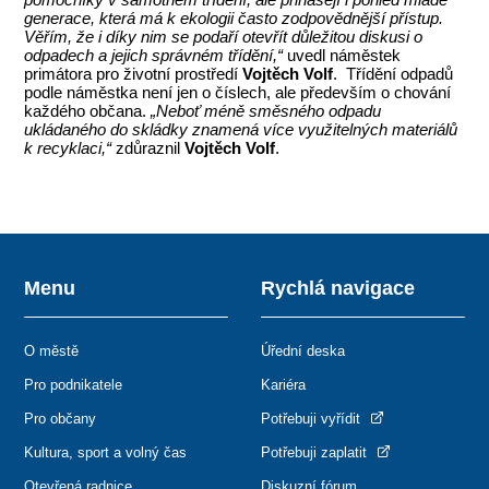
generace, která má k ekologii často zodpovědnější přístup.
Věřím, že i díky nim se podaří otevřít důležitou diskusi o
odpadech a jejich správném třídění,“
uvedl náměstek
primátora pro životní prostředí
Vojtěch Volf
. Třídění odpadů
podle náměstka není jen o číslech, ale především o chování
každého občana.
„Neboť méně směsného odpadu
ukládaného do skládky znamená více využitelných materiálů
k recyklaci,“
zdůraznil
Vojtěch Volf
.
Menu
Rychlá navigace
O městě
Úřední deska
Pro podnikatele
Kariéra
Pro občany
Potřebuji vyřídit
Kultura, sport a volný čas
Potřebuji zaplatit
Otevřená radnice
Diskuzní fórum