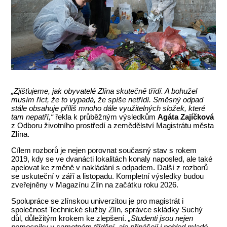
„Zjišťujeme, jak obyvatelé Zlína skutečně třídí. A bohužel
musím říct, že to vypadá, že spíše netřídí. Směsný odpad
stále obsahuje příliš mnoho dále využitelných složek, které
tam nepatří,“
řekla k
průběžným výsledkům
Agáta Zajíčková
z Odboru životního prostředí a zemědělství Magistrátu města
Zlína.
Cílem rozborů je nejen porovnat současný stav s rokem
2019, kdy se ve dvanácti lokalitách konaly naposled, ale také
apelovat ke změně v nakládání s odpadem. Další z rozborů
se uskuteční v září a listopadu. Kompletní výsledky budou
zveřejněny v Magazínu Zlín na začátku roku 2026.
Spolupráce se zlínskou univerzitou je pro magistrát i
společnost Technické služby Zlín, správce skládky Suchý
důl, důležitým krokem ke zlepšení.
„Studenti jsou nejen
pomocníky v samotném třídění, ale přinášejí i pohled mladé