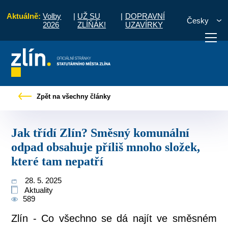
Aktuálně:
Volby
|
UŽ SU
|
DOPRAVNÍ
Česky
2026
ZLÍŇÁK!
UZAVÍRKY
Směsný komunální odpad obsahuje příliš mnoho složek, které tam nepatří
Zpět na všechny články
otřebuji vyřídit
Potřebuji zaplatit
Diskuzní fór
Jak třídí Zlín? Směsný komunální
odpad obsahuje příliš mnoho složek,
které tam nepatří
28. 5. 2025
Aktuality
589
Zlín - Co všechno se dá najít ve směsném