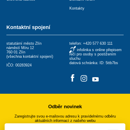
Kontakty
Kontaktní spojení
statutární město Zlín
telefon:
+420 577 630 111
náměstí Míru 12
infolinka s online přepisem
760 01 Zlín
řeči pro osoby s postižením
(
všechna kontaktní spojení
)
sluchu
datová schránka: ID: 5ttb7bs
IČO: 00283924
Odběr novinek
Zaregistrujte svou e-mailovou adresu k pravidelnému odběru
aktuálních informací z našeho webu