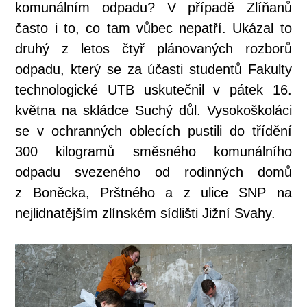
komunálním odpadu? V případě Zlíňanů
často i to, co tam vůbec nepatří. Ukázal to
druhý z letos čtyř plánovaných rozborů
odpadu, který se za účasti studentů Fakulty
technologické UTB uskutečnil v pátek 16.
května na skládce Suchý důl. Vysokoškoláci
se v ochranných oblecích pustili do třídění
300 kilogramů směsného komunálního
odpadu svezeného od rodinných domů
z Boněcka, Prštného a z ulice SNP na
nejlidnatějším zlínském sídlišti Jižní Svahy.