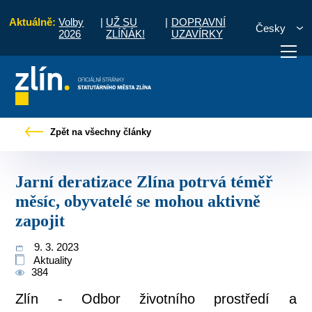
Aktuálně:
Volby
|
UŽ SU
|
DOPRAVNÍ
Česky
2026
ZLÍŇÁK!
UZAVÍRKY
deratizace Zlína potrvá téměř měsíc, obyvatelé se mohou aktivně zapojit
Zpět na všechny články
otřebuji vyřídit
Potřebuji zaplatit
Diskuzní fór
Jarní deratizace Zlína potrvá téměř
měsíc, obyvatelé se mohou aktivně
zapojit
9. 3. 2023
Aktuality
384
Zlín - Odbor životního prostředí a