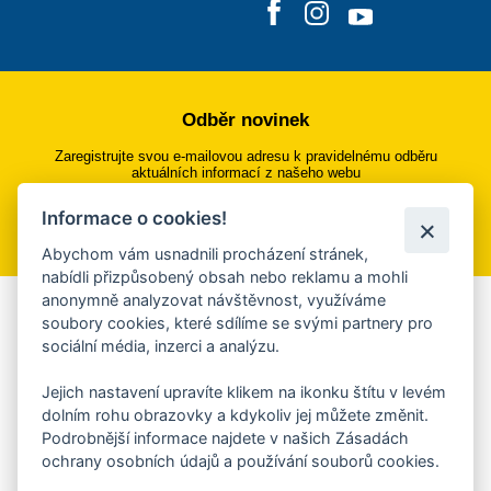
Odběr novinek
Zaregistrujte svou e-mailovou adresu k pravidelnému odběru
aktuálních informací z našeho webu
Informace o cookies!
Přihlásit se k odběru
Abychom vám usnadnili procházení stránek,
nabídli přizpůsobený obsah nebo reklamu a mohli
anonymně analyzovat návštěvnost, využíváme
Aplikace Mobilní rozhlas
soubory cookies, které sdílíme se svými partnery pro
sociální média, inzerci a analýzu.
Chcete dostávat do svého mobilu či mailu upozornění na
blížící se nebezpečí, odstávky, poruchy a výpadky energií,
Jejich nastavení upravíte klikem na ikonku štítu v levém
ankety, pozvánky na kulturní a sportovní akce?
dolním rohu obrazovky a kdykoliv jej můžete změnit.
Více informací o aplikaci
Podrobnější informace najdete v našich Zásadách
ochrany osobních údajů a používání souborů cookies.