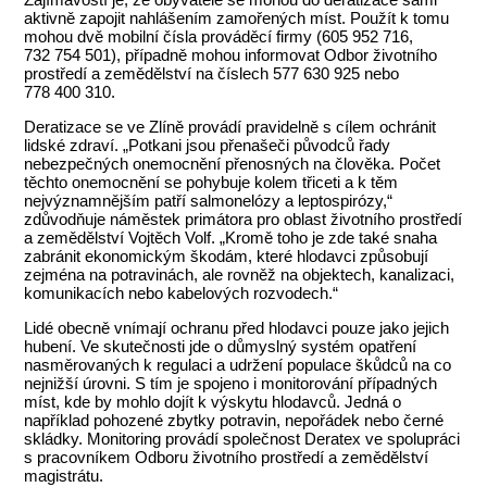
aktivně zapojit nahlášením zamořených míst. Použít k tomu
mohou dvě mobilní čísla prováděcí firmy (605 952 716,
732 754 501), případně mohou informovat Odbor životního
prostředí a zemědělství na číslech 577 630 925 nebo
778 400 310.
Deratizace se ve Zlíně provádí pravidelně s cílem ochránit
lidské zdraví. „Potkani jsou přenašeči původců řady
nebezpečných onemocnění přenosných na člověka. Počet
těchto onemocnění se pohybuje kolem třiceti a k těm
nejvýznamnějším patří salmonelózy a leptospirózy,“
zdůvodňuje náměstek primátora pro oblast životního prostředí
a zemědělství Vojtěch Volf. „Kromě toho je zde také snaha
zabránit ekonomickým škodám, které hlodavci způsobují
zejména na potravinách, ale rovněž na objektech, kanalizaci,
komunikacích nebo kabelových rozvodech.“
Lidé obecně vnímají ochranu před hlodavci pouze jako jejich
hubení. Ve skutečnosti jde o důmyslný systém opatření
nasměrovaných k regulaci a udržení populace škůdců na co
nejnižší úrovni. S tím je spojeno i monitorování případných
míst, kde by mohlo dojít k výskytu hlodavců. Jedná o
například pohozené zbytky potravin, nepořádek nebo černé
skládky. Monitoring provádí společnost Deratex ve spolupráci
s pracovníkem Odboru životního prostředí a zemědělství
magistrátu.