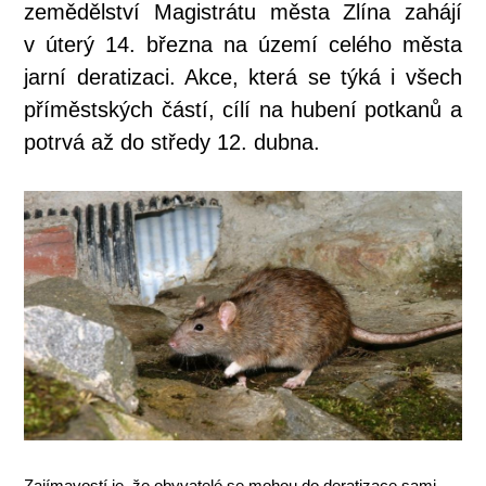
zemědělství Magistrátu města Zlína zahájí
v úterý 14. března na území celého města
jarní deratizaci. Akce, která se týká i všech
příměstských částí, cílí na hubení potkanů a
potrvá až do středy 12. dubna.
Zajímavostí je, že obyvatelé se mohou do deratizace sami