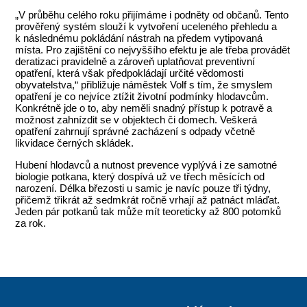
„V průběhu celého roku přijímáme i podněty od občanů. Tento
prověřený systém slouží k vytvoření uceleného přehledu a
k následnému pokládání nástrah na předem vytipovaná
místa. Pro zajištění co nejvyššího efektu je ale třeba provádět
deratizaci pravidelně a zároveň uplatňovat preventivní
opatření, která však předpokládají určité vědomosti
obyvatelstva,“ přibližuje náměstek Volf s tím, že smyslem
opatření je co nejvíce ztížit životní podmínky hlodavcům.
Konkrétně jde o to, aby neměli snadný přístup k potravě a
možnost zahnízdit se v objektech či domech. Veškerá
opatření zahrnují správné zacházení s odpady včetně
likvidace černých skládek.
Hubení hlodavců a nutnost prevence vyplývá i ze samotné
biologie potkana, který dospívá už ve třech měsících od
narození. Délka březosti u samic je navíc pouze tři týdny,
přičemž třikrát až sedmkrát ročně vrhají až patnáct mláďat.
Jeden pár potkanů tak může mít teoreticky až 800 potomků
za rok.