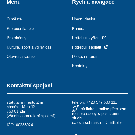
Menu
Rychlá navigace
O městě
Úřední deska
Pro podnikatele
Kariéra
Pro občany
Potřebuji vyřídit
Kultura, sport a volný čas
Potřebuji zaplatit
Otevřená radnice
Diskuzní fórum
Kontakty
Kontaktní spojení
statutární město Zlín
telefon:
+420 577 630 111
náměstí Míru 12
infolinka s online přepisem
760 01 Zlín
řeči pro osoby s postižením
(
všechna kontaktní spojení
)
sluchu
datová schránka: ID: 5ttb7bs
IČO: 00283924