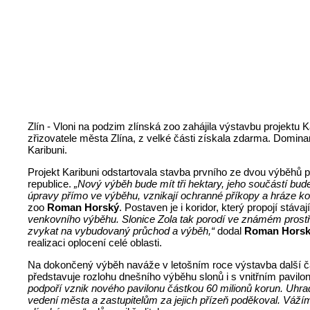
Zlín - Vloni na podzim zlínská zoo zahájila výstavbu projektu
zřizovatele města Zlína, z velké části získala zdarma. Dominan
Karibuni.
Projekt Karibuni odstartovala stavba prvního ze dvou výběhů p
republice.
„Nový výběh bude mít tři hektary, jeho součástí bude
úpravy přímo ve výběhu, vznikají ochranné příkopy a hráze kol
zoo
Roman Horský
. Postaven je i koridor, který propojí stáv
venkovního výběhu. Slonice Zola tak porodí ve známém prost
zvykat na vybudovaný průchod a výběh,“
dodal
Roman Hors
realizaci oplocení celé oblasti.
Na dokončený výběh naváže v letošním roce výstavba další čás
představuje rozlohu dnešního výběhu slonů i s vnitřním pavilon
podpoří vznik nového pavilonu částkou 60 milionů korun. Uhra
vedení města a zastupitelům za jejich přízeň poděkoval. Váží