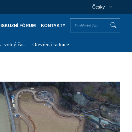
Česky
DISKUZNÍ FÓRUM
KONTAKTY
 a volný čas
Otevřená radnice
otřebuji vyřídit
Potřebuji zaplatit