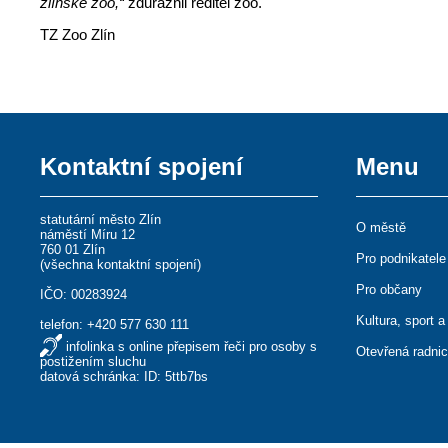
zlínské zoo,“
zdůraznil ředitel zoo.
TZ Zoo Zlín
Kontaktní spojení
Menu
statutární město Zlín
O městě
náměstí Míru 12
760 01 Zlín
Pro podnikatele
(
všechna kontaktní spojení
)
Pro občany
IČO: 00283924
Kultura, sport a
telefon:
+420 577 630 111
infolinka s online přepisem řeči pro osoby s
Otevřená radni
postižením sluchu
datová schránka: ID: 5ttb7bs