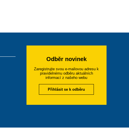
Odběr novinek
Zaregistrujte svou e-mailovou adresu k
pravidelnému odběru aktuálních
informací z našeho webu
Přihlásit se k odběru