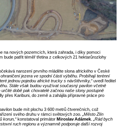
ikne na nových pozemcích, která zahrada, i díky pomoci
m bude patřit téměř třetina z celkových 21 hektarůrozlohy
a očekává narození prvního mláděte slona afrického v České
 ohraničení jezera ve spodní části výběhu. Probíhají terénní
teré jednou pojedou africké trucky s návštěvníky,“
uvedl ředitel
ěhu. Stále však budou využívat současný pavilon včetně
 určité době pak chovatelé začnou naše slony postupně
dly přes Karibuni, do země a zahájila přípravné práce pro
avilon bude mít plochu 3 600 metrů čtverečních, což
í zařízení svého druhu v rámci světových zoo.
„Město Zlín
ů korun,“
konstatoval primátor
Miroslav Adámek
.
„Rád bych
estovní ruch regionu a významně podporuje další rozvoj