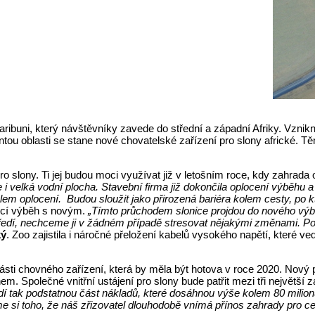
 Karibuni, který návštěvníky zavede do střední a západní Afriky. Vzn
tou oblasti se stane nové chovatelské zařízení pro slony africké. Tě
ro slony. Ti jej budou moci využívat již v letošním roce, kdy zahrad
 i velká vodní plocha. Stavební firma již dokončila oplocení výběhu a
em oplocení. Budou sloužit jako přirozená bariéra kolem cesty, po k
ající výběh s novým.
„Tímto průchodem slonice projdou do nového výb
ředí, nechceme ji v žádném případě stresovat nějakými změnami. Po
ký
. Zoo zajistila i náročné přeložení kabelů vysokého napětí, které ve
ti chovného zařízení, která by měla být hotova v roce 2020. Nový p
em. Společné vnitřní ustájení pro slony bude patřit mezi tři největš
dí tak podstatnou část nákladů, které dosáhnou výše kolem 80 milion
me si toho, že náš zřizovatel dlouhodobě vnímá přínos zahrady pro c