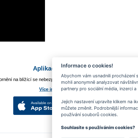
Informace o cookies!
Aplikace Mobilní rozhlas
Abychom vám usnadnili procházení s
rnění na blížící se nebezpečí, odstávky, poruchy a výpadky energií,
mohli anonymně analyzovat návštěvno
partnery pro sociální média, inzerci a
Více informací o aplikaci
Jejich nastavení upravíte klikem na i
můžete změnit. Podrobnější informac
používání souborů cookies.
Souhlasíte s používáním cookies?