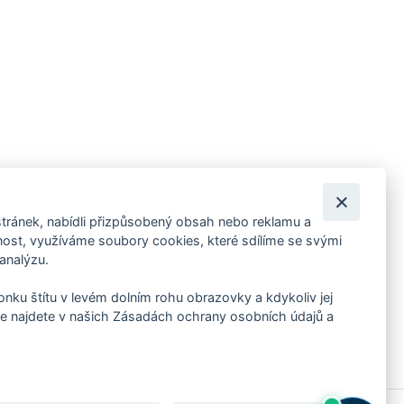
tránek, nabídli přizpůsobený obsah nebo reklamu a
 ankety, pozvánky na kulturní a sportovní akce?
st, využíváme soubory cookies, které sdílíme se svými
 analýzu.
konku štítu v levém dolním rohu obrazovky a kdykoliv jej
e najdete v našich Zásadách ochrany osobních údajů a