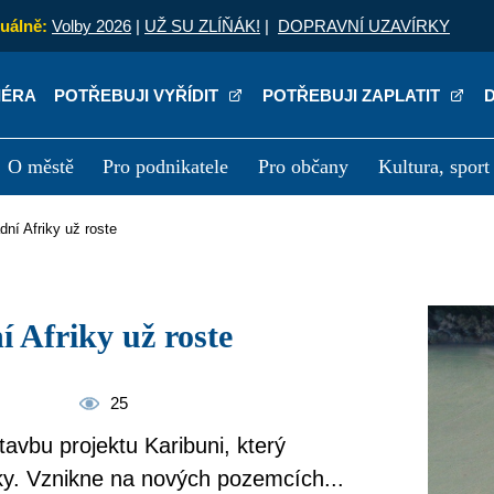
uálně:
Volby 2026
|
UŽ SU ZLÍŇÁK!
|
DOPRAVNÍ UZAVÍRKY
IÉRA
POTŘEBUJI VYŘÍDIT
POTŘEBUJI ZAPLATIT
O městě
Pro podnikatele
Pro občany
Kultura, sport
a
Kariéra
P
adní Afriky už roste
ní Afriky už roste
25
tavbu projektu Karibuni, který
ky. Vznikne na nových pozemcích...