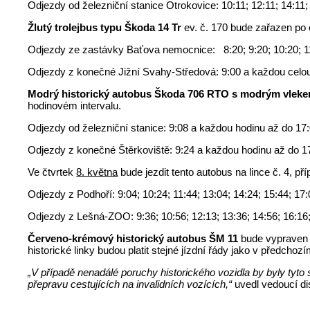
Odjezdy od železniční stanice Otrokovice: 10:11; 12:11; 14:
Žlutý trolejbus typu Škoda 14 Tr
ev. č. 170 bude zařazen po 
Odjezdy ze zastávky Baťova nemocnice: 8:20; 9:20; 10:20; 11:
Odjezdy z konečné Jižní Svahy-Středová: 9:00 a každou celou
Modrý historický autobus Škoda 706 RTO s modrým vleke
hodinovém intervalu.
Odjezdy od železniční stanice: 9:08 a každou hodinu až do 17:
Odjezdy z konečné Štěrkoviště: 9:24 a každou hodinu až do 1
Ve čtvrtek
8. května
bude jezdit tento autobus na lince č. 4,
Odjezdy z Podhoří: 9:04; 10:24; 11:44; 13:04; 14:24; 15:44; 17:
Odjezdy z Lešná-ZOO: 9:36; 10:56; 12:13; 13:36; 14:56; 16:16;
Červeno-krémový historický autobus ŠM 11
bude vyprave
historické linky budou platit stejné jízdní řády jako v předc
„V případě nenadálé poruchy historického vozidla by byly tyt
přepravu cestujících na invalidních vozících,“
uvedl vedoucí d