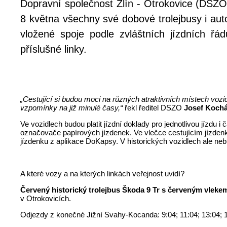
Dopravní společnost Zlín - Otrokovice (DSZO
8 května všechny své dobové trolejbusy i aut
vložené spoje podle zvláštních jízdních ř
příslušné linky.
„Cestující si budou moci na různých atraktivních místech vozi
vzpomínky na již minulé časy,“
řekl ředitel DSZO
Josef Koch
Ve vozidlech budou platit jízdní doklady pro jednotlivou jízdu
označovače papírových jízdenek. Ve vlečce cestujícím jízdenky
jízdenku z aplikace DoKapsy. V historických vozidlech ale neb
A které vozy a na kterých linkách veřejnost uvidí?
Červený historický trolejbus Škoda 9 Tr s červeným vleke
v Otrokovicích.
Odjezdy z konečné Jižní Svahy-Kocanda: 9:04; 11:04; 13:04; 