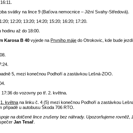
11; 16:11.
oba svátky na lince 9 (Baťova nemocnice – Jižní Svahy-Středová).
20; 12:20; 13:20; 14:20; 15:20; 16:20; 17:20.
 hodinu až do 18:00.
m Karosa B 40
vyjede na
Prvního máje
do Otrokovic, kde bude jezdit
08.
7:24.
 případně 5, mezi konečnou Podhoří a zastávkou Lešná-ZOO.
04.
 17:36 do vozovny po tř. 2. května.
n
1. května
na linku č. 4 (5) mezi konečnou Podhoří a zastávkou Le
hozím případě u autobusu Škoda 706 RTO.
o spoje na dotčené lince zrušeny bez náhrady. Upozorňujeme rovněž, 
ispečer
Jan Tesař
.