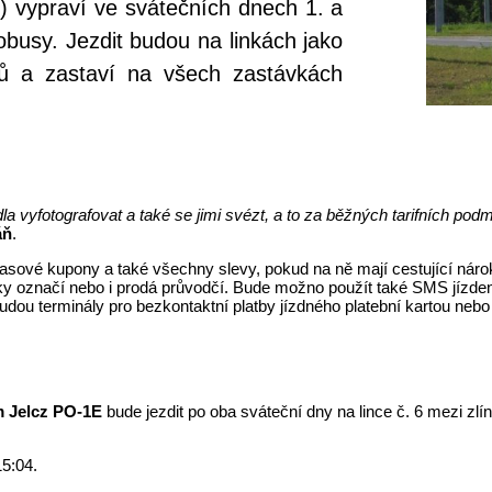
) vypraví ve svátečních dnech 1. a
obusy. Jezdit budou na linkách jako
ádů a zastaví na všech zastávkách
dla vyfotografovat a také se jimi svézt, a to za běžných tarifních p
áň
.
 i časové kupony a také všechny slevy, pokud na ně mají cestující nár
 označí nebo i prodá průvodčí. Bude možno použít také SMS jízdenky 
udou terminály pro bezkontaktní platby jízdného platební kartou nebo
m Jelcz PO-1E
bude jezdit po oba sváteční dny na lince č. 6 mezi zlí
15:04.