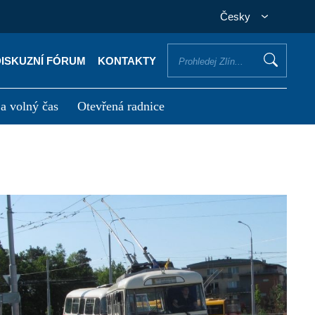
Česky
DISKUZNÍ FÓRUM
KONTAKTY
 a volný čas
Otevřená radnice
otřebuji vyřídit
Potřebuji zaplatit