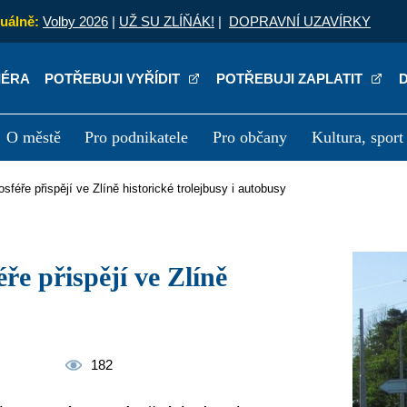
uálně:
Volby 2026
|
UŽ SU ZLÍŇÁK!
|
DOPRAVNÍ UZAVÍRKY
IÉRA
POTŘEBUJI VYŘÍDIT
POTŘEBUJI ZAPLATIT
O městě
Pro podnikatele
Pro občany
Kultura, sport
a
Kariéra
P
sféře přispějí ve Zlíně historické trolejbusy i autobusy
182