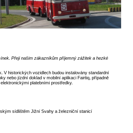
odmínek. Přeji našim zákazníkům příjemný zážitek a hezké
ok. V historických vozidlech budou instalovány standardní
nebo jízdní doklad v mobilní aplikaci Fairtiq, případně
 elektronickými platebními prostředky.
nským sídlištěm Jižní Svahy a železniční stanicí