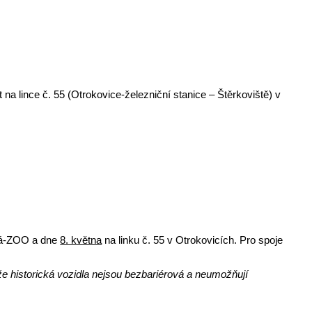
 na lince č. 55 (Otrokovice-železniční stanice – Štěrkoviště) v
šná-ZOO a dne
8. května
na linku č. 55 v Otrokovicích. Pro spoje
že historická vozidla nejsou bezbariérová a neumožňují