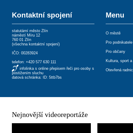
Kontaktní spojení
Menu
statutární město Zlín
O městě
náměstí Míru 12
760 01 Zlín
Pro podnikatele
(
všechna kontaktní spojení
)
Pro občany
IČO: 00283924
Kultura, sport a
telefon:
+420 577 630 111
infolinka s online přepisem řeči pro osoby s
Otevřená radni
postižením sluchu
datová schránka: ID: 5ttb7bs
Nejnovější videoreportáže