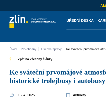
Akt
ÚŘEDNÍ DESKA
KAR
Kontakty
Úřední desk
Úvod
Pro občany
Tiskové zprávy
Ke sváteční prvomájové atmo
Zpět na všechny články
Ke sváteční prvomájové atmosféře přispějí ve Zlíně
historické trolejbusy i autobusy
16. 4. 2025
Aktuality