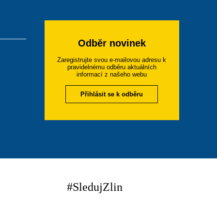
Odběr novinek
Zaregistrujte svou e-mailovou adresu k
pravidelnému odběru aktuálních
informací z našeho webu
Přihlásit se k odběru
#SledujZlin