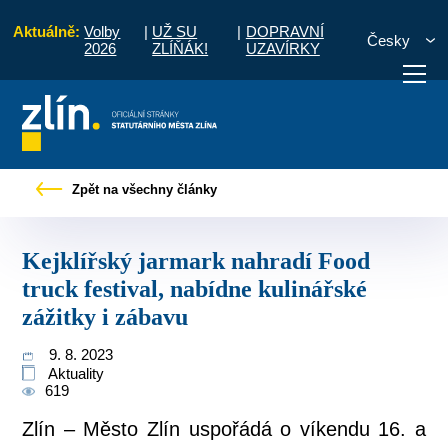
Aktuálně:
Volby
|
UŽ SU
|
DOPRAVNÍ
Česky
2026
ZLÍŇÁK!
UZAVÍRKY
 jarmark nahradí Food truck festival, nabídne kulinářské zážitky i zábavu
Zpět na všechny články
otřebuji vyřídit
Potřebuji zaplatit
Diskuzní fór
Kejklířský jarmark nahradí Food
truck festival, nabídne kulinářské
zážitky i zábavu
9. 8. 2023
Aktuality
619
Zlín – Město Zlín uspořádá o víkendu 16. a