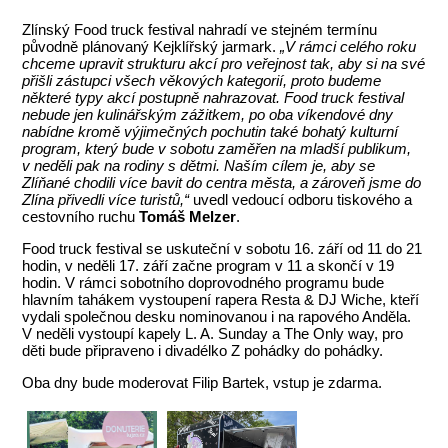
Zlínský Food truck festival nahradí ve stejném termínu
původně plánovaný Kejklířský jarmark.
„V rámci celého roku
chceme upravit strukturu akcí pro veřejnost tak, aby si na své
přišli zástupci všech věkových kategorií, proto budeme
některé typy akcí postupně nahrazovat. Food truck festival
nebude jen kulinářským zážitkem, po oba víkendové dny
nabídne kromě výjimečných pochutin také bohatý kulturní
program, který bude v sobotu zaměřen na mladší publikum,
v neděli pak na rodiny s dětmi. Naším cílem je, aby se
Zlíňané chodili více bavit do centra města, a zároveň jsme do
Zlína přivedli více turistů,“
uvedl vedoucí odboru tiskového a
cestovního ruchu
Tomáš Melzer
.
Food truck festival se uskuteční v sobotu 16. září od 11 do 21
hodin, v neděli 17. září začne program v 11 a skončí v 19
hodin. V rámci sobotního doprovodného programu bude
hlavním tahákem vystoupení rapera Resta & DJ Wiche, kteří
vydali společnou desku nominovanou i na rapového Anděla.
V neděli vystoupí kapely L. A. Sunday a The Only way, pro
děti bude připraveno i divadélko Z pohádky do pohádky.
Oba dny bude moderovat Filip Bartek, vstup je zdarma.