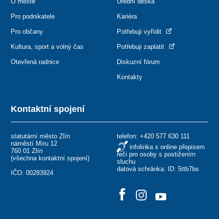
O městě
Úřední deska
Pro podnikatele
Kariéra
Pro občany
Potřebuji vyřídit
Kultura, sport a volný čas
Potřebuji zaplatit
Otevřená radnice
Diskuzní fórum
Kontakty
Kontaktní spojení
statutární město Zlín
telefon:
+420 577 630 111
náměstí Míru 12
infolinka s online přepisem
760 01 Zlín
řeči pro osoby s postižením
(
všechna kontaktní spojení
)
sluchu
datová schránka: ID: 5ttb7bs
IČO: 00283924