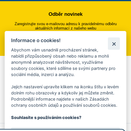
Odběr novinek
Zaregistrujte svou e-mailovou adresu k pravidelnému odběru
aktuálních informací z našeho webu
Informace o cookies!
Přihlásit se k odběru
Abychom vám usnadnili procházení stránek,
nabídli přizpůsobený obsah nebo reklamu a mohli
anonymně analyzovat návštěvnost, využíváme
Aplikace Mobilní rozhlas
soubory cookies, které sdílíme se svými partnery pro
sociální média, inzerci a analýzu.
Chcete dostávat do svého mobilu či mailu upozornění na
blížící se nebezpečí, odstávky, poruchy a výpadky energií,
Jejich nastavení upravíte klikem na ikonku štítu v levém
ankety, pozvánky na kulturní a sportovní akce?
dolním rohu obrazovky a kdykoliv jej můžete změnit.
Více informací o aplikaci
Podrobnější informace najdete v našich Zásadách
ochrany osobních údajů a používání souborů cookies.
Souhlasíte s používáním cookies?
© 2026 Magistrát města Zlína
Prohlášení o používání cookies