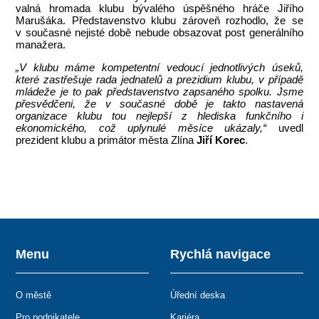
valná hromada klubu bývalého úspěšného hráče Jiřího
Marušáka. Představenstvo klubu zároveň rozhodlo, že se
v současné nejisté době nebude obsazovat post generálního
manažera.
„V klubu máme kompetentní vedoucí jednotlivých úseků,
které zastřešuje rada jednatelů a prezidium klubu, v případě
mládeže je to pak představenstvo zapsaného spolku. Jsme
přesvědčeni, že v současné době je takto nastavená
organizace klubu tou nejlepší z hlediska funkčního i
ekonomického, což uplynulé měsíce ukázaly,“
uvedl
prezident klubu a primátor města Zlína
Jiří Korec
.
Menu
Rychlá navigace
O městě
Úřední deska
Pro podnikatele
Kariéra