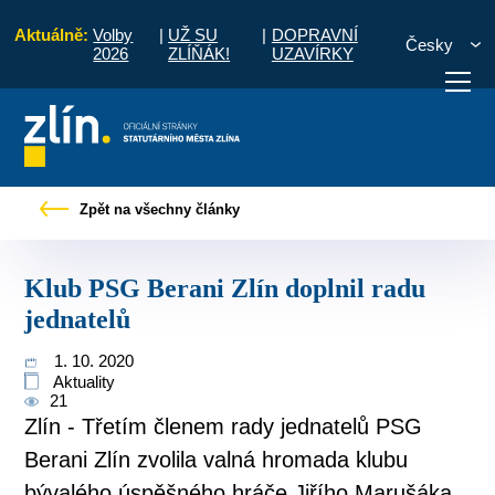
Aktuálně:
Volby
|
UŽ SU
|
DOPRAVNÍ
Česky
2026
ZLÍŇÁK!
UZAVÍRKY
 občany
Tiskové zprávy
Klub PSG Berani Zlín doplnil radu jednatelů
Zpět na všechny články
otřebuji vyřídit
Potřebuji zaplatit
Diskuzní fór
Klub PSG Berani Zlín doplnil radu
jednatelů
1. 10. 2020
Aktuality
21
Zlín - Třetím členem rady jednatelů PSG
Berani Zlín zvolila valná hromada klubu
bývalého úspěšného hráče Jiřího Marušáka.