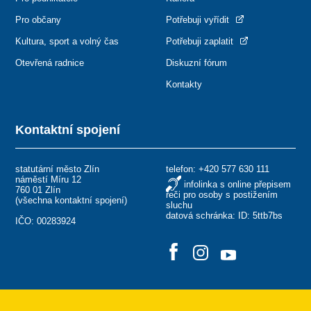
Pro občany
Potřebuji vyřídit
Kultura, sport a volný čas
Potřebuji zaplatit
Otevřená radnice
Diskuzní fórum
Kontakty
Kontaktní spojení
statutární město Zlín
telefon:
+420 577 630 111
náměstí Míru 12
infolinka s online přepisem
760 01 Zlín
řeči pro osoby s postižením
(
všechna kontaktní spojení
)
sluchu
datová schránka: ID: 5ttb7bs
IČO: 00283924