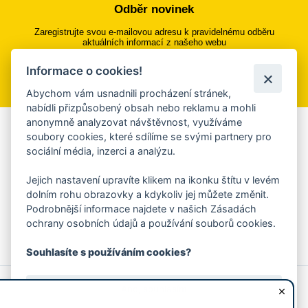
Odběr novinek
Zaregistrujte svou e-mailovou adresu k pravidelnému odběru
aktuálních informací z našeho webu
Informace o cookies!
Přihlásit se k odběru
Abychom vám usnadnili procházení stránek,
nabídli přizpůsobený obsah nebo reklamu a mohli
anonymně analyzovat návštěvnost, využíváme
Aplikace Mobilní rozhlas
soubory cookies, které sdílíme se svými partnery pro
sociální média, inzerci a analýzu.
Chcete dostávat do svého mobilu či mailu upozornění na
blížící se nebezpečí, odstávky, poruchy a výpadky energií,
Jejich nastavení upravíte klikem na ikonku štítu v levém
ankety, pozvánky na kulturní a sportovní akce?
dolním rohu obrazovky a kdykoliv jej můžete změnit.
Více informací o aplikaci
Podrobnější informace najdete v našich Zásadách
ochrany osobních údajů a používání souborů cookies.
Souhlasíte s používáním cookies?
© 2026 Magistrát města Zlína
Prohlášení o používání cookies
Ano, souhlasím
všechna práva vyhrazena
Ochrana osobních údajů
Prohlášení o přístupnosti
Podněty k webovým stránkám