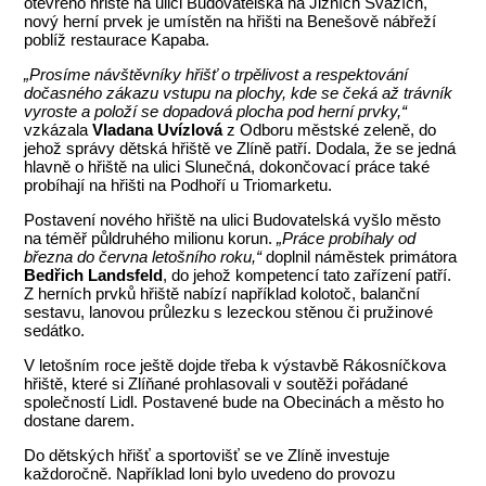
otevřeno hřiště na ulici Budovatelská na Jižních Svazích,
nový herní prvek je umístěn na hřišti na Benešově nábřeží
poblíž restaurace Kapaba.
„Prosíme návštěvníky hřišť o trpělivost a respektování
dočasného zákazu vstupu na plochy, kde se čeká až trávník
vyroste a položí se dopadová plocha pod herní prvky,“
vzkázala
Vladana Uvízlová
z Odboru městské zeleně, do
jehož správy dětská hřiště ve Zlíně patří. Dodala, že se jedná
hlavně o hřiště na ulici Slunečná, dokončovací práce také
probíhají na hřišti na Podhoří u Triomarketu.
Postavení nového hřiště na ulici Budovatelská vyšlo město
na téměř půldruhého milionu korun.
„Práce probíhaly od
března do června letošního roku,“
doplnil náměstek primátora
Bedřich Landsfeld
, do jehož kompetencí tato zařízení patří.
Z herních prvků hřiště nabízí například kolotoč, balanční
sestavu, lanovou průlezku s lezeckou stěnou či pružinové
sedátko.
V letošním roce ještě dojde třeba k výstavbě Rákosníčkova
hřiště, které si Zlíňané prohlasovali v soutěži pořádané
společností Lidl. Postavené bude na Obecinách a město ho
dostane darem.
Do dětských hřišť a sportovišť se ve Zlíně investuje
každoročně. Například loni bylo uvedeno do provozu