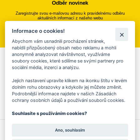
Odběr novinek
Zaregistrujte svou e-mailovou adresu k pravidelnému odběru
aktuálních informací z našeho webu
Informace o cookies!
Přihlásit se k odběru
Abychom vám usnadnili procházení stránek,
nabídli přizpůsobený obsah nebo reklamu a mohli
anonymně analyzovat návštěvnost, využíváme
Aplikace Mobilní rozhlas
soubory cookies, které sdílíme se svými partnery pro
sociální média, inzerci a analýzu.
Chcete dostávat do svého mobilu či mailu upozornění na
blížící se nebezpečí, odstávky, poruchy a výpadky energií,
Jejich nastavení upravíte klikem na ikonku štítu v levém
ankety, pozvánky na kulturní a sportovní akce?
dolním rohu obrazovky a kdykoliv jej můžete změnit.
Více informací o aplikaci
Podrobnější informace najdete v našich Zásadách
ochrany osobních údajů a používání souborů cookies.
Souhlasíte s používáním cookies?
© 2026 Magistrát města Zlína
Prohlášení o používání cookies
Ano, souhlasím
všechna práva vyhrazena
Ochrana osobních údajů
Prohlášení o přístupnosti
Podněty k webovým stránkám