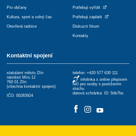
Pro občany
Potřebuji vyřídit
Kultura, sport a volný čas
Potřebuji zaplatit
Otevřená radnice
Diskuzní fórum
Kontakty
Kontaktní spojení
statutární město Zlín
telefon:
+420 577 630 111
náměstí Míru 12
infolinka s online přepisem
760 01 Zlín
řeči pro osoby s postižením
(
všechna kontaktní spojení
)
sluchu
datová schránka: ID: 5ttb7bs
IČO: 00283924