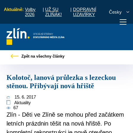
Aktuálně:
Volby
|
UŽ SU
|
DOPRAVNÍ
Česky
2026
ZLÍŇÁK!
UZAVÍRKY
ávy
Kolotoč, lanová průlezka s lezeckou stěnou. Přibývají nová hřiště
Zpět na všechny články
otřebuji vyřídit
Potřebuji zaplatit
Diskuzní fór
Kolotoč, lanová průlezka s lezeckou
stěnou. Přibývají nová hřiště
15. 6. 2017
Aktuality
67
Zlín - Děti ve Zlíně se mohou před začátkem
letních prázdnin těšit na nová hřiště. Po
kompletní rekonstrukci je nově otevřeno