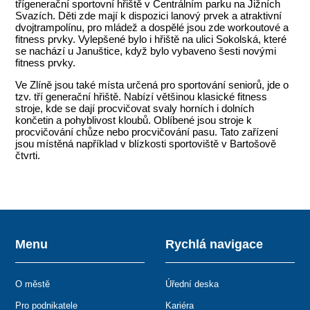
třígenerační sportovní hřiště v Centrálním parku na Jižních
Svazích. Děti zde mají k dispozici lanový prvek a atraktivní
dvojtrampolínu, pro mládež a dospělé jsou zde workoutové a
fitness prvky. Vylepšené bylo i hřiště na ulici Sokolská, které
se nachází u Januštice, když bylo vybaveno šesti novými
fitness prvky.
Ve Zlíně jsou také místa určená pro sportování seniorů, jde o
tzv. tří generační hřiště. Nabízí většinou klasické fitness
stroje, kde se dají procvičovat svaly horních i dolních
končetin a pohyblivost kloubů. Oblíbené jsou stroje k
procvičování chůze nebo procvičování pasu. Tato zařízení
jsou místěná například v blízkosti sportoviště v Bartošově
čtvrti.
Menu
Rychlá navigace
O městě
Úřední deska
Pro podnikatele
Kariéra