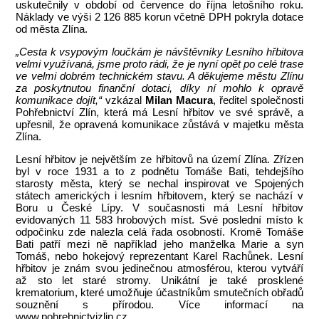
uskutečnily v období od července do října letošního roku.
Náklady ve výši 2 126 885 korun včetně DPH pokryla dotace
od města Zlína.
„Cesta k vsypovým loučkám je návštěvníky Lesního hřbitova
velmi využívaná, jsme proto rádi, že je nyní opět po celé trase
ve velmi dobrém technickém stavu. A děkujeme městu Zlínu
za poskytnutou finanční dotaci, díky ní mohlo k opravě
komunikace dojít,“
vzkázal
Milan Macura
, ředitel společnosti
Pohřebnictví Zlín, která má Lesní hřbitov ve své správě, a
upřesnil, že opravená komunikace zůstává v majetku města
Zlína.
Lesní hřbitov je největším ze hřbitovů na území Zlína. Zřízen
byl v roce 1931 a to z podnětu Tomáše Bati, tehdejšího
starosty města, který se nechal inspirovat ve Spojených
státech amerických i lesním hřbitovem, který se nachází v
Boru u České Lípy. V současnosti má Lesní hřbitov
evidovaných 11 583 hrobových míst. Své poslední místo k
odpočinku zde nalezla celá řada osobností. Kromě Tomáše
Bati patří mezi ně například jeho manželka Marie a syn
Tomáš, nebo hokejový reprezentant Karel Rachůnek. Lesní
hřbitov je znám svou jedinečnou atmosférou, kterou vytváří
až sto let staré stromy. Unikátní je také prosklené
krematorium, které umožňuje účastníkům smutečních obřadů
souznění s přírodou. Více informací na
www.pohrebnictvizlin.cz.