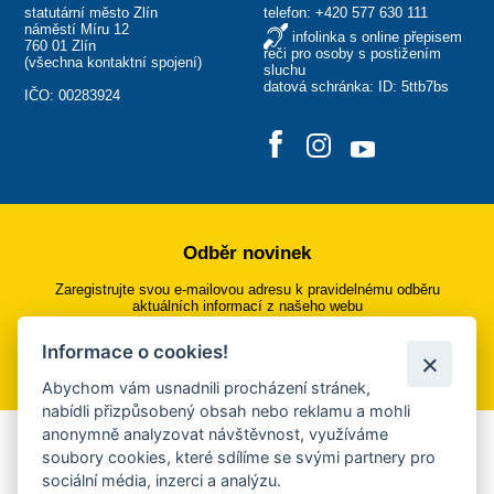
statutární město Zlín
telefon:
+420 577 630 111
náměstí Míru 12
infolinka s online přepisem
760 01 Zlín
řeči pro osoby s postižením
(
všechna kontaktní spojení
)
sluchu
datová schránka: ID: 5ttb7bs
IČO: 00283924
Odběr novinek
Zaregistrujte svou e-mailovou adresu k pravidelnému odběru
aktuálních informací z našeho webu
Informace o cookies!
Přihlásit se k odběru
Abychom vám usnadnili procházení stránek,
nabídli přizpůsobený obsah nebo reklamu a mohli
anonymně analyzovat návštěvnost, využíváme
Aplikace Mobilní rozhlas
soubory cookies, které sdílíme se svými partnery pro
sociální média, inzerci a analýzu.
Chcete dostávat do svého mobilu či mailu upozornění na