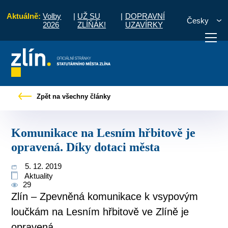
Aktuálně:
Volby
|
UŽ SU
|
DOPRAVNÍ
Česky
2026
ZLÍŇÁK!
UZAVÍRKY
rávy
Komunikace na Lesním hřbitově je opravená. Díky dotaci města
Zpět na všechny články
otřebuji vyřídit
Potřebuji zaplatit
Diskuzní fór
Komunikace na Lesním hřbitově je
opravená. Díky dotaci města
5. 12. 2019
Aktuality
29
Zlín – Zpevněná komunikace k vsypovým
loučkám na Lesním hřbitově ve Zlíně je
opravená.