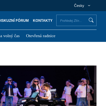
Česky
DISKUZNÍ FÓRUM
KONTAKTY
 a volný čas
Otevřená radnice
otřebuji vyřídit
Potřebuji zaplatit