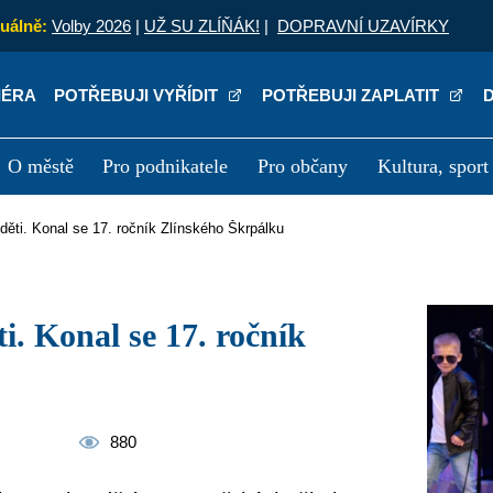
uálně:
Volby 2026
|
UŽ SU ZLÍŇÁK!
|
DOPRAVNÍ UZAVÍRKY
IÉRA
POTŘEBUJI VYŘÍDIT
POTŘEBUJI ZAPLATIT
O městě
Pro podnikatele
Pro občany
Kultura, sport
a
Kariéra
P
děti. Konal se 17. ročník Zlínského Škrpálku
880