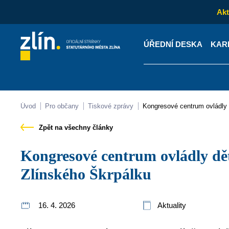
Akt
ÚŘEDNÍ DESKA
KAR
Kontakty
Úřední desk
Úvod
Pro občany
Tiskové zprávy
Kongresové centrum ovládly 
Zpět na všechny články
Kongresové centrum ovládly děti. Konal se 17. ročník
Zlínského Škrpálku
16. 4. 2026
Aktuality