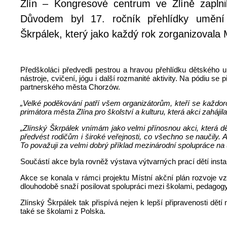
Zlín – Kongresové centrum ve Zlíně zaplni
Důvodem byl 17. ročník přehlídky umění 
Škrpálek, který jako každý rok zorganizovala
Předškoláci předvedli pestrou a hravou přehlídku dětského
nástroje, cvičení, jógu i další rozmanité aktivity. Na pódiu se
partnerského města Chorzów.
„Velké poděkování patří všem organizátorům, kteří se každoroč
primátora města Zlína pro školství a kulturu, která akci zahájil
„Zlínský Škrpálek vnímám jako velmi přínosnou akci, která dě
předvést rodičům i široké veřejnosti, co všechno se naučily.
To považuji za velmi dobrý příklad mezinárodní spolupráce na 
Součástí akce byla rovněž výstava výtvarných prací dětí inst
Akce se konala v rámci projektu Místní akční plán rozvoje vz
dlouhodobě snaží posilovat spolupráci mezi školami, pedagogy, 
Zlínský Škrpálek tak přispívá nejen k lepší připravenosti dě
také se školami z Polska.