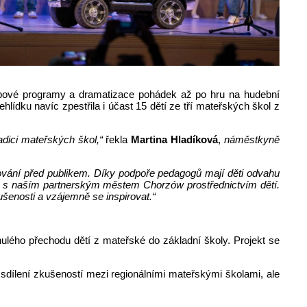
hybové programy a dramatizace pohádek až po hru na hudební
ehlídku navíc zpestřila i účast 15 dětí ze tří mateřských škol z
adici mateřských škol,“
řekla
Martina Hladíková
,
náměstkyně
upování před publikem. Díky podpoře pedagogů mají děti odvahu
Zlín s naším partnerským městem Chorzów prostřednictvím dětí.
ušenosti a vzájemně se inspirovat.“
nulého přechodu dětí z mateřské do základní školy. Projekt se
 sdílení zkušeností mezi regionálními mateřskými školami, ale