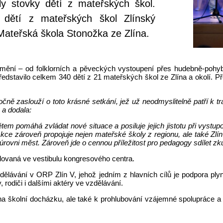
ly stovky dětí z mateřských škol.
dětí z mateřských škol Zlínský
 Mateřská škola Stonožka ze Zlína.
 umění – od folklorních a pěveckých vystoupení přes hudebně-po
 představilo celkem 340 dětí z 21 mateřských škol ze Zlína a okolí. Př
ně zaslouží o toto krásné setkání, jež už neodmyslitelně patří k tr
a a dodala:
tem pomáhá zvládat nové situace a posiluje jejich jistotu při vyst
 Akce zároveň propojuje nejen mateřské školy z regionu, ale také 
úrovni měst. Zároveň jde o cennou příležitost pro pedagogy sdílet zk
alovaná ve vestibulu kongresového centra.
dělávání v ORP Zlín V, jehož jedním z hlavních cílů je podpora ply
rodiči i dalšími aktéry ve vzdělávání.
tí na školní docházku, ale také k prohlubování vzájemné spolupráce a