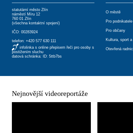
statutární město Zlín
O městě
náměstí Míru 12
760 01 Zlín
Pro podnikatele
(
všechna kontaktní spojení
)
Pro občany
IČO: 00283924
Kultura, sport a
telefon:
+420 577 630 111
infolinka s online přepisem řeči pro osoby s
Otevřená radni
postižením sluchu
datová schránka: ID: 5ttb7bs
Nejnovější videoreportáže