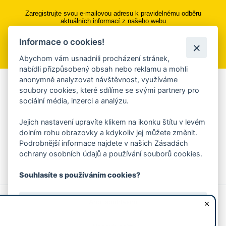
Zaregistrujte svou e-mailovou adresu k pravidelnému odběru
aktuálních informací z našeho webu
Informace o cookies!
Přihlásit se k odběru
Abychom vám usnadnili procházení stránek,
nabídli přizpůsobený obsah nebo reklamu a mohli
anonymně analyzovat návštěvnost, využíváme
Aplikace Mobilní rozhlas
soubory cookies, které sdílíme se svými partnery pro
sociální média, inzerci a analýzu.
Chcete dostávat do svého mobilu či mailu upozornění na
blížící se nebezpečí, odstávky, poruchy a výpadky energií,
Jejich nastavení upravíte klikem na ikonku štítu v levém
ankety, pozvánky na kulturní a sportovní akce?
dolním rohu obrazovky a kdykoliv jej můžete změnit.
Více informací o aplikaci
Podrobnější informace najdete v našich Zásadách
ochrany osobních údajů a používání souborů cookies.
Souhlasíte s používáním cookies?
© 2026 Magistrát města Zlína
Prohlášení o používání cookies
Ano, souhlasím
všechna práva vyhrazena
Ochrana osobních údajů
Prohlášení o přístupnosti
Podněty k webovým stránkám
Kontakt:
webmaster@zlin.eu