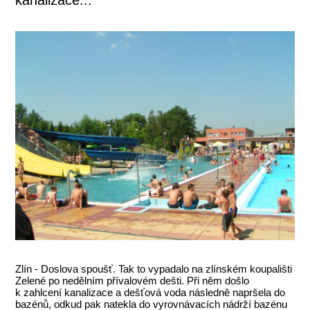
Zlín - Doslova spoušť. Tak to vypadalo na zlínském koupališti
Zelené po nedělním přívalovém dešti. Při něm došlo
k zahlcení kanalizace a dešťová voda následně napršela do
bazénů, odkud pak natekla do vyrovnávacích nádrží bazénu