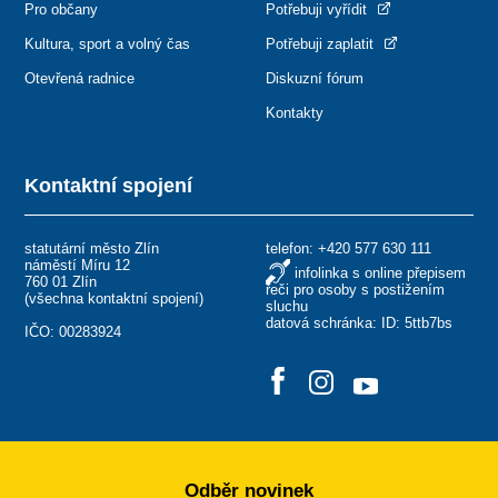
Pro občany
Potřebuji vyřídit
Kultura, sport a volný čas
Potřebuji zaplatit
Otevřená radnice
Diskuzní fórum
Kontakty
Kontaktní spojení
statutární město Zlín
telefon:
+420 577 630 111
náměstí Míru 12
infolinka s online přepisem
760 01 Zlín
řeči pro osoby s postižením
(
všechna kontaktní spojení
)
sluchu
datová schránka: ID: 5ttb7bs
IČO: 00283924
Odběr novinek