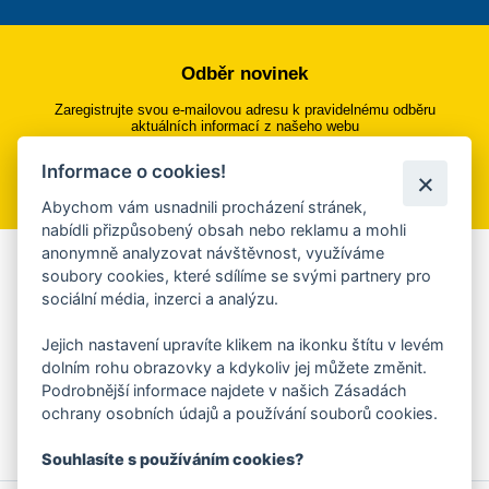
Odběr novinek
Zaregistrujte svou e-mailovou adresu k pravidelnému odběru
aktuálních informací z našeho webu
Informace o cookies!
Přihlásit se k odběru
Abychom vám usnadnili procházení stránek,
nabídli přizpůsobený obsah nebo reklamu a mohli
anonymně analyzovat návštěvnost, využíváme
Aplikace Mobilní rozhlas
soubory cookies, které sdílíme se svými partnery pro
sociální média, inzerci a analýzu.
Chcete dostávat do svého mobilu či mailu upozornění na
blížící se nebezpečí, odstávky, poruchy a výpadky energií,
Jejich nastavení upravíte klikem na ikonku štítu v levém
ankety, pozvánky na kulturní a sportovní akce?
dolním rohu obrazovky a kdykoliv jej můžete změnit.
Více informací o aplikaci
Podrobnější informace najdete v našich Zásadách
ochrany osobních údajů a používání souborů cookies.
Souhlasíte s používáním cookies?