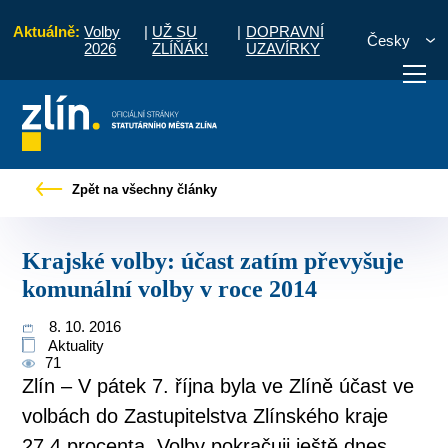
Aktuálně:
Volby
|
UŽ SU
|
DOPRAVNÍ
Česky
2026
ZLÍŇÁK!
UZAVÍRKY
vy
Krajské volby: účast zatím převyšuje komunální volby v roce 2014
Zpět na všechny články
otřebuji vyřídit
Potřebuji zaplatit
Diskuzní fór
Krajské volby: účast zatím převyšuje
komunální volby v roce 2014
8. 10. 2016
Aktuality
71
Zlín – V pátek 7. října byla ve Zlíně účast ve
volbách do Zastupitelstva Zlínského kraje
27,4 procenta. Volby pokračuji ještě dnes,