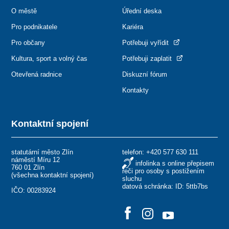
O městě
Úřední deska
Pro podnikatele
Kariéra
Pro občany
Potřebuji vyřídit
Kultura, sport a volný čas
Potřebuji zaplatit
Otevřená radnice
Diskuzní fórum
Kontakty
Kontaktní spojení
statutární město Zlín
telefon:
+420 577 630 111
náměstí Míru 12
infolinka s online přepisem
760 01 Zlín
řeči pro osoby s postižením
(
všechna kontaktní spojení
)
sluchu
datová schránka: ID: 5ttb7bs
IČO: 00283924