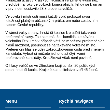
Průběžná účast v krajských volbách ve Zlíně je vyšší než
před dvěma roky ve volbách komunálních. Tehdy se k urnám
v první den dostavilo 23,8 procenta voličů.
Ve volební místnosti musí každý volič prokázat svou
totožnost platným občanským průkazem nebo cestovním
pasem České republiky.
V rámci volby strany, hnutá či koalice lze udělit takzvané
preferenční hlasy. To znamená, že i kandidát ze závěru
volebního lístku má v případě většího množství preferenčních
hlasů možnost, posunout se na takzvané volitelné místo.
Preferenční hlas se udělí zakroužkováním čísla před jménem
kandidáta. Vybrat si můžete jednoho až čtyři vámi
preferované kandidáty. Kroužkovat však není povinné.
O hlasy voličů se ve Zlínském kraji uchází 20 politických
stran, hnutí či koalic. Krajské zastupitelstvo tvoří 45 členů.
Menu
Rychlá navigace