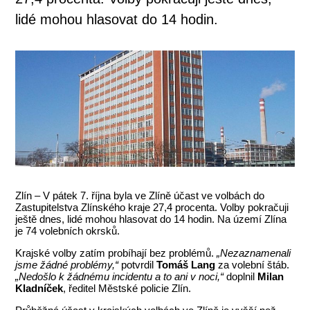
lidé mohou hlasovat do 14 hodin.
Zlín – V pátek 7. října byla ve Zlíně účast ve volbách do
Zastupitelstva Zlínského kraje 27,4 procenta. Volby pokračuji
ještě dnes, lidé mohou hlasovat do 14 hodin. Na území Zlína
je 74 volebních okrsků.
Krajské volby zatím probíhají bez problémů.
„Nezaznamenali
jsme žádné problémy,“
potvrdil
Tomáš Lang
za volební štáb.
„Nedošlo k žádnému incidentu a to ani v noci,“
doplnil
Milan
Kladníček
, ředitel Městské policie Zlín.