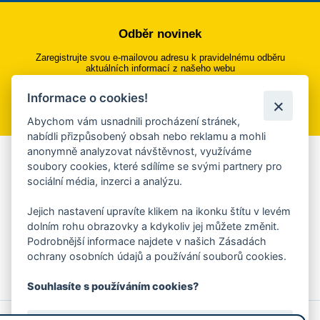
Odběr novinek
Zaregistrujte svou e-mailovou adresu k pravidelnému odběru
aktuálních informací z našeho webu
Informace o cookies!
Přihlásit se k odběru
Abychom vám usnadnili procházení stránek,
nabídli přizpůsobený obsah nebo reklamu a mohli
anonymně analyzovat návštěvnost, využíváme
Aplikace Mobilní rozhlas
soubory cookies, které sdílíme se svými partnery pro
sociální média, inzerci a analýzu.
Chcete dostávat do svého mobilu či mailu upozornění na
blížící se nebezpečí, odstávky, poruchy a výpadky energií,
Jejich nastavení upravíte klikem na ikonku štítu v levém
ankety, pozvánky na kulturní a sportovní akce?
dolním rohu obrazovky a kdykoliv jej můžete změnit.
Více informací o aplikaci
Podrobnější informace najdete v našich Zásadách
ochrany osobních údajů a používání souborů cookies.
Souhlasíte s používáním cookies?
© 2026 Magistrát města Zlína
Prohlášení o používání cookies