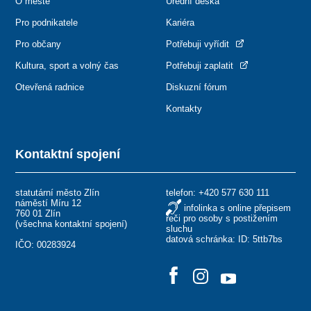
O městě
Úřední deska
Pro podnikatele
Kariéra
Pro občany
Potřebuji vyřídit
Kultura, sport a volný čas
Potřebuji zaplatit
Otevřená radnice
Diskuzní fórum
Kontakty
Kontaktní spojení
statutární město Zlín
telefon:
+420 577 630 111
náměstí Míru 12
infolinka s online přepisem
760 01 Zlín
řeči pro osoby s postižením
(
všechna kontaktní spojení
)
sluchu
datová schránka: ID: 5ttb7bs
IČO: 00283924