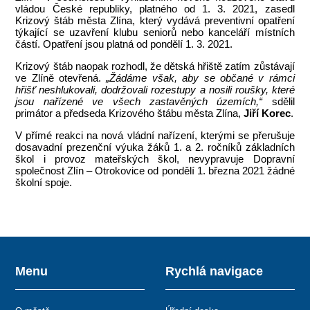
vládou České republiky, platného od 1. 3. 2021, zasedl
Krizový štáb města Zlína, který vydává preventivní opatření
týkající se uzavření klubu seniorů nebo kanceláří místních
částí. Opatření jsou platná od pondělí 1. 3. 2021.
Krizový štáb naopak rozhodl, že dětská hřiště zatím zůstávají
ve Zlíně otevřená.
„Žádáme však, aby se občané v rámci
hřišť neshlukovali, dodržovali rozestupy a nosili roušky, které
jsou nařízené ve všech zastavěných územích,“
sdělil
primátor a předseda Krizového štábu města Zlína,
Jiří Korec
.
V přímé reakci na nová vládní nařízení, kterými se přerušuje
dosavadní prezenční výuka žáků 1. a 2. ročníků základních
škol i provoz mateřských škol, nevypravuje Dopravní
společnost Zlín – Otrokovice od pondělí 1. března 2021 žádné
školní spoje.
Menu
Rychlá navigace