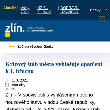
Aktuálně:
Volby
|
UŽ SU
|
DOPRAVNÍ
Česky
2026
ZLÍŇÁK!
UZAVÍRKY
Tiskové zprávy
Krizový štáb města vyhlašuje opatření k 1. březnu
Zpět na všechny články
otřebuji vyřídit
Potřebuji zaplatit
Diskuzní fór
Krizový štáb města vyhlašuje opatření
k 1. březnu
1. 3. 2021
Aktuality
25
Zlín - V souvislosti s vyhlášením nového
nouzového stavu vládou České republiky,
platného od 1. 3. 2021, zasedl Krizový štáb