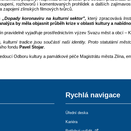
toupení, rozhovorů i komentovaných prohlídek a dalších zajímavost
a zapojení zlínských filmových tvůrců.
u
„Dopady koronaviru na kulturní sektor",
který zpracovává
Inst
alýza by měla objasnit průběh krize v oblasti kultury a nabídnou
ín pravidelně vyjadřuje prostřednictvím výzev Svazu měst a obcí – K
ulturní tradice jsou součástí naši identity. Proto statutární město 
ního fondu
Pavel Stojar
.
vedoucí Odboru kultury a památkové péče Magistrátu města Zlína, em
Rychlá navigace
Úřední deska
Kariéra
Potřebuji vyřídit