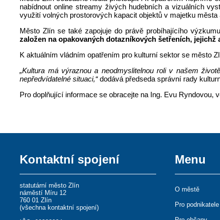
nabídnout online streamy živých hudebních a vizuálních vys
využití volných prostorových kapacit objektů v majetku města 
Město Zlín se také zapojuje do právě probíhajícího výzkum
založen na opakovaných dotazníkových šetřeních, jejichž an
K aktuálním vládním opatřením pro kulturní sektor se město Zl
„Kultura má výraznou a neodmyslitelnou roli v našem životě, k
nepředvídatelné situaci,“
dodává předseda správní rady kultur
Pro doplňující informace se obracejte na Ing. Evu Ryndovou, 
Kontaktní spojení
Menu
statutární město Zlín
O městě
náměstí Míru 12
760 01 Zlín
Pro podnikatele
(
všechna kontaktní spojení
)
Pro občany