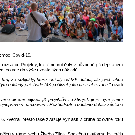
nemoci Covid-19.
ném rozsahu. Projekty, které neproběhly v původně předepsaném
ení dotace do výše uznatelných nákladů.
tím, že subjekty, které získaly od MK dotaci, ale jejich akce
 tyto náklady pak bude MK pohlížet jako na realizované,“
uvádí
 že o peníze přijdou.
„K projektům, u kterých je již nyní znám
řejnoprávním smlouvám. Rozhodnutí o udělené dotaci zůstane
 6. května. Město také zvažuje vyhlásit v druhé polovině roku
umělců v rámci webu Živého Zlína. Společná platforma by měla