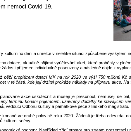
tem nemoci Covid-19.
átory kulturního dění a umělce v nelehké situaci způsobené výskytem 
sena dotace, aktuálně přijímá vyúčtování akcí, které proběhly v pl
 žádosti příjemce individuálně posouzeny a následně dojde k vyplac
iž běží proplácení dotací MK na rok 2020 ve výši 750 miliónů Kč s 
t v té části, kde její držitel prokáže náklady na přípravu akce. Na
plánované akce uskutečnit a musejí je přesunout, nemusejí se bát,
ěny termínu konání příjemcem, uzavřeny dodatky ke stávajícím ve
vá
, vedoucí Odboru kultury a památkové péče zlínského magistrátu.
ty konané ve druhé polovině roku 2020. Žádosti je třeba odevzdat do
 kulturní scény.
ekonomické podpory. Například zřídí prostor pro stream prezentaci 