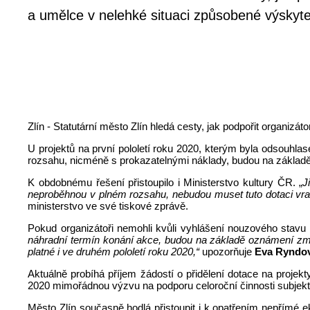
a umělce v nelehké situaci způsobené výsky
Zlín - Statutární město Zlín hledá cesty, jak podpořit organiz
U projektů na první pololetí roku 2020, kterým byla odsouhla
rozsahu, nicméně s prokazatelnými náklady, budou na základě
K obdobnému řešení přistoupilo i Ministerstvo kultury ČR. „
J
neproběhnou v plném rozsahu, nebudou muset tuto dotaci vrace
ministerstvo ve své tiskové zprávě.
Pokud organizátoři nemohli kvůli vyhlášení nouzového stavu 
náhradní termín konání akce, budou na základě oznámení zm
platné i ve druhém pololetí roku 2020,“
upozorňuje
Eva Ryndo
Aktuálně probíhá příjem žádostí o přidělení dotace na projek
2020 mimořádnou výzvu na podporu celoroční činnosti subjektů
Město Zlín současně hodlá přistoupit i k opatřením nepřímé 