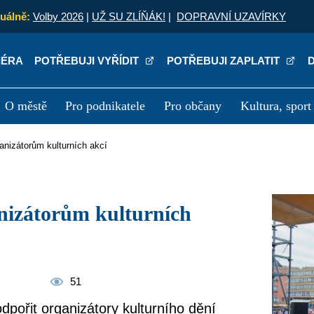
uálně:
Volby 2026
|
UŽ SU ZLÍŇÁK!
|
DOPRAVNÍ UZAVÍRKY
IÉRA
POTŘEBUJI VYŘÍDIT
POTŘEBUJI ZAPLATIT
O městě
Pro podnikatele
Pro občany
Kultura, sport
a
Kariéra
P
rganizátorům kulturních akcí
51
odpořit organizátory kulturního dění