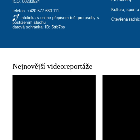
IČO: 00283924
Kultura, sport a
telefon:
+420 577 630 111
infolinka s online přepisem řeči pro osoby s
Otevřená radni
postižením sluchu
datová schránka: ID: 5ttb7bs
Nejnovější videoreportáže