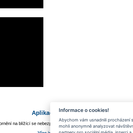
Informace o cookies!
Aplikace Mobilní rozhlas
Abychom vám usnadnili procházení s
rnění na blížící se nebezpečí, odstávky, poruchy a výpadky energií,
mohli anonymně analyzovat návštěvno
partnery pro sociální média, inzerci a
Více informací o aplikaci