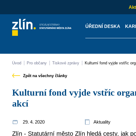
Akt
ÚŘEDNÍ DESKA
KAR
Kontakty
Úřední desk
Úvod
Pro občany
Tiskové zprávy
Kulturní fond vyjde vstříc o
Zpět na všechny články
Kulturní fond vyjde vstříc organizátorům kulturních
akcí
29. 4. 2020
Aktuality
Zlín - Statutární město Zlín hledá cesty, jak p