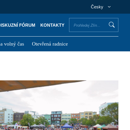
Česky
DISKUZNÍ FÓRUM
KONTAKTY
 a volný čas
Otevřená radnice
otřebuji vyřídit
Potřebuji zaplatit