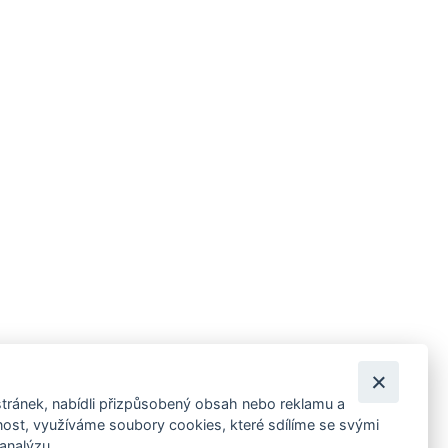
tránek, nabídli přizpůsobený obsah nebo reklamu a
 ankety, pozvánky na kulturní a sportovní akce?
st, využíváme soubory cookies, které sdílíme se svými
 analýzu.