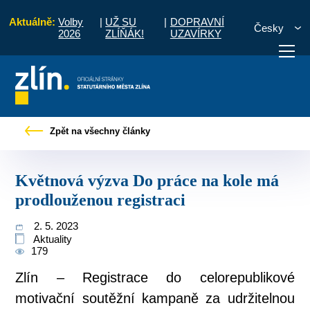
Aktuálně:
Volby
|
UŽ SU
|
DOPRAVNÍ
Česky
2026
ZLÍŇÁK!
UZAVÍRKY
 zprávy
Květnová výzva Do práce na kole má prodlouženou registraci
Zpět na všechny články
otřebuji vyřídit
Potřebuji zaplatit
Diskuzní fór
Květnová výzva Do práce na kole má
prodlouženou registraci
2. 5. 2023
Aktuality
179
Zlín – Registrace do celorepublikové
motivační soutěžní kampaně za udržitelnou