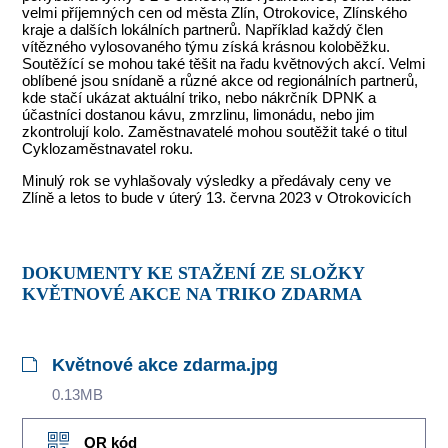
velmi příjemných cen od města Zlín, Otrokovice, Zlínského
kraje a dalších lokálních partnerů. Například každý člen
vítězného vylosovaného týmu získá krásnou koloběžku.
Soutěžící se mohou také těšit na řadu květnových akcí. Velmi
oblíbené jsou snídaně a různé akce od regionálních partnerů,
kde stačí ukázat aktuální triko, nebo nákrčník DPNK a
účastníci dostanou kávu, zmrzlinu, limonádu, nebo jim
zkontrolují kolo. Zaměstnavatelé mohou soutěžit také o titul
Cyklozaměstnavatel roku.
Minulý rok se vyhlašovaly výsledky a předávaly ceny ve
Zlíně a letos to bude v úterý 13. června 2023 v Otrokovicích
DOKUMENTY KE STAŽENÍ ZE SLOŽKY
KVĚTNOVÉ AKCE NA TRIKO ZDARMA
Květnové akce zdarma.jpg
0.13MB
QR kód