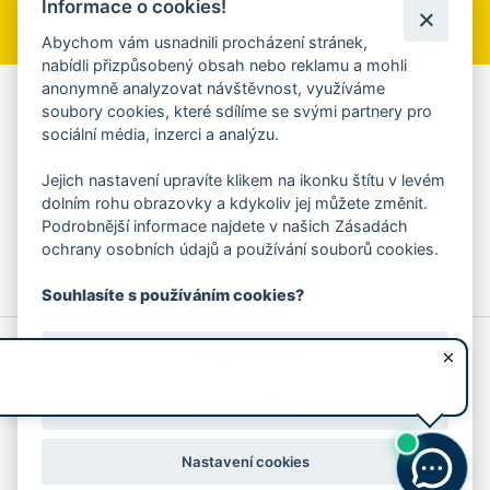
Informace o cookies!
Přihlásit se k odběru
Abychom vám usnadnili procházení stránek,
nabídli přizpůsobený obsah nebo reklamu a mohli
anonymně analyzovat návštěvnost, využíváme
Aplikace Mobilní rozhlas
soubory cookies, které sdílíme se svými partnery pro
sociální média, inzerci a analýzu.
Chcete dostávat do svého mobilu či mailu upozornění na
blížící se nebezpečí, odstávky, poruchy a výpadky energií,
Jejich nastavení upravíte klikem na ikonku štítu v levém
ankety, pozvánky na kulturní a sportovní akce?
dolním rohu obrazovky a kdykoliv jej můžete změnit.
Více informací o aplikaci
Podrobnější informace najdete v našich Zásadách
ochrany osobních údajů a používání souborů cookies.
Souhlasíte s používáním cookies?
© 2026 Magistrát města Zlína
Prohlášení o používání cookies
Ano, souhlasím
všechna práva vyhrazena
Ochrana osobních údajů
Prohlášení o přístupnosti
Podněty k webovým stránkám
Kontakt:
webmaster@zlin.eu
Nesouhlasím
Nastavení cookies