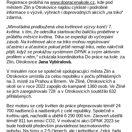
Registrace probíhá na
www.dopracenakole.cz
, kde pod
městem Zlín a Otrokovice najdou cyklisté i podrobné
informace o výzvě, výhrách i doprovodných akcích „na triko“
zdarma.
„Mimořádná prodloužená vlna květnové výzvy končí 7.
května s tím, že odesílka startovacího balíčku proběhne v
průběhu měsíce května. Trika se expedují do vyčerpání
zásob. Na květnové akce na triko mohou registrovaní
účastníci a účastnice pokud ještě nemají triko, nebo nákrčník
přijít, když se prokážou systémem DPNK a svým aktivním
profilem v něm,“
vzkázala koordinátorka Do práce na kole za
Zlín, Otrokovice
Jana Vybíralová.
V minulém roce se společně spolupracující města Zlín a
Otrokovice umístila za celou republiku v počtu přihlášených
na 3. místě za Prahou a Brnem. Ve Zlíně, Otrokovicích a
okolí se v roce 2022 zapojilo do kampaně 1360 osob. Ve Zlíně
se jich zaregistrovalo 728 a v Otrokovicích soutěžilo 632
přihlášených.
Bez motoru se celý květen do práce přepravovalo téměř 24
700 nadšenců a nadšenkyň z celé republiky. Společně v
květnu ujeli, nachodili a uběhli 6 290 000 km. Zároveň ušetřili
téměř 811 tun emisí CO2. V motivační akci DPNK 2023 se
bude hodnotit především pravidelnost bezmotorového
pohybu. Na týmy o 2-5 členech, ale i jednotlivce, čeká řada