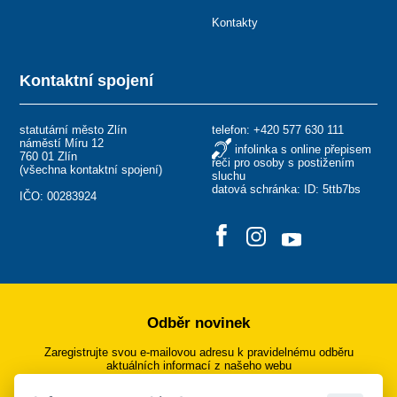
Kontakty
Kontaktní spojení
statutární město Zlín
telefon:
+420 577 630 111
náměstí Míru 12
infolinka s online přepisem
760 01 Zlín
řeči pro osoby s postižením
(
všechna kontaktní spojení
)
sluchu
datová schránka: ID: 5ttb7bs
IČO: 00283924
Odběr novinek
Zaregistrujte svou e-mailovou adresu k pravidelnému odběru
aktuálních informací z našeho webu