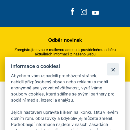
Odběr novinek
Zaregistrujte svou e-mailovou adresu k pravidelnému odběru
aktuálních informací z našeho webu
Informace o cookies!
Přihlásit se k odběru
Abychom vám usnadnili procházení stránek,
nabídli přizpůsobený obsah nebo reklamu a mohli
anonymně analyzovat návštěvnost, využíváme
Aplikace Mobilní rozhlas
soubory cookies, které sdílíme se svými partnery pro
sociální média, inzerci a analýzu.
Chcete dostávat do svého mobilu či mailu upozornění na
blížící se nebezpečí, odstávky, poruchy a výpadky energií,
Jejich nastavení upravíte klikem na ikonku štítu v levém
ankety, pozvánky na kulturní a sportovní akce?
dolním rohu obrazovky a kdykoliv jej můžete změnit.
Více informací o aplikaci
Podrobnější informace najdete v našich Zásadách