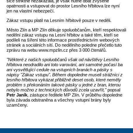
sice striktně nezakázala, je však nutné dbát zvýšené
opatrnosti a vstupovat do prostor Lesního hřbitova lze nyní
jen na vlastní nebezpečí.
Zákaz vstupu platil na Lesním hřbitově pouze v neděli.
Město Zlín a MP Zlín děkuje spoluobčanům, kteří respektovali
nedělní zákaz vstupu na Lesní hřbitov a také těm, kteří se
podíleli na šíření této informace prostřednictvím webových
stránek a sociálních sítí. Do nedělního poledne přečetlo tuto
zprávu na webu www.mpzlin.cz přes 3 000 čtenářů.
"Některé z našich spoluobčanů však od návštěvy Lesního
hřbitova neodradilo ani toto varování, ani samotné počasí ba
ani vysvětlující cedule na vstupních branách a pásky s
nápisy "Zákaz vstupu". Během dopoledne museli strážníci z
lesního hřbitova vykázat přibližně deset osob, které neměly
problém s překonáním takové pásky u jedné z bran, kterou
nebylo možno z technických důvodů zcela uzavřít,"
popsal
Petr Janík
, zástupce ředitele MP Zlín. V průběhu dopoledne
byla závada odstraněna a všechny vstupní brány byly
uzamčeny.