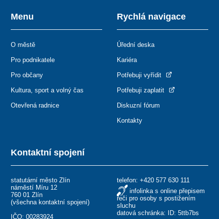
Menu
Rychlá navigace
O městě
Úřední deska
Pro podnikatele
Kariéra
Pro občany
Potřebuji vyřídit
Kultura, sport a volný čas
Potřebuji zaplatit
Otevřená radnice
Diskuzní fórum
Kontakty
Kontaktní spojení
statutární město Zlín
telefon:
+420 577 630 111
náměstí Míru 12
infolinka s online přepisem
760 01 Zlín
řeči pro osoby s postižením
(
všechna kontaktní spojení
)
sluchu
datová schránka: ID: 5ttb7bs
IČO: 00283924