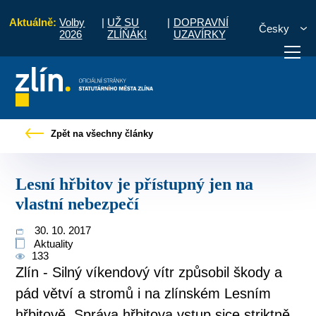
Aktuálně:
Volby
|
UŽ SU
|
DOPRAVNÍ
Česky
2026
ZLÍŇÁK!
UZAVÍRKY
Tiskové zprávy
Lesní hřbitov je přístupný jen na vlastní nebezpečí
Zpět na všechny články
otřebuji vyřídit
Potřebuji zaplatit
Diskuzní fór
Lesní hřbitov je přístupný jen na
vlastní nebezpečí
30. 10. 2017
Aktuality
133
Zlín - Silný víkendový vítr způsobil škody a
pád větví a stromů i na zlínském Lesním
hřbitově. Správa hřbitova vstup sice striktně