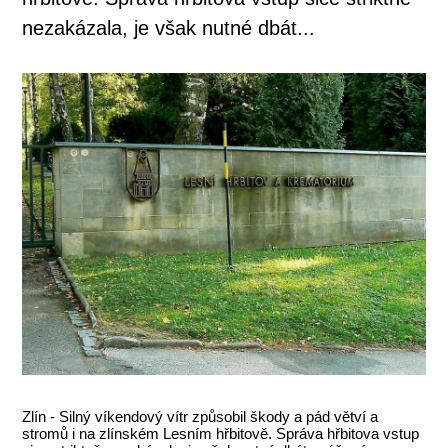
nezakázala, je však nutné dbát...
Zlín - Silný víkendový vítr způsobil škody a pád větví a
stromů i na zlínském Lesním hřbitově. Správa hřbitova vstup