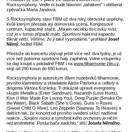
Rocksymphony. Vedle ní bude hlavním „tahákem“ i oblíbená
zpěvačka Marta Jandová.
S Rocksymphony slaví FBM už dva roky obrovské úspěchy,
kvůli kterým přestala její domovská scéna, Kongresové
centrum, kapacitně stačit.
„Má jen necelou tisícovku míst,
což je v tomto případě málo. Sportovní hala má kapacitu
třikrát větší. Věříme, že ji také vyprodáme,“
prohlásil
Josef
Němý
, ředitel FBM.
Přestože do koncertu zbývají ještě více než dva týdny, je už
více než polovina sportovní haly zaplněná. Volné vstupenky
se dají koupit v pokladně FBM i na
www.filharmonie-zlin.cz
,
stojí od 290 korun do 650 korun.
Rocksymphony je autorským dílem hudebníků filharmonie,
prvního klarinetisty a skladatele Aleše Pavlorka a cellisty a
dirigenta Viktora Kozánka. Ti dokázali upravit evergreeny
skupin Metallica (Enter Sandman), Nazareth (Love Hurts),
Kiss (I Was Made For Loving You), Deep Purple (Smoke On
the Water), Black Sabath (She´s Gone), Guns´n Roses
(Sweet Child O´Mine), Led Zeppelin (Stairway To Heaven) a
dalších tak, že koncert od prvního uvedení sklízí nadšené
reakce.
„Spojení rocku a symfonického orchestru je ničím
nezaměnitelné. Posluchače nadchlo,“
těší
Josefa Němého
.