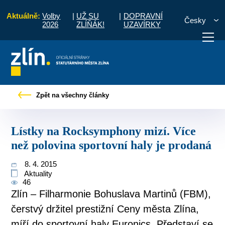
Aktuálně:
Volby
|
UŽ SU
|
DOPRAVNÍ
Česky
2026
ZLÍŇÁK!
UZAVÍRKY
tky na Rocksymphony mizí. Více než polovina sportovní haly je prodaná
Zpět na všechny články
otřebuji vyřídit
Potřebuji zaplatit
Diskuzní fór
Lístky na Rocksymphony mizí. Více
než polovina sportovní haly je prodaná
8. 4. 2015
Aktuality
46
Zlín – Filharmonie Bohuslava Martinů (FBM),
čerstvý držitel prestižní Ceny města Zlína,
míří do sportovní haly Euronics. Představí se