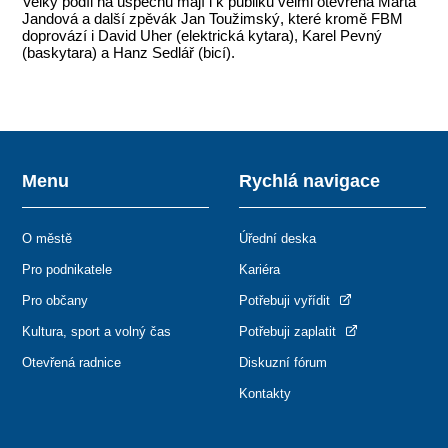
Velký podíl na úspěchu mají i k publiku velmi otevřená Marta
Jandová a další zpěvák Jan Toužimský, které kromě FBM
doprovází i David Uher (elektrická kytara), Karel Pevný
(baskytara) a Hanz Sedlář (bicí).
Menu
Rychlá navigace
O městě
Úřední deska
Pro podnikatele
Kariéra
Pro občany
Potřebuji vyřídit
Kultura, sport a volný čas
Potřebuji zaplatit
Otevřená radnice
Diskuzní fórum
Kontakty