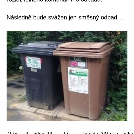
Následně bude svážen jen směsný odpad...
Zlín - V týdnu 13. – 17. listopadu 2017 se usku