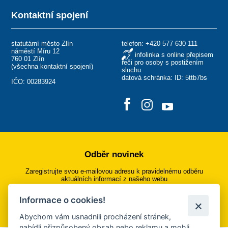
Kontaktní spojení
statutární město Zlín
telefon:
+420 577 630 111
náměstí Míru 12
infolinka s online přepisem
760 01 Zlín
řeči pro osoby s postižením
(
všechna kontaktní spojení
)
sluchu
datová schránka: ID: 5ttb7bs
IČO: 00283924
Odběr novinek
Zaregistrujte svou e-mailovou adresu k pravidelnému odběru
aktuálních informací z našeho webu
Informace o cookies!
Přihlásit se k odběru
Abychom vám usnadnili procházení stránek,
nabídli přizpůsobený obsah nebo reklamu a mohli