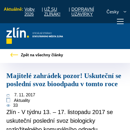
Aktuálně:
Volby
|
UŽ SU
|
DOPRAVNÍ
Česky
2026
ZLÍŇÁK!
UZAVÍRKY
telé zahrádek pozor! Uskuteční se poslední svoz bioodpadu v tomto roce
Zpět na všechny články
otřebuji vyřídit
Potřebuji zaplatit
Diskuzní fór
Majitelé zahrádek pozor! Uskuteční se
poslední svoz bioodpadu v tomto roce
7. 11. 2017
Aktuality
33
Zlín - V týdnu 13. – 17. listopadu 2017 se
uskuteční poslední svoz biologicky
rozložitelného komunálního odpadu.