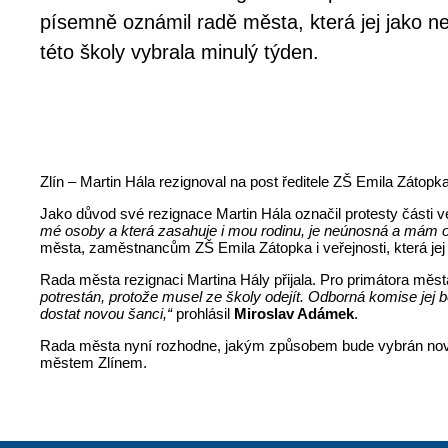
písemně oznámil radě města, která jej jako n
této školy vybrala minulý týden.
Zlín – Martin Hála rezignoval na post ředitele ZŠ Emila Zátopk
Jako důvod své rezignace Martin Hála označil protesty části ve
mé osoby a která zasahuje i mou rodinu, je neúnosná a mám o
města, zaměstnancům ZŠ Emila Zátopka i veřejnosti, která jej
Rada města rezignaci Martina Hály přijala. Pro primátora mě
potrestán, protože musel ze školy odejít. Odborná komise jej 
dostat novou šanci,“
prohlásil
Miroslav Adámek
.
Rada města nyní rozhodne, jakým způsobem bude vybrán nový 
městem Zlínem.