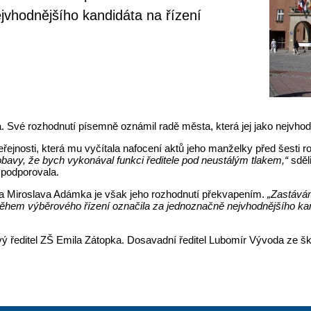
ejvhodnějšího kandidáta na řízení
a. Své rozhodnutí písemně oznámil radě města, která jej jako nejvhodn
řejnosti, která mu vyčítala nafocení aktů jeho manželky před šesti r
bavy, že bych vykonával funkci ředitele pod neustálým tlakem,“
sděl
 podporovala.
sta Miroslava Adámka je však jeho rozhodnutí překvapením.
„Zastávám
během výběrového řízení označila za jednoznačně nejvhodnějšího kand
ředitel ZŠ Emila Zátopka. Dosavadní ředitel Lubomír Vývoda ze šk