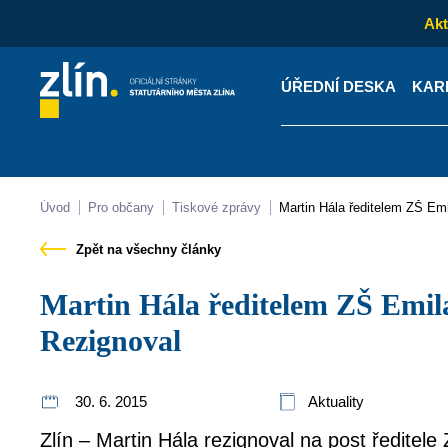
Akt
ÚŘEDNÍ DESKA
KAR
Kontakty
Úřední desk
Úvod
Pro občany
Tiskové zprávy
Martin Hála ředitelem ZŠ E
Zpět na všechny články
Martin Hála ředitelem ZŠ Emila Zátopka nebude.
Rezignoval
30. 6. 2015
Aktuality
Zlín – Martin Hála rezignoval na post ředitel