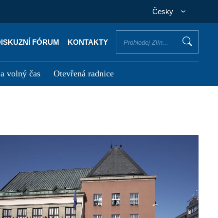
Česky
DISKUZNÍ FÓRUM
KONTAKTY
 a volný čas
Otevřená radnice
otřebuji vyřídit
Potřebuji zaplatit