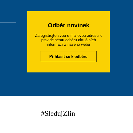
Odběr novinek
Zaregistrujte svou e-mailovou adresu k
pravidelnému odběru aktuálních
informací z našeho webu
Přihlásit se k odběru
#SledujZlin