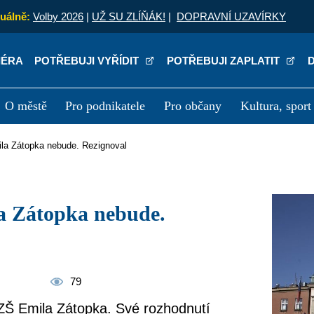
uálně:
Volby 2026
|
UŽ SU ZLÍŇÁK!
|
DOPRAVNÍ UZAVÍRKY
IÉRA
POTŘEBUJI VYŘÍDIT
POTŘEBUJI ZAPLATIT
O městě
Pro podnikatele
Pro občany
Kultura, sport
a
Kariéra
P
mila Zátopka nebude. Rezignoval
79
e ZŠ Emila Zátopka. Své rozhodnutí