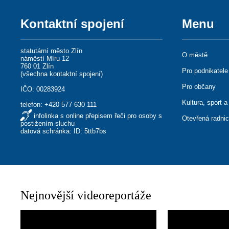
Kontaktní spojení
Menu
statutární město Zlín
O městě
náměstí Míru 12
760 01 Zlín
Pro podnikatele
(
všechna kontaktní spojení
)
Pro občany
IČO: 00283924
Kultura, sport a
telefon:
+420 577 630 111
infolinka s online přepisem řeči pro osoby s
Otevřená radni
postižením sluchu
datová schránka: ID: 5ttb7bs
Nejnovější videoreportáže