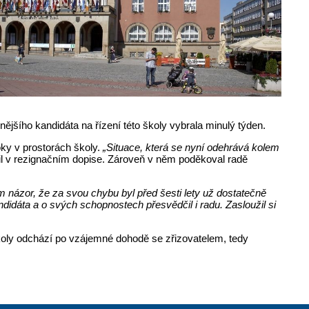
ějšího kandidáta na řízení této školy vybrala minulý týden.
oky v prostorách školy.
„Situace, která se nyní odehrává kolem
il v rezignačním dopise. Zároveň v něm poděkoval radě
 názor, že za svou chybu byl před šesti lety už dostatečně
idáta a o svých schopnostech přesvědčil i radu. Zasloužil si
oly odchází po vzájemné dohodě se zřizovatelem, tedy