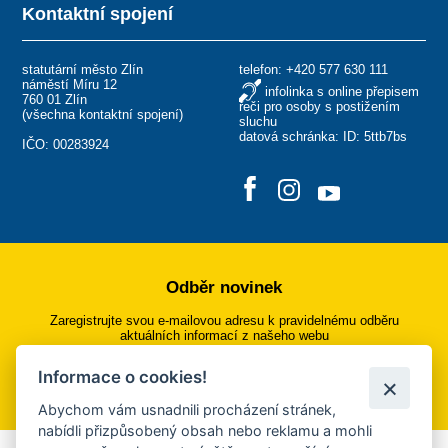
Kontaktní spojení
statutární město Zlín
telefon:
+420 577 630 111
náměstí Míru 12
infolinka s online přepisem
760 01 Zlín
řeči pro osoby s postižením
(
všechna kontaktní spojení
)
sluchu
datová schránka: ID: 5ttb7bs
IČO: 00283924
Odběr novinek
Zaregistrujte svou e-mailovou adresu k pravidelnému odběru
aktuálních informací z našeho webu
Informace o cookies!
Přihlásit se k odběru
Abychom vám usnadnili procházení stránek,
nabídli přizpůsobený obsah nebo reklamu a mohli