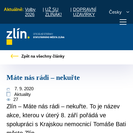
Aktuálně:
Volby
|
UŽ SU
|
DOPRAVNÍ
Česky
2026
ZLÍŇÁK!
UZAVÍRKY
Úvod
Pro občany
Tiskové zprávy
Máte nás rádi – nekuřte
Zpět na všechny články
otřebuji vyřídit
Potřebuji zaplatit
Diskuzní fór
Máte nás rádi – nekuřte
7. 9. 2020
Aktuality
27
Zlín – Máte nás rádi – nekuřte. To je název
akce, kterou v úterý 8. září pořádá ve
spolupráci s Krajskou nemocnicí Tomáše Bati
město Zlín.